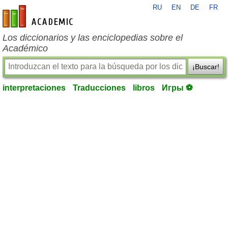
RU
EN
DE
FR
es-academic.com
Los diccionarios y las enciclopedias sobre el
Académico
¡Buscar!
interpretaciones
Traducciones
libros
Игры ⚽