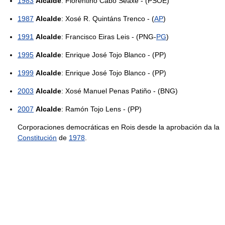
1983
Alcalde
: Florentino Cabo Seaxe - (PSOE)
1987
Alcalde
: Xosé R. Quintáns Trenco - (
AP
)
1991
Alcalde
: Francisco Eiras Leis - (PNG-
PG
)
1995
Alcalde
: Enrique José Tojo Blanco - (PP)
1999
Alcalde
: Enrique José Tojo Blanco - (PP)
2003
Alcalde
: Xosé Manuel Penas Patiño - (BNG)
2007
Alcalde
: Ramón Tojo Lens - (PP)
Corporaciones democráticas en Rois desde la aprobación da la
Constitución
de
1978
.