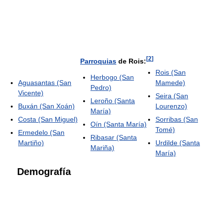
[
2
]
Parroquias
de Rois:
Rois (San
Herbogo (San
Aguasantas (San
Mamede)
Pedro)
Vicente)
Seira (San
Leroño (Santa
Buxán (San Xoán)
Lourenzo)
María)
Costa (San Miguel)
Sorribas (San
Oín (Santa María)
Tomé)
Ermedelo (San
Ribasar (Santa
Martiño)
Urdilde (Santa
Mariña)
María)
Demografía