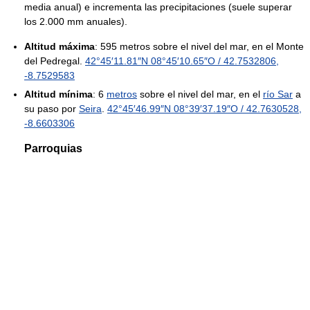
media anual) e incrementa las precipitaciones (suele superar
los 2.000 mm anuales).
Altitud máxima
: 595 metros sobre el nivel del mar, en el Monte
del Pedregal.
42°45′11.81″N
08°45′10.65″O
/
42.7532806
,
-8.7529583
Altitud mínima
: 6
metros
sobre el nivel del mar, en el
río Sar
a
su paso por
Seira
.
42°45′46.99″N
08°39′37.19″O
/
42.7630528
,
-8.6603306
Parroquias