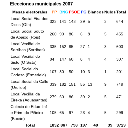
Elecciones municipales 2007
Mesas electorales
PP
BNG
PSOE
PG
Blancos
Nulos
Total
Local Social Eira dos
323
141
143
29
5
3
644
Dices (Oín)
Local Social Souto
260
90
86
6
8
5
455
de Abaixo (Rois)
Local Veciñal de
335
152
85
27
1
3
603
Sorribas (Sorribas)
Local Veciñal do
84
147
60
8
4
4
307
Sisto (O Sisto)
Local Social do
107
30
50
10
3
1
201
Codeso (Ermedelo)
Local Social da Calle
339
182
151
55
13
9
749
(Urdilde)
Local Veciñal da
279
60
86
39
2
5
471
Eirexa (Aguasantas)
Colexio de Educ. Inf.
e Prim. do Piñeiro
105
65
97
23
4
5
299
(Buxán)
Total
1832
867
758
197
40
35
3729