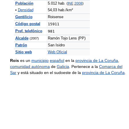
Población
5.012 hab.
(
INE
2008
)
•
Densidad
54,03 hab./km²
Gentilicio
Roisense
Código postal
15911
Pref. telefónico
981
Alcalde
Ramón Tojo Lens (PP)
(2007)
Patrón
San Isidro
Sitio web
Web Oficial
Rois
es un
municipio
español
en la
provincia de La Coruña
,
comunidad autónoma
de
Galicia
. Pertenece a la
Comarca del
Sar
y está situado en el sudoeste de la
provincia de La Coruña
.