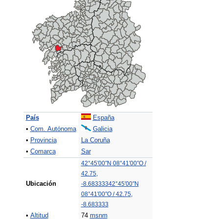
País
España
•
Com. Autónoma
Galicia
•
Provincia
La Coruña
•
Comarca
Sar
42°45′00″N
08°41′00″O
/
42.75
,
Ubicación
-8.683333
42°45′00″N
08°41′00″O
/
42.75
,
-8.683333
•
Altitud
74
msnm