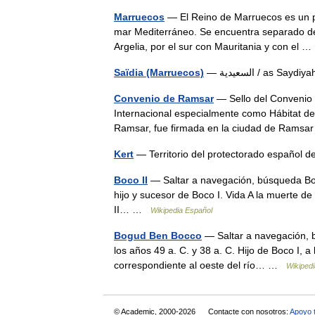
Marruecos
— El Reino de Marruecos es un pa
mar Mediterráneo. Se encuentra separado de E
Argelia, por el sur con Mauritania y con el
Saïdia (Marruecos)
— السعيدية / as S
Convenio de Ramsar
— Sello del Convenio 
Internacional especialmente como Hábitat d
Ramsar, fue firmada en la ciudad de Ramsa
Kert
— Territorio del protectorado español
Boco II
— Saltar a navegación, búsqueda Boco 
hijo y sucesor de Boco I. Vida A la muerte de 
II… …
Wikipedia Español
Bogud Ben Bocco
— Saltar a navegación, 
los años 49 a. C. y 38 a. C. Hijo de Boco I, a
correspondiente al oeste del río… …
Wikiped
© Academic, 2000-2026
Contacte con nosotros:
Apoyo 