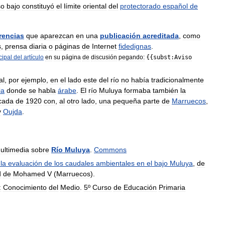
so
bajo
constituyó
el
límite
oriental
del
protectorado
español
de
rencias
que
aparezcan
en
una
publicación
acreditada
,
como
s
,
prensa
diaria
o
páginas
de
Internet
fidedignas
.
cipal
del
artículo
en
su
página
de
discusión
pegando:
{{
subst:Aviso
al
,
por
ejemplo
,
en
el
lado
este
del
río
no
había
tradicionalmente
ia
donde
se
habla
árabe
.
El
río
Muluya
formaba
también
la
cada
de
1920
con
,
al
otro
lado
,
una
pequeña
parte
de
Marruecos
,
y
Oujda
.
ultimedia
sobre
Río
Muluya
.
Commons
la
evaluación
de
los
caudales
ambientales
en
el
bajo
Muluya
,
de
d
de
Mohamed
V
(
Marruecos
).
:
Conocimiento
del
Medio
.
5º
Curso
de
Educación
Primaria