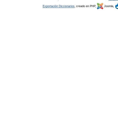
Exportación Diccionarios
, creado en PHP,
Joomla,