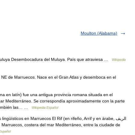
Moulton (Alabama)
uluya Desembocadura del Muluya. País que atraviesa …
Wikipedia
l NE de Marruecos. Nace en el Gran Atlas y desemboca en el
a en latín) fue una antigua provincia romana situada en el
 mar Mediterráneo. Se correspondía aproximadamente con la parte
 también las… …
Wikipedia Español
üísticos en Marruecos El Rif (en rifeño, Arrif y en árabe, الريف
e Marruecos, costera del mar Mediterráneo, entre la ciudade de
Español