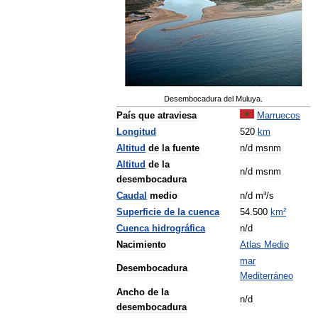
Desembocadura
del
Muluya
.
País
que
atraviesa
Marruecos
Longitud
520
km
Altitud
de
la
fuente
n
/
d
msnm
Altitud
de
la
n
/
d
msnm
desembocadura
Caudal
medio
n
/
d
m
³/
s
Superficie
de
la
cuenca
54
.
500
km
²
Cuenca
hidrográfica
n
/
d
Nacimiento
Atlas
Medio
mar
Desembocadura
Mediterráneo
Ancho
de
la
n
/
d
desembocadura