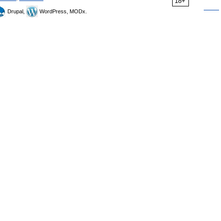
18+
Drupal,
WordPress, MODx.