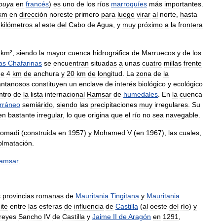
ouya
en
francés
)
es
uno
de
los
ríos
marroquíes
más
importantes
.
km
en
dirección
noreste
primero
para
luego
virar
al
norte
,
hasta
kilómetros
al
este
del
Cabo
de
Agua
,
y
muy
próximo
a
la
frontera
km
²,
siendo
la
mayor
cuenca
hidrográfica
de
Marruecos
y
de
los
las
Chafarinas
se
encuentran
situadas
a
unas
cuatro
millas
frente
de
4
km
de
anchura
y
20
km
de
longitud
.
La
zona
de
la
antanosos
constituyen
un
enclave
de
interés
biológico
y
ecológico
ntro
de
la
lista
internacional
Ramsar
de
humedales
.
En
la
cuenca
rráneo
semiárido
,
siendo
las
precipitaciones
muy
irregulares
.
Su
en
bastante
irregular
,
lo
que
origina
que
el
río
no
sea
navegable
.
omadi
(
construida
en
1957
)
y
Mohamed
V
(
en
1967
),
las
cuales
,
olmatación
.
amsar
.
s
provincias
romanas
de
Mauritania
Tingitana
y
Mauritania
ite
entre
las
esferas
de
influencia
de
Castilla
(
al
oeste
del
río
)
y
reyes
Sancho
IV
de
Castilla
y
Jaime
II
de
Aragón
en
1291
,