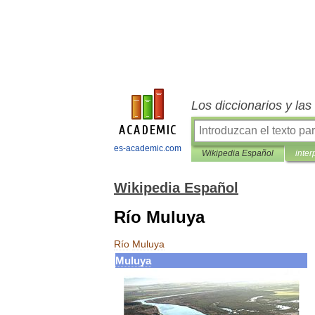
Los diccionarios y la
es-academic.com
Wikipedia Español
inter
Wikipedia Español
Río Muluya
Río
Muluya
Muluya