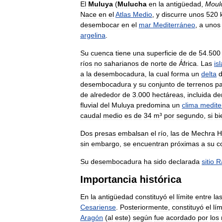
El
Muluya
(
Mulucha
en
la
antigüedad
,
Moul
Nace
en
el
Atlas
Medio
,
y
discurre
unos
520
desembocar
en
el
mar
Mediterráneo
,
a
unos
argelina
.
Su
cuenca
tiene
una
superficie
de
de
54
.
500
ríos
no
saharianos
de
norte
de
África
.
Las
is
a
la
desembocadura
,
la
cual
forma
un
delta
desembocadura
y
su
conjunto
de
terrenos
p
de
alrededor
de
3
.
000
hectáreas
,
incluida
de
fluvial
del
Muluya
predomina
un
clima
medite
caudal
medio
es
de
34
m
³
por
segundo
,
si
bi
Dos
presas
embalsan
el
río
,
las
de
Mechra
H
sin
embargo
,
se
encuentran
próximas
a
su
c
Su
desembocadura
ha
sido
declarada
sitio
R
Importancia
histórica
En
la
antigüedad
constituyó
el
límite
entre
la
Cesariense
.
Posteriormente
,
constituyó
el
lím
Aragón
(
al
este
)
según
fue
acordado
por
los