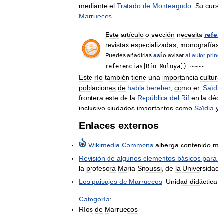
mediante
el
Tratado
de
Monteagudo
.
Su
cur
Marruecos
.
Este
artículo
o
sección
necesita
refe
revistas
especializadas
,
monografía
Puedes
añadirlas
así
o
avisar
al
autor
prin
referencias
|
Río
Muluya
}} ~~~~
Este
río
también
tiene
una
importancia
cultur
poblaciones
de
habla
bereber
,
como
en
Saïd
frontera
este
de
la
República
del
Rif
en
la
dé
inclusive
ciudades
importantes
como
Saïdia
Enlaces
externos
Wikimedia
Commons
alberga
contenido
m
Revisión
de
algunos
elementos
básicos
para
la
profesora
Maria
Snoussi
,
de
la
Universida
Los
paisajes
de
Marruecos
.
Unidad
didáctica
Categoría
:
Ríos
de
Marruecos