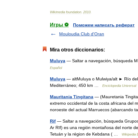
Wikimedia
foundation
.
2010
.
Игры ⚽
Поможем написать реферат
Mouloudia Club d'Oran
Mira otros diccionarios:
Muluya
— Saltar a navegación, búsqueda M
Español
Muluya
— altMuluya o Mulwiya/alt ► Río de
Mediterráneo; 450 km …
Enciclopedia Universal
Mauritania Tingitana
— (Mauretania Tingitan
extremo occidental de la costa africana del
noroeste del actual Marruecos (abarcando
Rif
— Saltar a navegación, búsqueda Grupos ling
Ar Rīf) es una región montañosa del norte d
Tetuán y la région de Kebdana ( …
Wikipedia 