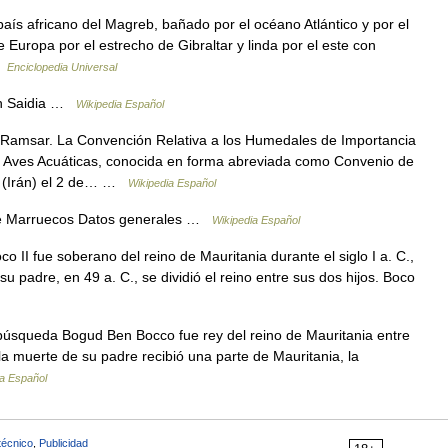
ís africano del Magreb, bañado por el océano Atlántico y por el
uropa por el estrecho de Gibraltar y linda por el este con
 …
Enciclopedia Universal
aydiyah Saidia …
Wikipedia Español
Ramsar. La Convención Relativa a los Humedales de Importancia
e Aves Acuáticas, conocida en forma abreviada como Convenio de
r (Irán) el 2 de… …
Wikipedia Español
 de Marruecos Datos generales …
Wikipedia Español
II fue soberano del reino de Mauritania durante el siglo I a. C.,
su padre, en 49 a. C., se dividió el reino entre sus dos hijos. Boco
búsqueda Bogud Ben Bocco fue rey del reino de Mauritania entre
 la muerte de su padre recibió una parte de Mauritania, la
ia Español
técnico
,
Publicidad