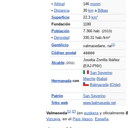
•
Altitud
146
msnm
•
Distancia
30
km
a
Bilbao
Superficie
22
,
3
km
²
Fundación
1199
Población
7
.
366
hab
.
(
2010
)
•
Densidad
330
,
31
hab
./
km
²
[
1
]
Gentilicio
valmasedano
,
na
Código
postal
48800
Joseba
Zorrilla
Ibáñez
Alcalde
(
2011
)
(
EAJ
-
PNV
)
San
Severino
Marche
(
Italia
).
Hermanada
con
Balmaceda
(
Chile
).
Patrón
San
Severino
Sitio
web
www
.
balmaseda
.
net
[
1
]
[
2
]
Valmaseda
(
en
euskera
y
oficialmente
Vizcaya
,
en
el
País
Vasco
,
España
.