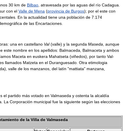
unos
30
km
de
Bilbao
,
atravesada
por
las
aguas
del
río
Cadagua
.
sur
con
el
Valle
de
Mena
(
provincia
de
Burgos
);
por
el
este
con
centales
.
En
la
actualidad
tiene
una
población
de
7
.
174
demográfica
de
las
Encartaciones
.
bras:
una
en
castellano
Val
(
valle
)
y
la
segunda
Maseda
,
aunque
de
este
nombre
en
los
apellidos:
Balmaceda
,
Balmaceta
y
ambos
ríamos
Maceta
en
euskera
Mahatseta
(
viñedos
),
por
tanto
Val
-
es
llamados
Matzeta
en
el
Duranguesado
.
Otra
etimologia
da
),
valle
de
los
manzanos
,
del
latín
"
mattiata
"
manzana
,
es
el
partido
más
votado
en
Valmaseda
y
ostenta
la
alcaldía
a
.
La
Corporación
municipal
fue
la
siguiente
según
las
elecciones
ntamiento
de
la
Villa
de
Valmaseda