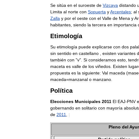
Se
sitúa
en
el
suroeste
de
Vizcaya
distando
Limita
al
norte
con
Sopuerta
y
Arcentales
;
al
Zalla
y
por
el
oeste
con
el
Valle
de
Mena
y
Ar
habitantes
,
siendo
la
tercera
en
importancia
Etimología
Su
etimología
puede
explicarse
con
dos
pala
sin
sentido
en
castellano
,
existen
variantes
también
con
"
v
".
Si
consideramos
esto
,
tend
maceta
es
valle
de
los
viñedos
.
Existen
lugar
propuesta
es
la
siguiente:
Val
maceda
(
mase
maceda
=
manzanal
o
manzano
.
Política
Elecciones
Municipales
2011
El
EAJ
-
PNV
gobernando
en
solitario
con
mayoría
absolut
de
2011
,
:
Pleno
del
Ayu