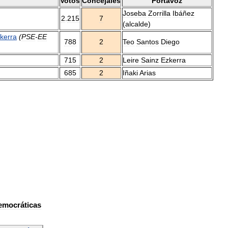
Votos
Concejales
Portavoz
Joseba
Zorrilla
Ibáñez
2
.
215
7
(
alcalde
)
kerra
(
PSE
-
EE
788
2
Teo
Santos
Diego
715
2
Leire
Sainz
Ezkerra
685
2
Iñaki
Arias
emocráticas