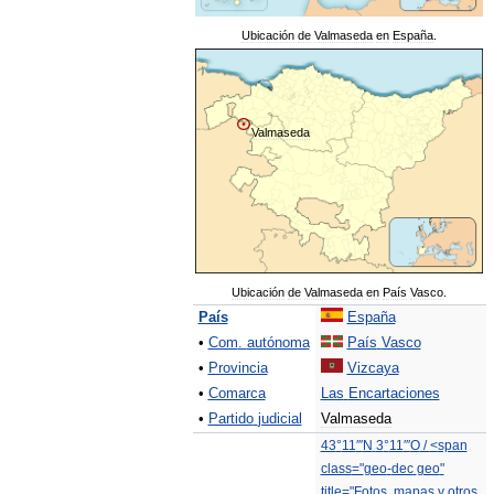
Ubicación
de
Valmaseda
en
España
.
Valmaseda
Ubicación
de
Valmaseda
en
País
Vasco
.
País
España
•
Com
.
autónoma
País
Vasco
•
Provincia
Vizcaya
•
Comarca
Las
Encartaciones
•
Partido
judicial
Valmaseda
43
°
11
′″
N
3
°
11
′″
O
/
<
span
class
="
geo
-
dec
geo
"
title
="
Fotos
,
mapas
y
otros