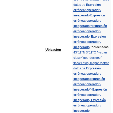
datos
de
Expresión
errónea:
operador
/
inesperado
Expresión
errónea:
operador
/
inesperado
">
Expresión
errónea:
operador
/
inesperado
,
Expresión
errónea:
operador
/
inesperado
Coordenadas:
Ubicación
43
°
11
′″
N
3
°
11
′″
O
/
<
span
class
="
geo
-
dec
geo
"
title
="
Fotos
,
mapas
y
otros
datos
de
Expresión
errónea:
operador
/
inesperado
Expresión
errónea:
operador
/
inesperado
">
Expresión
errónea:
operador
/
inesperado
,
Expresión
errónea:
operador
/
inesperado