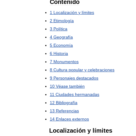
Contenido
1
Localización
y
límites
2
Etimología
3
Política
4
Geografía
5
Economía
6
Historia
7
Monumentos
8
Cultura
popular
y
celebraciones
9
Personajes
destacados
10
Véase
también
11
Ciudades
hermanadas
12
Bibliografía
13
Referencias
14
Enlaces
externos
Localización
y
límites