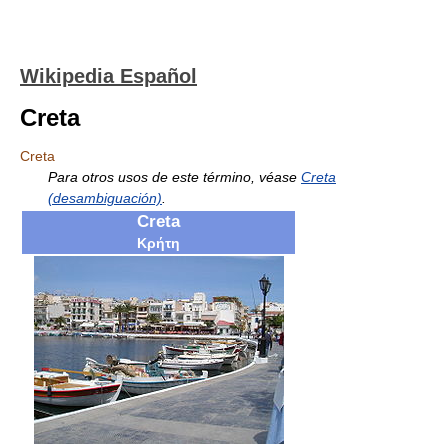
Wikipedia Español
Creta
Creta
Para otros usos de este término, véase
Creta
(desambiguación)
.
Creta
Κρήτη