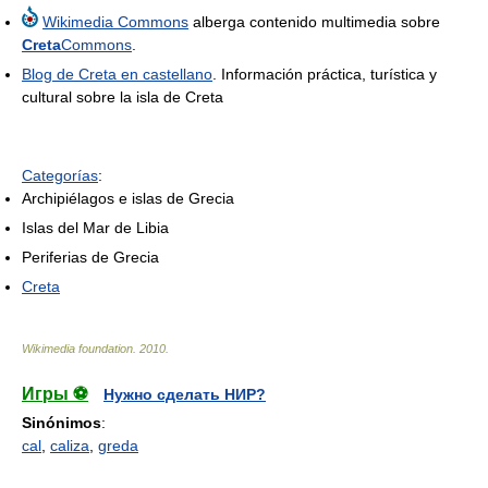
Wikimedia Commons
alberga contenido multimedia sobre
Creta
Commons
.
Blog de Creta en castellano
. Información práctica, turística y
cultural sobre la isla de Creta
Categorías
:
Archipiélagos e islas de Grecia
Islas del Mar de Libia
Periferias de Grecia
Creta
Wikimedia foundation
.
2010
.
Игры ⚽
Нужно сделать НИР?
Sinónimos
:
cal
,
caliza
,
greda