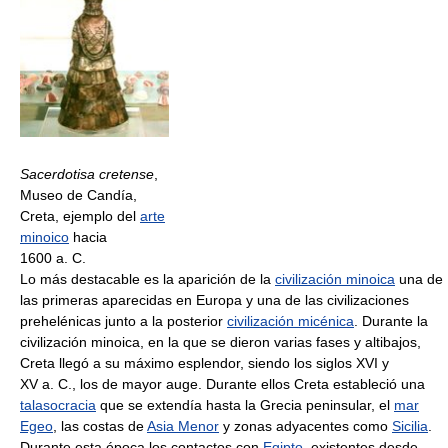
Sacerdotisa cretense
,
Museo de Candía,
Creta, ejemplo del
arte
minoico
hacia
1600 a. C.
Lo más destacable es la aparición de la
civilización minoica
una de
las primeras aparecidas en Europa y una de las civilizaciones
prehelénicas junto a la posterior
civilización micénica
. Durante la
civilización minoica, en la que se dieron varias fases y altibajos,
Creta llegó a su máximo esplendor, siendo los siglos XVI y
XV a. C., los de mayor auge. Durante ellos Creta estableció una
talasocracia
que se extendía hasta la Grecia peninsular, el
mar
Egeo
, las costas de
Asia Menor
y zonas adyacentes como
Sicilia
.
Durante esta época los contactos con
Egipto
, existentes desde