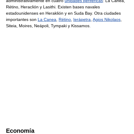
administrativamente en cuatro
unidades periféricas
: La Canea,
Rétino, Heraclión y Lasithi. Existen bases navales
estadounidenses en Heraklión y en Suda Bay. Otra ciudades
importantes son
La Canea
,
Rétino
,
Ierápetra
,
Agios Nikolaos
,
Siteia, Moires, Neápoli, Tympaki y Kissamos.
Economía