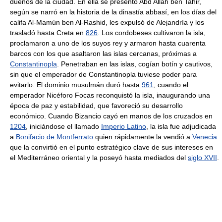
dueños de la ciudad. En ella se presentó Abd Allah ben Tahir,
según se narró en la historia de la dinastía abbasí, en los días del
califa Al-Mamún ben Al-Rashid, les expulsó de Alejandría y los
trasladó hasta Creta en
826
. Los cordobeses cultivaron la isla,
proclamaron a uno de los suyos rey y armaron hasta cuarenta
barcos con los que asaltaron las islas cercanas, próximas a
Constantinopla
. Penetraban en las islas, cogían botín y cautivos,
sin que el emperador de Constantinopla tuviese poder para
evitarlo. El dominio musulmán duró hasta
961
, cuando el
emperador Nicéforo Focas reconquistó la isla, inaugurando una
época de paz y estabilidad, que favoreció su desarrollo
económico. Cuando Bizancio cayó en manos de los cruzados en
1204
, iniciándose el llamado
Imperio Latino
, la isla fue adjudicada
a
Bonifacio de Montferrato
quien rápidamente la vendió a
Venecia
que la convirtió en el punto estratégico clave de sus intereses en
el Mediterráneo oriental y la poseyó hasta mediados del
siglo XVII
.