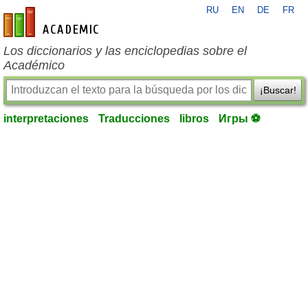
RU
EN
DE
FR
es-academic.com
Los diccionarios y las enciclopedias sobre el
Académico
¡Buscar!
interpretaciones
Traducciones
libros
Игры ⚽