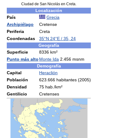
Ciudad de San Nicolás en Creta.
Localización
País
Grecia
Archipiélago
Cretense
Periferia
Creta
Coordenadas
35°N
24°E
/
35
,
24
Geografía
Superficie
8336 km²
Punto más alto
Monte Ida
2.456 msnm
Demografía
Capital
Heraclión
Población
623.666 habitantes (2005)
Densidad
75 hab./km²
Gentilicio
Cretenses