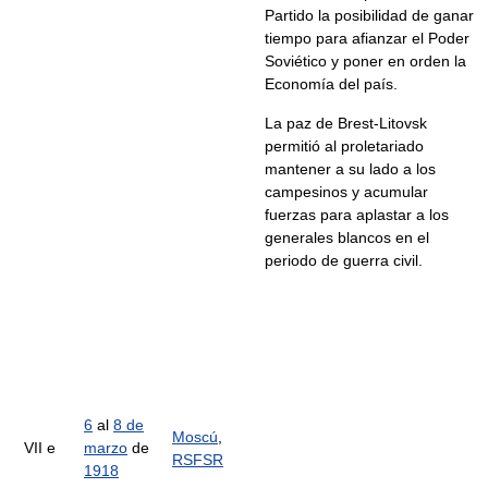
Partido la posibilidad de ganar
tiempo para afianzar el Poder
Soviético y poner en orden la
Economía del país.
La paz de Brest-Litovsk
permitió al proletariado
mantener a su lado a los
campesinos y acumular
fuerzas para aplastar a los
generales blancos en el
periodo de guerra civil.
6
al
8 de
Moscú
,
VII e
marzo
de
RSFSR
1918