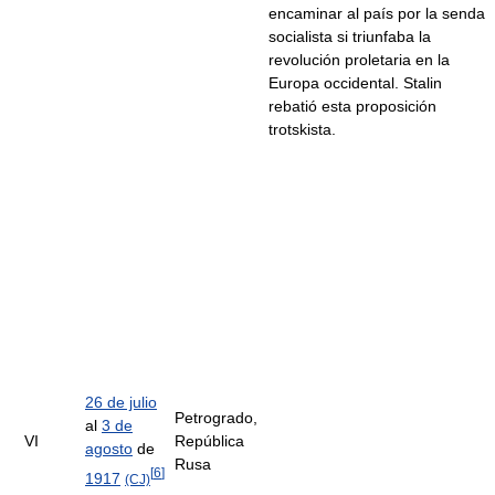
encaminar al país por la senda
socialista si triunfaba la
revolución proletaria en la
Europa occidental. Stalin
rebatió esta proposición
trotskista.
26 de julio
Petrogrado,
al
3 de
VI
República
agosto
de
Rusa
[
6
]
1917
(CJ)