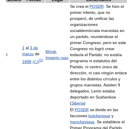
Se crea el
POSDR
. Se hizo el
primer intento, que no
prosperó, de unificar las
organizaciones
socialdemócrata marxistas en
un partido, reuniéndose el
primer Congreso, pero en este
1
al
3 de
Congreso no logró crear
Minsk
,
marzo
de
I
todavía el Partido: no existía
Imperio ruso
[
1
]
programa ni estatutos del
1898
(CJ)
Partido, ni centro único de
dirección, ni casi ningún enlace
entre los distintos círculos y
grupos marxistas. Asisten 9
delegados, Lenin estaba
deportado en Sushenkoe
(
Siberia
)
El
POSDR
se divide en las
facciones
bolchevique
y
menchevique
. Se establece el
Primer Programa del Partido