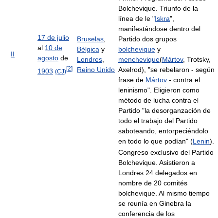
Bolchevique. Triunfo de la
línea de le "
Iskra
",
manifestándose dentro del
17 de julio
Bruselas
,
Partido dos grupos
al
10 de
Bélgica
y
bolchevique
y
II
agosto
de
Londres
,
menchevique
(
Mártov
, Trotsky,
[
2
]
Reino Unido
Axelrod), "se rebelaron - según
1903
(CJ)
frase de
Mártov
- contra el
leninismo". Eligieron como
método de lucha contra el
Partido "la desorganzación de
todo el trabajo del Partido
saboteando, entorpeciéndolo
en todo lo que podían" (
Lenin
).
Congreso exclusivo del Partido
Bolchevique. Asistieron a
Londres 24 delegados en
nombre de 20 comités
bolchevique. Al mismo tiempo
se reunía en Ginebra la
conferencia de los