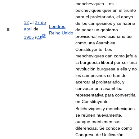
mencheviques. Los
bolcheviques querían el triunfo
para el proletariado, el apoyo
12
al
27 de
de los campesinos y se habría
Londres
,
abril
de
III
de poner un gobierno
Reino Unido
[
3
]
provisional revolucionario así
1905
(CJ)
como una Asamblea
Constituyente. Los
mencheviques dan como jefe a
la burguesía liberal por ser una
revolución burguesa a ella y no
los campesinos se han de
acercar al proletariado, y
convocar una asamblea
representativa para convertirla
en Constituyente.
Bolcheviques y mencheviques
se reúnen nuevamente,
aunque mantienen sus
diferencias. Se conoce como
Congreso de Unificación.