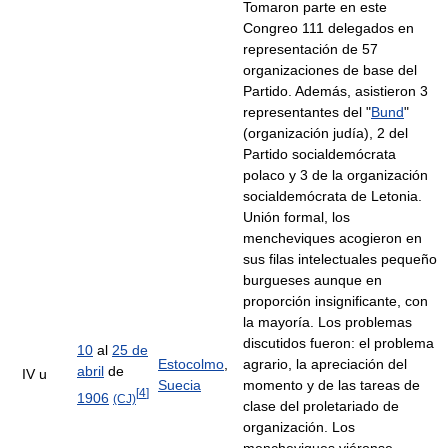
Tomaron parte en este
Congreo 111 delegados en
representación de 57
organizaciones de base del
Partido. Además, asistieron 3
representantes del "
Bund
"
(organización judía), 2 del
Partido socialdemócrata
polaco y 3 de la organización
socialdemócrata de Letonia.
Unión formal, los
mencheviques acogieron en
sus filas intelectuales pequeño
burgueses aunque en
proporción insignificante, con
la mayoría. Los problemas
discutidos fueron: el problema
10
al
25 de
Estocolmo
,
agrario, la apreciación del
abril
de
IV u
Suecia
momento y de las tareas de
[
4
]
1906
(CJ)
clase del proletariado de
organización. Los