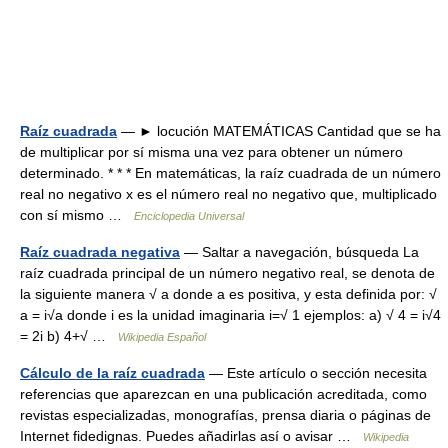
Raíz cuadrada
— ► locución MATEMÁTICAS Cantidad que se ha
de multiplicar por sí misma una vez para obtener un número
determinado. * * * En matemáticas, la raíz cuadrada de un número
real no negativo x es el número real no negativo que, multiplicado
con sí mismo …
Enciclopedia Universal
Raíz cuadrada negativa
— Saltar a navegación, búsqueda La
raíz cuadrada principal de un número negativo real, se denota de
la siguiente manera √ a donde a es positiva, y esta definida por: √
a = i√a donde i es la unidad imaginaria i=√ 1 ejemplos: a) √ 4 = i√4
= 2i b) 4+√ …
Wikipedia Español
Cálculo de la raíz cuadrada
— Este artículo o sección necesita
referencias que aparezcan en una publicación acreditada, como
revistas especializadas, monografías, prensa diaria o páginas de
Internet fidedignas. Puedes añadirlas así o avisar …
Wikipedia