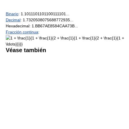
Binario
: 1.1011101101100111101...
Decimal
: 1.7320508075688772935...
Hexadecimal: 1.BB67AE8584CAA73B...
Fracción continua
:
Véase también