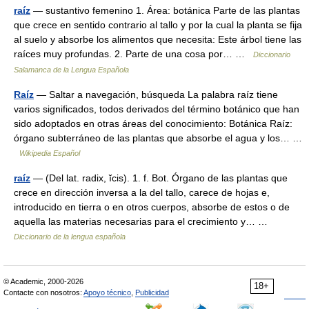
raíz
— sustantivo femenino 1. Área: botánica Parte de las plantas
que crece en sentido contrario al tallo y por la cual la planta se fija
al suelo y absorbe los alimentos que necesita: Este árbol tiene las
raíces muy profundas. 2. Parte de una cosa por… …
Diccionario
Salamanca de la Lengua Española
Raíz
— Saltar a navegación, búsqueda La palabra raíz tiene
varios significados, todos derivados del término botánico que han
sido adoptados en otras áreas del conocimiento: Botánica Raíz:
órgano subterráneo de las plantas que absorbe el agua y los… …
Wikipedia Español
raíz
— (Del lat. radix, ĭcis). 1. f. Bot. Órgano de las plantas que
crece en dirección inversa a la del tallo, carece de hojas e,
introducido en tierra o en otros cuerpos, absorbe de estos o de
aquella las materias necesarias para el crecimiento y… …
Diccionario de la lengua española
© Academic, 2000-2026
18+
Contacte con nosotros:
Apoyo técnico
,
Publicidad