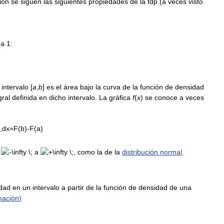
ión
se
siguen
las
siguientes
propiedades
de
la
fdp
(
a
veces
visto
a
1:
intervalo
[
a
,
b
]
es
el
área
bajo
la
curva
de
la
función
de
densidad
gral
definida
en
dicho
intervalo
.
La
gráfica
f
(
x
)
se
conoce
a
veces
a
,
como
la
de
la
distribución
normal
.
idad
en
un
intervalo
a
partir
de
la
función
de
densidad
de
una
mación
)