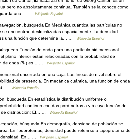
nción de Cantor, llamada así en honor de Georg Cantor, es un
nua pero no absolutamente continua. También se la conoce como
tor guarda una… …
Wikipedia Español
navegación, búsqueda En Mecánica cuántica las partículas no
e se encuentran deslocalizadas espacialmente. La densidad
) es una función que determina la… …
Wikipedia Español
búsqueda Función de onda para una partícula bidimensional
 el plano inferior están relacionadas con la probabilidad de
ción de onda (Ψ) es… …
Wikipedia Español
ensional encerrada en una caja. Las líneas de nivel sobre el
babilidad de presencia. En mecánica cuántica, una función de onda
co d …
Wikipedia Español
n, búsqueda En estadística la distribución uniforme o
 probabilidad continua con dos parámetros a y b cuya función de
n de distribución: El… …
Wikipedia Español
vegación, búsqueda En demografía, densidad de población se
área. En lipoproteínas, densidad puede referirse a Lipoproteína de
lta densidad. En… …
Wikipedia Español