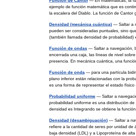
Función de Cantor
— En matemáticas, la fu
ejemplo de función matemática que es conti
la escalera del Diablo. La función de Can
Densidad (mecánica cuántica)
— Saltar a 
pueden ser consideradas puntuales, sino qu
(también llamada densidad de probabilidad
Función de ondas
— Saltar a navegación, 
encerrada una caja, las líneas de nivel sobre
presencia. En mecánica cuántica, una fun
Función de onda
— para una partícula bidim
plano inferior están relacionadas con la pro
es una forma de representar el estado físi
Probabilidad uniforme
— Saltar a navegació
probabilidad uniforme es una distribución de
densidad es Integrando se obtiene la funció
Densidad (desambiguación)
— Saltar a na
refiere a la cantidad de seres por unidad de 
baja densidad (LDL) y a Lipoproteína de a