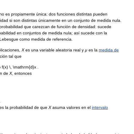
no
es
propiamente
única:
dos
funciones
distintas
pueden
lidad
si
son
distintas
únicamente
en
un
conjunto
de
medida
nula
.
probabilidad
que
carezcan
de
función
de
densidad:
sucede
abilidad
en
conjuntos
de
medida
nula
;
así
sucede
con
la
Lebesgue
como
medida
de
referencia
.
licaciones
,
X
es
una
variable
aleatoria
real
y
μ
es
la
medida
de
ción
tal
que
ón
de
X
,
entonces
es
la
probabilidad
de
que
X
asuma
valores
en
el
intervalo