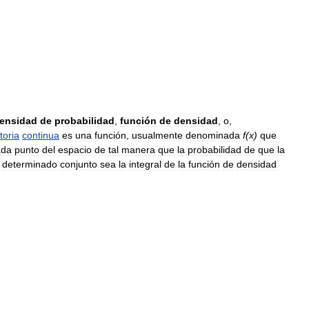
ensidad
de
probabilidad
,
función
de
densidad
,
o
,
toria
continua
es
una
función
,
usualmente
denominada
f
(
x
)
que
ada
punto
del
espacio
de
tal
manera
que
la
probabilidad
de
que
la
determinado
conjunto
sea
la
integral
de
la
función
de
densidad