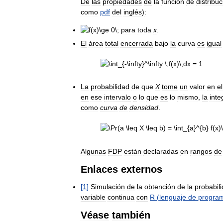
De
las
propiedades
de
la
función
de
distribuc
como
pdf
del
inglés
)
:
para
toda
x
.
El
área
total
encerrada
bajo
la
curva
es
igual
La
probabilidad
de
que
X
tome
un
valor
en
el
en
ese
intervalo
o
lo
que
es
lo
mismo
,
la
inte
como
curva
de
densidad
.
Algunas
FDP
están
declaradas
en
rangos
de
Enlaces
externos
[
1
]
Simulación
de
la
obtención
de
la
probabil
variable
continua
con
R
(
lenguaje
de
progra
Véase
también