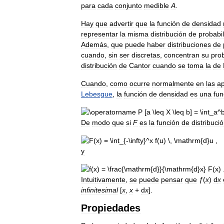
para
cada
conjunto
medible
A
.
Hay
que
advertir
que
la
función
de
densidad
representar
la
misma
distribución
de
probabi
Además
,
que
puede
haber
distribuciones
de
cuando
,
sin
ser
discretas
,
concentran
su
prob
distribución
de
Cantor
cuando
se
toma
la
de
Cuando
,
como
ocurre
normalmente
en
las
ap
Lebesgue
,
la
función
de
densidad
es
una
fun
De
modo
que
si
F
es
la
función
de
distribuci
y
Intuitivamente
,
se
puede
pensar
que
ƒ
(
x
)
d
x
infinitesimal
[
x
,
x
+
d
x
].
Propiedades