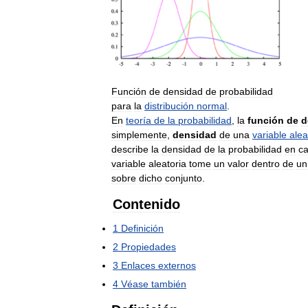
Función
de
densidad
de
probabilidad
para
la
distribución
normal
.
En
teoría
de
la
probabilidad
,
la
función
de
d
simplemente
,
densidad
de
una
variable
alea
describe
la
densidad
de
la
probabilidad
en
c
variable
aleatoria
tome
un
valor
dentro
de
un
sobre
dicho
conjunto
.
Contenido
1
Definición
2
Propiedades
3
Enlaces
externos
4
Véase
también