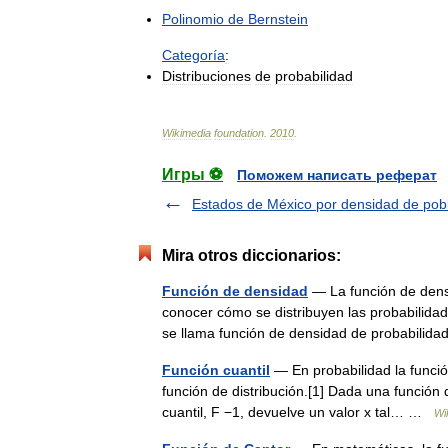
Polinomio
de
Bernstein
Categoría
:
Distribuciones
de
probabilidad
Wikimedia
foundation
.
2010
.
Игры ⚽
Поможем написать реферат
Estados de México por densidad de pob
Mira otros diccionarios:
Función de densidad
— La función de densid
conocer cómo se distribuyen las probabilidad
se llama función de densidad de probabil
Función cuantil
— En probabilidad la función
función de distribución.[1] Dada una función 
cuantil, F −1, devuelve un valor x tal… …
Wi