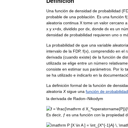
Definición
Una
función
de
densidad
de
probabilidad
(
F
probable
de
una
población
.
Es
una
función
f
(
aleatoria
continua
X
tome
un
valor
cercano
a
x
y
x
+
dx
,
dividido
por
dx
,
donde
dx
es
un
nú
densidad
de
probabilidad
requieren
uno
o
m
La
probabilidad
de
que
una
variable
aleatori
intervalo
de
la
FDP
,
f
(
x
),
comprendido
en
el
r
derivada
(
cuando
existe
)
de
la
función
de
dis
utilizada
se
elige
entre
un
número
relativame
consiste
en
estimar
sus
parámetros
.
Por
lo
t
se
ha
utilizado
e
indicarlo
en
la
documentaci
La
definición
formal
de
la
función
de
densida
aleatoria
X
sigue
una
función
de
probabilidad
la
derivada
de
Radon
–
Nikodym
Es
decir
,
ƒ
es
una
función
con
la
propiedad
d