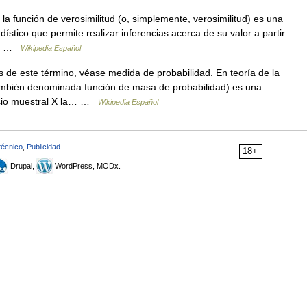
la función de verosimilitud (o, simplemente, verosimilitud) es una
stico que permite realizar inferencias acerca de su valor a partir
be… …
Wikipedia Español
 de este término, véase medida de probabilidad. En teoría de la
también denominada función de masa de probabilidad) es una
acio muestral X la… …
Wikipedia Español
técnico
,
Publicidad
18+
Drupal,
WordPress, MODx.