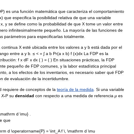
DP
)
es
una
función
matemática
que
caracteriza
el
comportamiento
x
)
que
especifica
la
posibilidad
relativa
de
que
una
variable
x
,
y
se
define
como
la
probabilidad
de
que
X
tome
un
valor
entre
mero
infinitesimalmente
pequeño
.
La
mayoría
de
las
funciones
de
ás
parámetros
para
especificarlas
totalmente
.
a
continua
X
esté
ubicada
entre
los
valores
a
y
b
está
dada
por
el
ango
entre
a
y
b
.
≤
< =
∫
a
b
Pr
(
a
x
b
)
f
(
x
)
dx
La
FDP
es
la
tribución:
f
x
dF
x
dx
( ) = ( )
En
situaciones
prácticas
,
la
FDP
nte
pequeño
de
FDP
comunes
,
y
la
labor
estadística
principal
anto
,
a
los
efectos
de
los
inventarios
,
es
necesario
saber
qué
FDP
ón
de
evaluación
de
la
incertidumbre
.
d
requiere
de
conceptos
de
la
teoría
de
la
medida
.
Si
una
variable
X
P
su
densidad
con
respecto
a
una
medida
de
referencia
μ
es
*
e
que