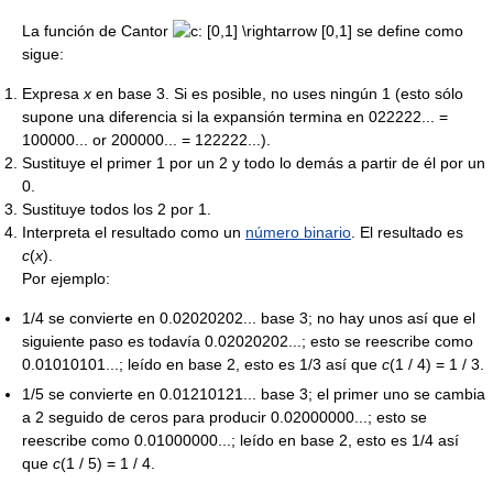
La función de Cantor
se define como
sigue:
Expresa
x
en base 3. Si es posible, no uses ningún 1 (esto sólo
supone una diferencia si la expansión termina en 022222... =
100000... or 200000... = 122222...).
Sustituye el primer 1 por un 2 y todo lo demás a partir de él por un
0.
Sustituye todos los 2 por 1.
Interpreta el resultado como un
número binario
. El resultado es
c
(
x
)
.
Por ejemplo:
1/4 se convierte en 0.02020202... base 3; no hay unos así que el
siguiente paso es todavía 0.02020202...; esto se reescribe como
0.01010101...; leído en base 2, esto es 1/3 así que
c
(1 / 4) = 1 / 3
.
1/5 se convierte en 0.01210121... base 3; el primer uno se cambia
a 2 seguido de ceros para producir 0.02000000...; esto se
reescribe como 0.01000000...; leído en base 2, esto es 1/4 así
que
c
(1 / 5) = 1 / 4
.