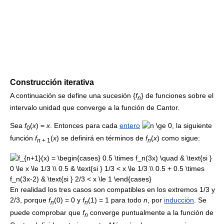
Construcción iterativa
A continuación se define una sucesión
{
f
}
de funciones sobre el
n
intervalo unidad que converge a la función de Cantor.
Sea
f
(
x
) =
x
. Entonces para cada
entero
, la siguiente
0
función
f
(
x
)
se definirá en términos de
f
(
x
)
como sigue:
n
+ 1
n
En realidad los tres casos son compatibles en los extremos 1/3 y
2/3, porque
f
(0) = 0
y
f
(1) = 1
para todo
n
, por
inducción
. Se
n
n
puede comprobar que
f
converge puntualmente a la función de
n