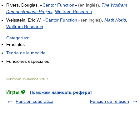
Rivers, Douglas. «
Cantor Function
»
(en inglés)
.
The Wolfram
Demonstrations Project
.
Wolfram Research
.
Weisstein, Eric W. «
Cantor Function
»
(en inglés)
.
MathWorld
.
Wolfram Research
.
Categorías
:
Fractales
Teoría de la medida
Funciones especiales
Wikimedia foundation
.
2010
.
Игры ⚽
Поможем написать реферат
Función cuadrática
Función de relación