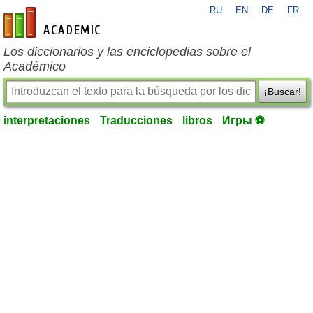
RU
EN
DE
FR
es-academic.com
Los diccionarios y las enciclopedias sobre el
Académico
¡Buscar!
interpretaciones
Traducciones
libros
Игры ⚽