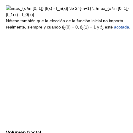
Nótese también que la elección de la función inicial no importa
realmente, siempre y cuando
f
(0) = 0
,
f
(1) = 1
y
f
esté
acotada
.
0
0
0
Volumen fractal