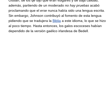
Ossian, de los qe dijo que eran vulgares y de baja calidad;
además, partiendo de un moderado
no hay pruebas
acabó
proclamando que el
erse
nunca había sido una lengua escrita.
Sin embargo, Johnson contribuyó al fomento de esta lengua
pidiendo que se tradujera la
Biblia
a este idioma, lo que se hizo
al poco tiempo. Hasta entonces, los galos escoceses habían
dependido de la versión gaélico irlandesa de Bedell.