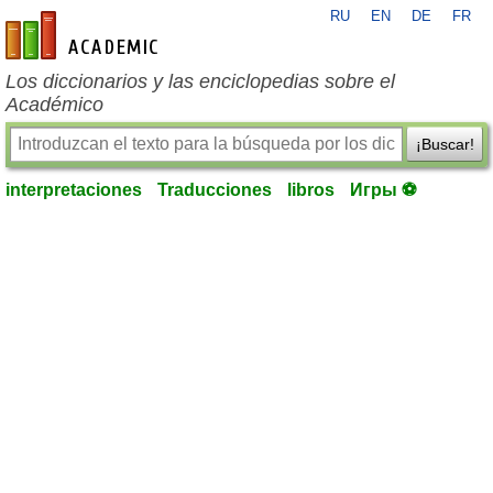
RU
EN
DE
FR
es-academic.com
Los diccionarios y las enciclopedias sobre el
Académico
¡Buscar!
interpretaciones
Traducciones
libros
Игры ⚽