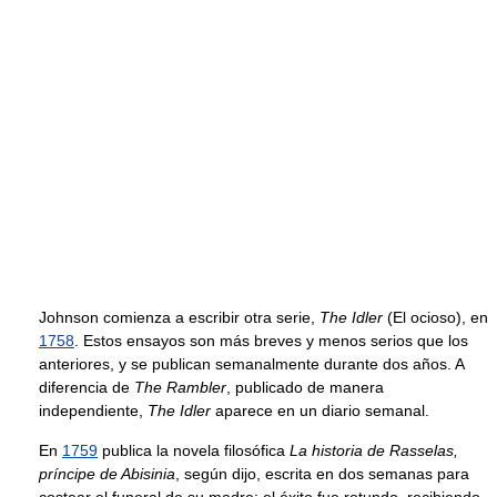
Johnson comienza a escribir otra serie,
The Idler
(El ocioso), en
1758
. Estos ensayos son más breves y menos serios que los
anteriores, y se publican semanalmente durante dos años. A
diferencia de
The Rambler
, publicado de manera
independiente,
The Idler
aparece en un diario semanal.
En
1759
publica la novela filosófica
La historia de Rasselas,
príncipe de Abisinia
, según dijo, escrita en dos semanas para
costear el funeral de su madre; el éxito fue rotundo, recibiendo