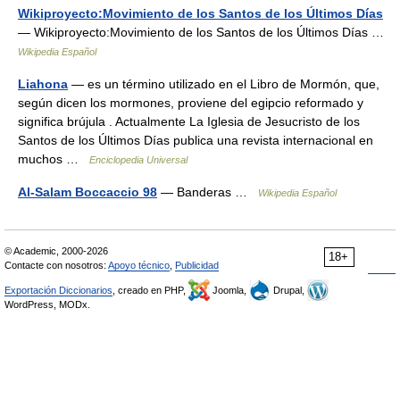
Wikiproyecto:Movimiento de los Santos de los Últimos Días
— Wikiproyecto:Movimiento de los Santos de los Últimos Días …
Wikipedia Español
Liahona
— es un término utilizado en el Libro de Mormón, que,
según dicen los mormones, proviene del egipcio reformado y
significa brújula . Actualmente La Iglesia de Jesucristo de los
Santos de los Últimos Días publica una revista internacional en
muchos …
Enciclopedia Universal
Al-Salam Boccaccio 98
— Banderas …
Wikipedia Español
© Academic, 2000-2026
18+
Contacte con nosotros:
Apoyo técnico
,
Publicidad
Exportación Diccionarios
, creado en PHP,
Joomla,
Drupal,
WordPress, MODx.