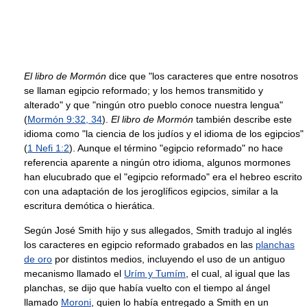
El libro de Mormón
dice que "los caracteres que entre nosotros
se llaman egipcio reformado; y los hemos transmitido y
alterado" y que "ningún otro pueblo conoce nuestra lengua"
(
Mormón 9:32, 34
).
El libro de Mormón
también describe este
idioma como "la ciencia de los judíos y el idioma de los egipcios"
(
1 Nefi 1:2
). Aunque el término "egipcio reformado" no hace
referencia aparente a ningún otro idioma, algunos mormones
han elucubrado que el "egipcio reformado" era el hebreo escrito
con una adaptación de los jeroglíficos egipcios, similar a la
escritura demótica o hierática.
Según José Smith hijo y sus allegados, Smith tradujo al inglés
los caracteres en egipcio reformado grabados en las
planchas
de oro
por distintos medios, incluyendo el uso de un antiguo
mecanismo llamado el
Urím y Tumím
, el cual, al igual que las
planchas, se dijo que había vuelto con el tiempo al ángel
llamado
Moroni
, quien lo había entregado a Smith en un