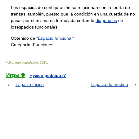
Los espacios de configuración se relacionan con la teoría de
trenzas, también, puesto que la condición en una cuerda de no
pasar por sí misma es formulada cortando
diagonales
de
losespacios funcionales.
Obtenido de "
Espacio funcional
"
Categoría:
Funciones
Wikimedia foundation
.
2010
.
Игры ⚽
Нужен реферат?
Espacio fásico
Espacio de medida