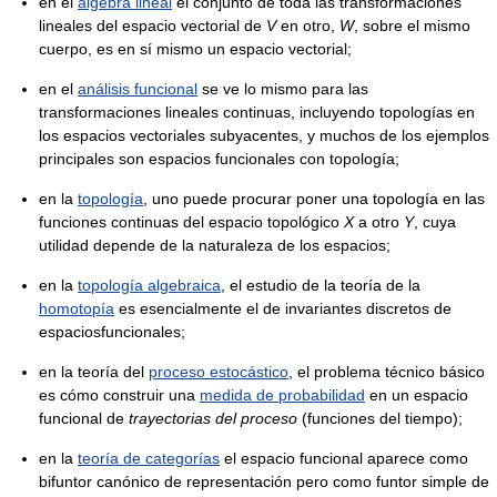
en el
álgebra lineal
el conjunto de toda las transformaciones
lineales del espacio vectorial de
V
en otro,
W
, sobre el mismo
cuerpo, es en sí mismo un espacio vectorial;
en el
análisis funcional
se ve lo mismo para las
transformaciones lineales continuas, incluyendo topologías en
los espacios vectoriales subyacentes, y muchos de los ejemplos
principales son espacios funcionales con topología;
en la
topología
, uno puede procurar poner una topología en las
funciones continuas del espacio topológico
X
a otro
Y
, cuya
utilidad depende de la naturaleza de los espacios;
en la
topología algebraica
, el estudio de la teoría de la
homotopía
es esencialmente el de invariantes discretos de
espaciosfuncionales;
en la teoría del
proceso estocástico
, el problema técnico básico
es cómo construir una
medida de probabilidad
en un espacio
funcional de
trayectorias del proceso
(funciones del tiempo);
en la
teoría de categorías
el espacio funcional aparece como
bifuntor canónico de representación pero como funtor simple de