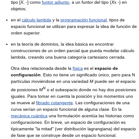
tipo [
X
, -] como
funtor adjunto
, a un funtor del tipo (
X
x -) en
objetos;
en el
cálculo lambda
y la
programación funcional
, tipos de
espacio funcional se utilizan para expresar la idea de función de
orden superior.
en la teoría de dominios, la idea básica es encontrar
construcciones de un orden parcial que pueda modelar cálculo
lambda, creando una buena categoría cartesiano cerrada.
Otra idea relacionada desde la
física
es el
espacio de
configuración
. Esto no tiene un significado único, pero para N
partículas moviéndose en una variedad
M
puede ser el espacio
N
de posiciones
M
o el subespacio donde no hay dos posiciones
iguales. Para tomar en cuenta la posición y los momentos uno
se mueve al
fibrado cotangente
. Las configuraciones de una
curva serían un espacio funcional de alguna clase. En la
mecánica cuántica
una formulación acentúa las historias como
configuraciones. En breve, un espacio de configuración es
típicamente "la mitad" (ver distribución lagrangiana) del espacio
de fase que se construye desde un espacio funcional.