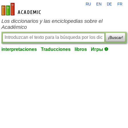
RU
EN
DE
FR
es-academic.com
Los diccionarios y las enciclopedias sobre el
Académico
¡Buscar!
interpretaciones
Traducciones
libros
Игры ⚽