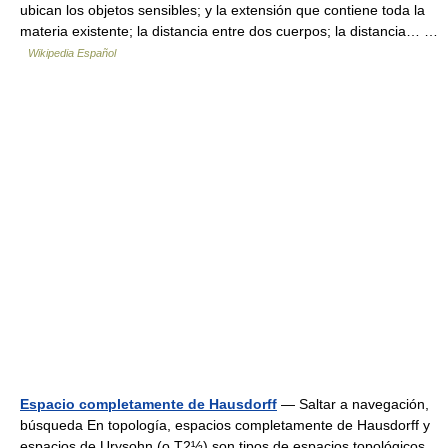
ubican los objetos sensibles; y la extensión que contiene toda la
materia existente; la distancia entre dos cuerpos; la distancia… …
Wikipedia Español
Espacio completamente de Hausdorff
— Saltar a navegación,
búsqueda En topología, espacios completamente de Hausdorff y
espacios de Urysohn (o T2½) son tipos de espacios topológicos