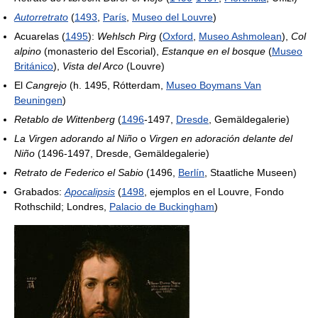
Autorretrato
(
1493
,
París
,
Museo del Louvre
)
Acuarelas (
1495
):
Wehlsch Pirg
(
Oxford
,
Museo Ashmolean
),
Col
alpino
(monasterio del Escorial),
Estanque en el bosque
(
Museo
Británico
),
Vista del Arco
(Louvre)
El
Cangrejo
(h. 1495, Rótterdam,
Museo Boymans Van
Beuningen
)
Retablo de Wittenberg
(
1496
-1497,
Dresde
, Gemäldegalerie)
La Virgen adorando al Niño
o
Virgen en adoración delante del
Niño
(1496-1497, Dresde, Gemäldegalerie)
Retrato de Federico el Sabio
(1496,
Berlín
, Staatliche Museen)
Grabados:
Apocalipsis
(
1498
, ejemplos en el Louvre, Fondo
Rothschild; Londres,
Palacio de Buckingham
)