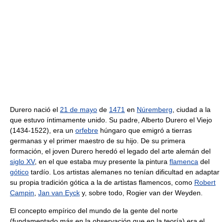
Durero nació el
21 de mayo
de
1471
en
Núremberg
, ciudad a la
que estuvo íntimamente unido. Su padre, Alberto Durero el Viejo
(1434-1522), era un
orfebre
húngaro que emigró a tierras
germanas y el primer maestro de su hijo. De su primera
formación, el joven Durero heredó el legado del arte alemán del
siglo XV
, en el que estaba muy presente la pintura
flamenca
del
gótico
tardío. Los artistas alemanes no tenían dificultad en adaptar
su propia tradición gótica a la de artistas flamencos, como
Robert
Campin
,
Jan van Eyck
y, sobre todo, Rogier van der Weyden.
El concepto empírico del mundo de la gente del norte
(fundamentado más en la observación que en la teoría) era el