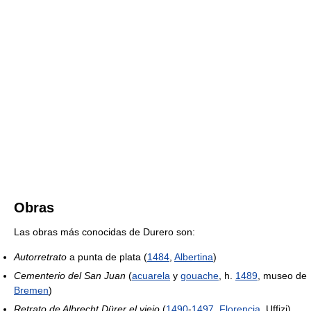
Obras
Las obras más conocidas de Durero son:
Autorretrato
a punta de plata (
1484
,
Albertina
)
Cementerio del San Juan
(
acuarela
y
gouache
, h.
1489
, museo de
Bremen
)
Retrato de Albrecht Dürer el viejo
(
1490
-
1497
,
Florencia
, Uffizi)