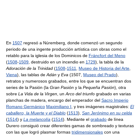
En
1507
regresó a Núremberg, donde comenzó un segundo
periodo de una ingente producción artística con obras como el
retablo para la iglesia de los Dominicos de
Fráncfort del Meno
(
1508
-
1509
, destruido en un incendio en
1729
), la tabla de la
Adoración de la Trinidad
(
1508
-
1511
,
Museo de Historia del Arte
,
Viena
), las tablas de
Adán
y
Eva
(1507,
Museo del Prado
),
retratos y numerosos grabados, entre los que se encuentran dos
series de la Pasión (la
Gran Pasión
y la
Pequeña Pasión
), otra
sobre
La Vida de la Virgen
, un
Arco del triunfo
grabado en varias
planchas de madera, encargo del emperador del
Sacro Imperio
Romano Germánico
Maximiliano I
, y tres imágenes magistrales:
El
caballero, la Muerte y el Diablo
(
1513
),
San Jerónimo en su celda
(
1514
) y
La melancolía
(
1514
). Mediante el
grabado
de línea
Durero consiguió crear diferentes gamas de sombreado y texturas
con las que logró plasmar formas
tridimensionales
con una