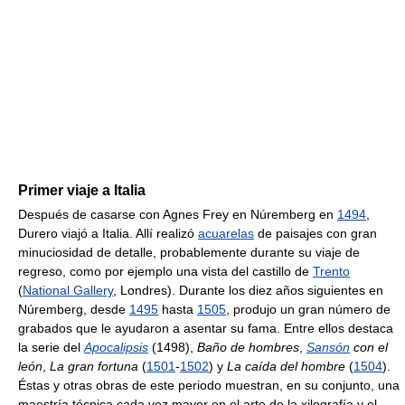
Primer viaje a Italia
Después de casarse con Agnes Frey en Núremberg en
1494
,
Durero viajó a Italia. Allí realizó
acuarelas
de paisajes con gran
minuciosidad de detalle, probablemente durante su viaje de
regreso, como por ejemplo una vista del castillo de
Trento
(
National Gallery
, Londres). Durante los diez años siguientes en
Núremberg, desde
1495
hasta
1505
, produjo un gran número de
grabados que le ayudaron a asentar su fama. Entre ellos destaca
la serie del
Apocalipsis
(1498),
Baño de hombres
,
Sansón
con el
león
,
La gran fortuna
(
1501
-
1502
) y
La caída del hombre
(
1504
).
Éstas y otras obras de este periodo muestran, en su conjunto, una
maestría técnica cada vez mayor en el arte de la xilografía y el