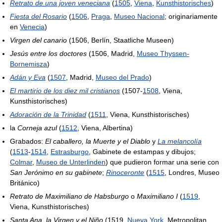
Retrato de una joven veneciana
(
1505
,
Viena
,
Kunsthistorisches
)
Fiesta del Rosario
(
1506
,
Praga
,
Museo Nacional
; originariamente
en
Venecia
)
Virgen del canario
(1506, Berlín, Staatliche Museen)
Jesús entre los doctores
(1506, Madrid,
Museo Thyssen-
Bornemisza
)
Adán y Eva
(
1507
, Madrid,
Museo del Prado
)
El martirio de los diez mil cristianos
(1507-
1508
, Viena,
Kunsthistorisches)
Adoración de la Trinidad
(
1511
, Viena, Kunsthistorisches)
la
Corneja azul
(
1512
, Viena, Albertina)
Grabados:
El caballero, la Muerte y el Diablo
y
La melancolía
(
1513
-
1514
,
Estrasburgo
, Gabinete de estampas y dibujos;
Colmar
,
Museo de Unterlinden
) que pudieron formar una serie con
San Jerónimo en su gabinete
;
Rinoceronte
(
1515
, Londres, Museo
Británico)
Retrato de Maximiliano de Habsburgo
o
Maximiliano I
(
1519
,
Viena, Kunsthistorisches)
Santa Ana, la Virgen y el Niño
(1519,
Nueva York
, Metropolitan