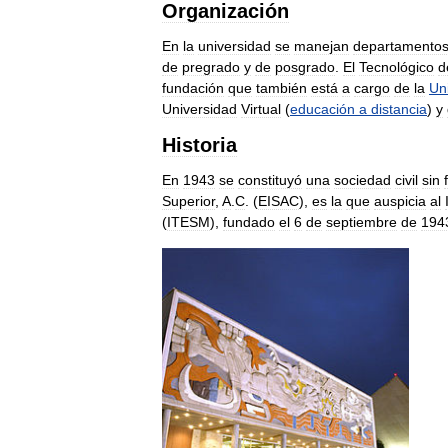
Organización
En
la
universidad
se
manejan
departamento
de
pregrado
y
de
posgrado
.
El
Tecnológico
d
fundación
que
también
está
a
cargo
de
la
Un
Universidad
Virtual
(
educación
a
distancia
)
y
Historia
En
1943
se
constituyó
una
sociedad
civil
sin
Superior
,
A
.
C
. (
EISAC
),
es
la
que
auspicia
al
(
ITESM
),
fundado
el
6
de
septiembre
de
194