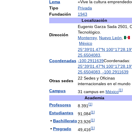
Lema
«
Vive
la
cultura
emprendedo
Tipo
Privada
Fundación
1943
Localización
Eugenio
Garza
Sada
2501
,
C
Tecnológico
.
Dirección
Monterrey
,
Nuevo
León
,
México
25
°
39
′
01
.
47
″
N
100
°
17
′
28
.
19
25
.
6504083
,
Coordenadas
-
100
.
2911639
Coordenadas:
25
°
39
′
01
.
47
″
N
100
°
17
′
28
.
19
25
.
6504083
,
-
100
.
2911639
22
Sedes
y
Oficinas
Otras
sedes
internacionales
en
el
mundo
[
1
]
Campus
31
campus
en
México
Academia
[
1
]
Profesores
8
.
391
[
1
]
Estudiantes
91
,
084
[
1
]
•
Bachillerato
23
,
926
[
1
]
•
Pregrado
49
,
416