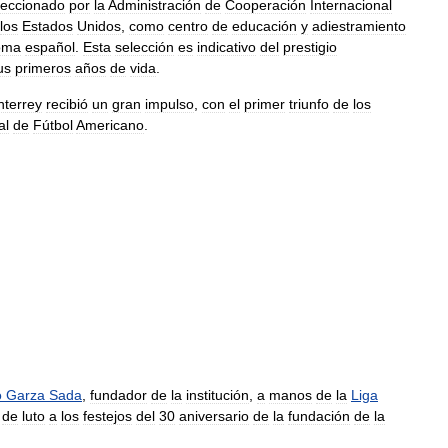
leccionado
por
la
Administración
de
Cooperación
Internacional
los
Estados
Unidos
,
como
centro
de
educación
y
adiestramiento
oma
español
.
Esta
selección
es
indicativo
del
prestigio
us
primeros
años
de
vida
.
terrey
recibió
un
gran
impulso
,
con
el
primer
triunfo
de
los
al
de
Fútbol
Americano
.
o
Garza
Sada
,
fundador
de
la
institución
,
a
manos
de
la
Liga
de
luto
a
los
festejos
del
30
aniversario
de
la
fundación
de
la