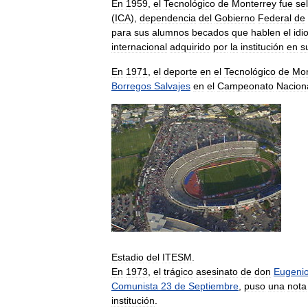
En
1959
,
el
Tecnológico
de
Monterrey
fue
se
(
ICA
),
dependencia
del
Gobierno
Federal
de
para
sus
alumnos
becados
que
hablen
el
idi
internacional
adquirido
por
la
institución
en
s
En
1971
,
el
deporte
en
el
Tecnológico
de
Mon
Borregos
Salvajes
en
el
Campeonato
Nacion
Estadio
del
ITESM
.
En
1973
,
el
trágico
asesinato
de
don
Eugeni
Comunista
23
de
Septiembre
,
puso
una
nota
institución
.