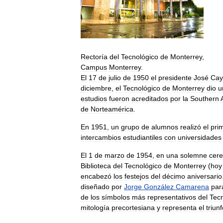
Rectoría
del
Tecnológico
de
Monterrey
,
Campus
Monterrey
.
El
17
de
julio
de
1950
el
presidente
José
Cay
diciembre
,
el
Tecnológico
de
Monterrey
dio
u
estudios
fueron
acreditados
por
la
Southern
de
Norteamérica
.
En
1951
,
un
grupo
de
alumnos
realizó
el
pri
intercambios
estudiantiles
con
universidades
El
1
de
marzo
de
1954
,
en
una
solemne
cer
Biblioteca
del
Tecnológico
de
Monterrey
(
hoy
encabezó
los
festejos
del
décimo
aniversario
diseñado
por
Jorge
González
Camarena
par
de
los
símbolos
más
representativos
del
Tec
mitología
precortesiana
y
representa
el
triun