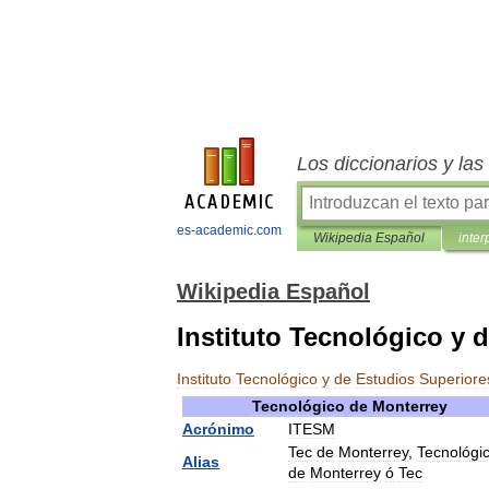
Los diccionarios y la
es-academic.com
Wikipedia Español
inter
Wikipedia Español
Instituto Tecnológico y 
Instituto
Tecnológico
y
de
Estudios
Superiore
Tecnológico
de
Monterrey
Acrónimo
ITESM
Tec
de
Monterrey
,
Tecnológi
Alias
de
Monterrey
ó
Tec