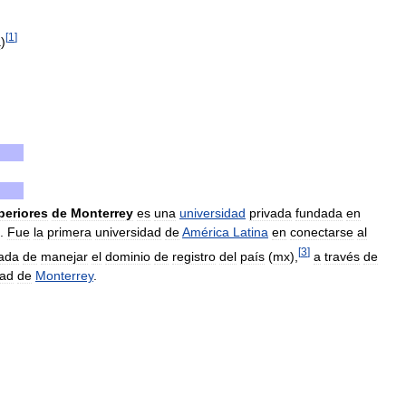
[
1
]
a
)
periores
de
Monterrey
es
una
universidad
privada
fundada
en
.
Fue
la
primera
universidad
de
América
Latina
en
conectarse
al
[
3
]
ada
de
manejar
el
dominio
de
registro
del
país
(
mx
),
a
través
de
dad
de
Monterrey
.