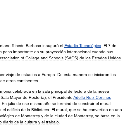
etano
Rincón
Barbosa
inauguró
el
Estadio
Tecnológico
.
El
7
de
n
paso
importante
en
su
proyección
internacional
cuando
sus
Association
of
College
and
Schools
(
SACS
)
de
los
Estados
Unidos
mer
viaje
de
estudios
a
Europa
.
De
esta
manera
se
iniciaron
los
de
otros
continentes
.
emonia
celebrada
en
la
sala
principal
de
lectura
de
la
nueva
Sala
Mayor
de
Rectoría
),
el
Presidente
Adolfo
Ruiz
Cortines
.
En
julio
de
ese
mismo
año
se
terminó
de
construir
el
mural
a
el
edificio
de
la
Biblioteca
.
El
mural
,
que
se
ha
convertido
en
uno
nológico
de
Monterrey
y
de
la
ciudad
de
Monterrey
,
se
basa
en
la
fo
diario
de
la
cultura
y
el
trabajo
.