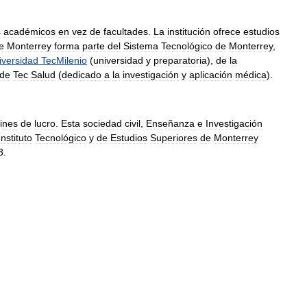
s
académicos
en
vez
de
facultades
.
La
institución
ofrece
estudios
e
Monterrey
forma
parte
del
Sistema
Tecnológico
de
Monterrey
,
iversidad
TecMilenio
(
universidad
y
preparatoria
),
de
la
de
Tec
Salud
(
dedicado
a
la
investigación
y
aplicación
médica
).
fines
de
lucro
.
Esta
sociedad
civil
,
Enseñanza
e
Investigación
Instituto
Tecnológico
y
de
Estudios
Superiores
de
Monterrey
3
.