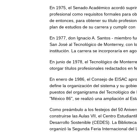
En
1975
,
el
Senado
Académico
acordó
supri
profesional
como
requisitos
formales
para
ob
de
entonces
,
para
obtener
su
título
profesion
plan
de
estudios
de
su
carrera
y
cumplir
con
En
1977
,
don
Ignacio
A
.
Santos
-
miembro
f
San
José
al
Tecnológico
de
Monterrey
,
con
l
institución
.
La
carrera
se
incorporaría
en
ago
En
junio
de
1978
,
el
Tecnológico
de
Monterr
otorgar
títulos
profesionales
redactados
en
f
En
enero
de
1986
,
el
Consejo
de
EISAC
apr
define
la
organización
del
sistema
y
su
gobie
puestos
del
organigrama
del
Tecnológico
de
"
México
86
",
se
realizó
una
ampliación
al
Est
Como
preámbulo
a
los
festejos
del
50
Aniver
construirse
las
Aulas
VII
,
el
Centro
Estudiantil
Desarrollo
Sostenible
(
CEDES
).
La
Biblioteca
organizó
la
Segunda
Feria
Internacional
del