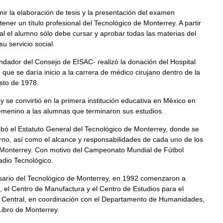
mir
la
elaboración
de
tesis
y
la
presentación
del
examen
tener
un
título
profesional
del
Tecnológico
de
Monterrey
.
A
partir
al
el
alumno
sólo
debe
cursar
y
aprobar
todas
las
materias
del
su
servicio
social
.
undador
del
Consejo
de
EISAC
-
realizó
la
donación
del
Hospital
o
que
se
daría
inicio
a
la
carrera
de
médico
cirujano
dentro
de
la
sto
de
1978
.
ey
se
convirtió
en
la
primera
institución
educativa
en
México
en
emenino
a
las
alumnas
que
terminaron
sus
estudios
.
obó
el
Estatuto
General
del
Tecnológico
de
Monterrey
,
donde
se
rno
,
así
como
el
alcance
y
responsabilidades
de
cada
uno
de
los
Monterrey
.
Con
motivo
del
Campeonato
Mundial
de
Fútbol
adio
Tecnológico
.
sario
del
Tecnológico
de
Monterrey
,
en
1992
comenzaron
a
,
el
Centro
de
Manufactura
y
el
Centro
de
Estudios
para
el
Central
,
en
coordinación
con
el
Departamento
de
Humanidades
,
Libro
de
Monterrey
.