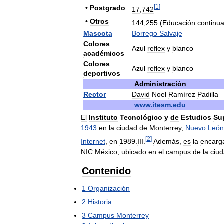
[
1
]
•
Postgrado
17
,
742
•
Otros
144
,
255
(
Educación
continu
Mascota
Borrego
Salvaje
Colores
Azul
reflex
y
blanco
académicos
Colores
Azul
reflex
y
blanco
deportivos
Administración
Rector
David
Noel
Ramírez
Padilla
www
.
itesm
.
edu
El
Instituto
Tecnológico
y
de
Estudios
Su
1943
en
la
ciudad
de
Monterrey
,
Nuevo
León
[
2
]
Internet
,
en
1989
.
III
.
Además
,
es
la
encarg
NIC
México
,
ubicado
en
el
campus
de
la
ciu
Contenido
1
Organización
2
Historia
3
Campus
Monterrey