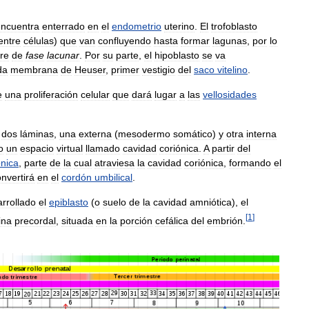
encuentra
enterrado
en
el
endometrio
uterino
.
El
trofoblasto
entre
células
)
que
van
confluyendo
hasta
formar
lagunas
,
por
lo
re
de
fase
lacunar
.
Por
su
parte
,
el
hipoblasto
se
va
da
membrana
de
Heuser
,
primer
vestigio
del
saco
vitelino
.
e
una
proliferación
celular
que
dará
lugar
a
las
vellosidades
dos
láminas
,
una
externa
(
mesodermo
somático
)
y
otra
interna
o
un
espacio
virtual
llamado
cavidad
coriónica
.
A
partir
del
ónica
,
parte
de
la
cual
atraviesa
la
cavidad
coriónica
,
formando
el
nvertirá
en
el
cordón
umbilical
.
rrollado
el
epiblasto
(
o
suelo
de
la
cavidad
amniótica
),
el
[
1
]
ina
precordal
,
situada
en
la
porción
cefálica
del
embrión
.