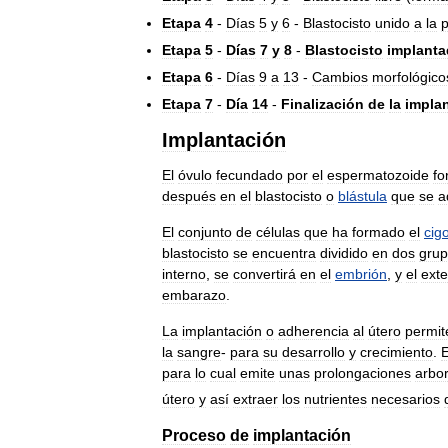
Etapa
4
-
Días
5
y
6
-
Blastocisto
unido
a
la
Etapa
5
-
Días
7
y
8
-
Blastocisto
implant
Etapa
6
-
Días
9
a
13
-
Cambios
morfológico
Etapa
7
-
Día
14
-
Finalización
de
la
impla
Implantación
El
óvulo
fecundado
por
el
espermatozoide
fo
después
en
el
blastocisto
o
blástula
que
se
a
El
conjunto
de
células
que
ha
formado
el
cig
blastocisto
se
encuentra
dividido
en
dos
gru
interno
,
se
convertirá
en
el
embrión
,
y
el
exte
embarazo
.
La
implantación
o
adherencia
al
útero
permit
la
sangre
-
para
su
desarrollo
y
crecimiento
.
E
para
lo
cual
emite
unas
prolongaciones
arbo
útero
y
así
extraer
los
nutrientes
necesarios
Proceso
de
implantación