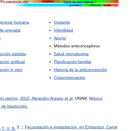
énesis
humana
Implante
llo
prenatal
Infertilidad
n
Aborto
Métodos
anticonceptivos
ucción
asistida
Salud
reproductiva
ación
artificial
Planificación
familiar
ación
in
vitro
Historia
de
la
anticoncepción
Criopreservación
to
uterino
,
2010
,
Alejandro
Aragón
et
al
,
UNAM
,
México
o
de
blastocisto
.
↑
Fecundación
e
implantación
,
en
Embarazo
,
Canal
e
,
T
.
V
.
N
.