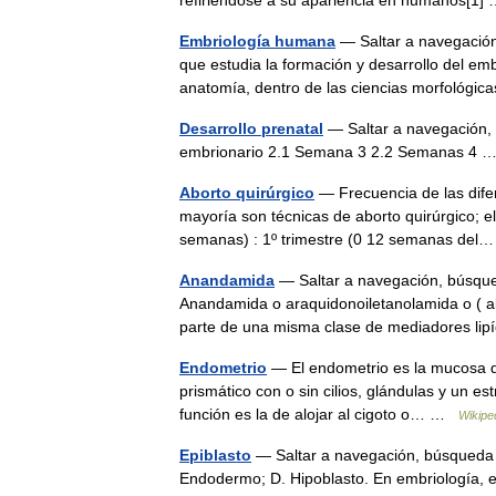
refiriéndose a su apariencia en humanos[1
Embriología humana
— Saltar a navegación
que estudia la formación y desarrollo del em
anatomía, dentro de las ciencias morfológ
Desarrollo prenatal
— Saltar a navegación, 
embrionario 2.1 Semana 3 2.2 Semanas 4
Aborto quirúrgico
— Frecuencia de las difer
mayoría son técnicas de aborto quirúrgico; 
semanas) : 1º trimestre (0 12 semanas de
Anandamida
— Saltar a navegación, búsque
Anandamida o araquidonoiletanolamida o ( 
parte de una misma clase de mediadores l
Endometrio
— El endometrio es la mucosa que
prismático con o sin cilios, glándulas y un es
función es la de alojar al cigoto o… …
Wikipe
Epiblasto
— Saltar a navegación, búsqueda Di
Endodermo; D. Hipoblasto. En embriología, el