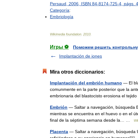
Persaud
,
2006
,
ISBN
84
-
8174
-
725
-
4
,
págs
.
Categoría
:
Embriología
Wikimedia
foundation
.
2010
.
Игры ⚽
Поможем решить контрольну
Implantación de iones
Mira otros diccionarios:
Implantación del embrión humano
— El bla
comunmente en la parte posterior que la anteri
embrionaria del blastocisto erosiona el tej
Embrión
— Saltar a navegación, búsqueda El 
mientras se encuentra en el huevo o en el út
final de la séptima semana desde la… …
Wi
Placenta
— Saltar a navegación, búsqueda Ubi