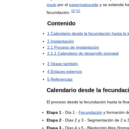
óvulo
por
el
espermatozoide
y
se
extiende
ha
[
2
]
[
1
]
fecundación
-.
Contenido
1
Calendario
desde
la
fecundación
hasta
la
2
Implantación
2
.
1
Proceso
de
implantación
2
.
1
.
1
Calendario
de
desarrollo
prenatal
3
Véase
también
4
Enlaces
externos
5
Referencias
Calendario
desde
la
fecundac
El
proceso
desde
la
fecundación
hasta
la
fin
Etapa
1
-
Día
1
-
Fecundación
y
formación
d
Etapa
2
-
Días
2
y
3
-
Segmentación
de
2
a
Etapa
3
-
Días
4
y
5
-
Blastocisto
libre
(
forma