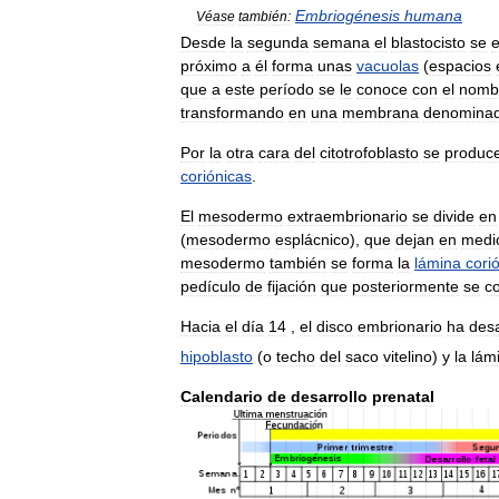
Embriogénesis
humana
Véase
también:
Desde
la
segunda
semana
el
blastocisto
se
próximo
a
él
forma
unas
vacuolas
(
espacios
que
a
este
período
se
le
conoce
con
el
nomb
transformando
en
una
membrana
denomina
Por
la
otra
cara
del
citotrofoblasto
se
produc
coriónicas
.
El
mesodermo
extraembrionario
se
divide
en
(
mesodermo
esplácnico
),
que
dejan
en
medi
mesodermo
también
se
forma
la
lámina
cori
pedículo
de
fijación
que
posteriormente
se
co
Hacia
el
día
14
,
el
disco
embrionario
ha
desa
hipoblasto
(
o
techo
del
saco
vitelino
)
y
la
lám
Calendario
de
desarrollo
prenatal