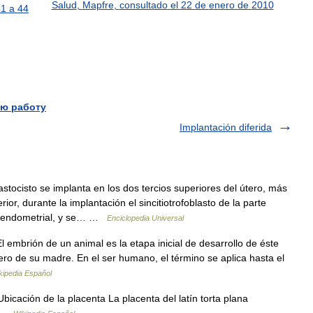
Salud
,
Mapfre
,
consultado
el
22
de
enero
de
2010
41
a
44
ю работу
Implantación diferida
stocisto se implanta en los dos tercios superiores del útero, más
or, durante la implantación el sincitiotrofoblasto de la parte
ido endometrial, y se… …
Enciclopedia Universal
embrión de un animal es la etapa inicial de desarrollo de éste
ero de su madre. En el ser humano, el término se aplica hasta el
kipedia Español
cación de la placenta La placenta del latín torta plana