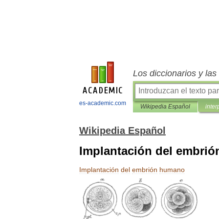
Los diccionarios y la
es-academic.com
Wikipedia Español
inter
Wikipedia Español
Implantación del embri
Implantación
del
embrión
humano