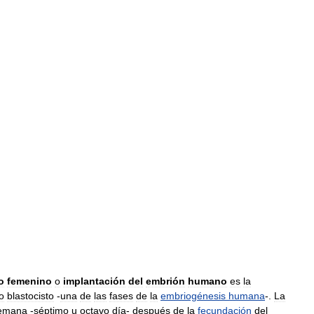
o
femenino
o
implantación
del
embrión
humano
es
la
o
blastocisto
-
una
de
las
fases
de
la
embriogénesis
humana
-.
La
emana
-
séptimo
u
octavo
día
-
después
de
la
fecundación
del