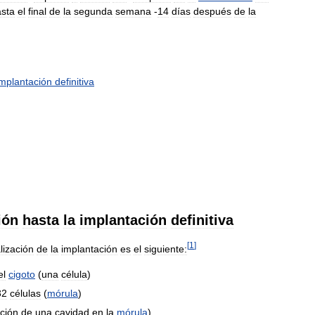
sta
el
final
de
la
segunda
semana
-
14
días
después
de
la
implantación
definitiva
ión
hasta
la
implantación
definitiva
[
1
]
alización
de
la
implantación
es
el
siguiente:
el
cigoto
(
una
célula
)
32
células
(
mórula
)
ción
de
una
cavidad
en
la
mórula
)