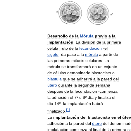
Desarrollo
de
la
Mórula
previo
a
la
implantación
.
La
división
de
la
primera
célula
fruto
de
la
fecundación
-
el
cigoto
-
da
paso
a
la
mórula
a
partir
de
las
primeras
mitosis
celulares
.
La
mórula
se
transformará
en
un
cojunto
de
células
demoninado
blastocisto
o
blástula
que
se
adherirá
a
la
pared
del
útero
durante
la
segunda
semana
después
de
la
fecundación
-
comienza
la
adhesión
el
7º
u
8º
día
y
finaliza
el
día
14º
-
la
implantación
habrá
[
1
]
finalizado
.
La
implantación
del
blastocisto
en
el
úter
adhesión
a
la
pared
del
útero
del
denominad
implatación
comienza
al
final
de
la
primera
s