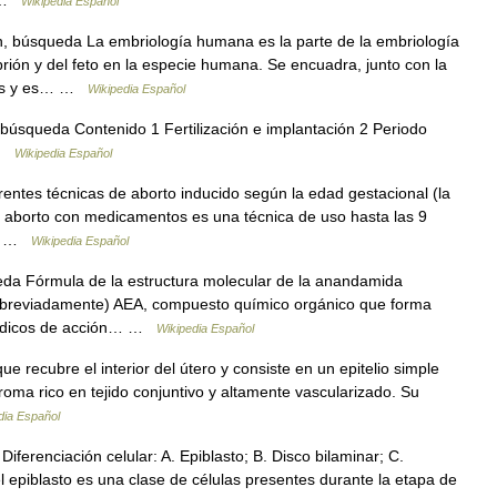
] …
Wikipedia Español
, búsqueda La embriología humana es la parte de la embriología
brión y del feto en la especie humana. Se encuadra, junto con la
icas y es… …
Wikipedia Español
búsqueda Contenido 1 Fertilización e implantación 2 Periodo
 …
Wikipedia Español
entes técnicas de aborto inducido según la edad gestacional (la
el aborto con medicamentos es una técnica de uso hasta las 9
l… …
Wikipedia Español
da Fórmula de la estructura molecular de la anandamida
abreviadamente) AEA, compuesto químico orgánico que forma
ipídicos de acción… …
Wikipedia Español
 recubre el interior del útero y consiste en un epitelio simple
troma rico en tejido conjuntivo y altamente vascularizado. Su
dia Español
ferenciación celular: A. Epiblasto; B. Disco bilaminar; C.
 epiblasto es una clase de células presentes durante la etapa de