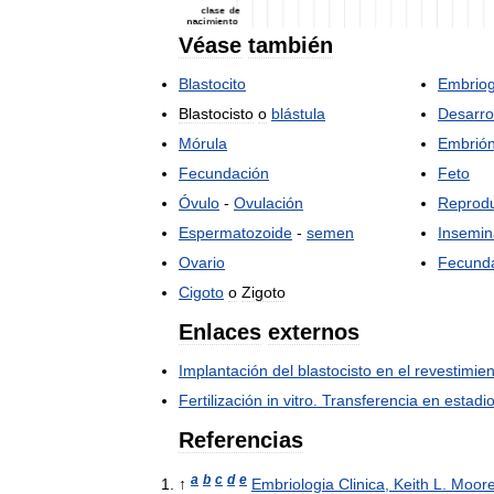
Véase
también
Blastocito
Embriog
Blastocisto
o
blástula
Desarro
Mórula
Embrió
Fecundación
Feto
Óvulo
-
Ovulación
Reprod
Espermatozoide
-
semen
Insemin
Ovario
Fecund
Cigoto
o
Zigoto
Enlaces
externos
Implantación
del
blastocisto
en
el
revestimien
Fertilización
in
vitro
.
Transferencia
en
estadi
Referencias
a
b
c
d
e
↑
Embriologia
Clinica
,
Keith
L
.
Moor