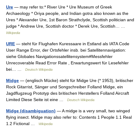
Ure
— may refer to:* River Ure * Ure Museum of Greek
Archaeology * Oriya people, and Indian gotra also known as the
Ures * Alexander Ure, 1st Baron Strathclyde, Scottish politician and
judge * Andrew Ure, Scottish doctor * Derek Ure, Scottish… …
Wikipedia
URE
— steht für Flughafen Kuressaare in Estland als IATA Code
User Range Error, der Ortsfehler insb. bei Satellitennavigation:
siehe Globales Navigationssatellitensystem#Messfehler
Unrecoverable Read Error Rate , Erwartungswert für Lesefehler
bei… …
Deutsch Wikipedia
Midge
— (englisch Mücke) steht für Midge Ure (* 1953), britischer
Rock Gitarrist, Sänger und Songschreiber Folland Midge, ein
Jagdflugzeug Prototyp des britischen Herstellers Folland Aircraft
Limited Diese Seite ist eine …
Deutsch Wikipedia
Midge (disambiguation)
— A midge is a very small, two winged
flying insect. Midge may also refer to: Contents 1 People 1.1 Real
1.2 Fictional …
Wikipedia