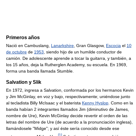
Primeros años
Nació en Cambuslang,
Lanarkshire
, Gran Glasgow,
Escocia
el
10
de octubre
de
1953
, siendo hijo de un humilde conductor de
camión. De adolescente aprende a tocar la guitarra, y también, a
los 15 años, deja la Rutherglen Academy, su escuela. En 1969,
forma una banda llamada Stumble.
Salvation y Slik
En 1972, ingresa a Salvation, conformada por los hermanos Kevin
y Jim McGinlay, en voz y bajo, respectivamente; uniéndose junto
al tecladista Billy McIsaac y el baterista
Kenny Hyslop
. Como en la
banda habían 2 integrantes llamados Jim (diminutivo de James,
nombre de Ure), Kevin McGinlay decide revertir el orden de las
letras del nombre de Ure (de acuerdo a la pronunciación inglesa),
llamándosele "Midge"; y así éste sería conocido desde ese
[
1
]