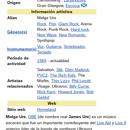
Cambuslang ,
Lanarkshire
,
Origen
Gran Glasgow,
Escocia
Información artística
Alias
Midge Ure
Rock
,
Pop
,
Glam Rock
, Arena
Rock, Punk Rock,
Hard rock
,
Género(s)
New Wave
,
New Romantic
,
Synthpop
Voz
,
Guitarra
,
Sintetizador
,
Instrumento(s)
Teclado
Período de
1969
- actualidad
actividad
Salvation,
Slik
,
Glen Matlock
,
PVC2
,
The Rich Kids
, The
Artistas
Misfits,
Thin Lizzy
,
Phil Lynott
,
relacionados
Visage, Ultravox,
Billy Currie
,
Mick Karn
,
Howard Jones
,
Bob
Geldof
Web
Sitio web
Homeland
Midge Ure
,
OBE
(de nombre real
James Ure
) es un músico
escocés que fue un importante contribuyente del
Live Aid
y
Live 8
anterior líder de la banda de synthpop Ultravox.