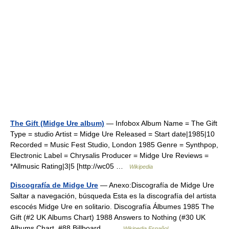
The Gift (Midge Ure album)
— Infobox Album Name = The Gift
Type = studio Artist = Midge Ure Released = Start date|1985|10
Recorded = Music Fest Studio, London 1985 Genre = Synthpop,
Electronic Label = Chrysalis Producer = Midge Ure Reviews =
*Allmusic Rating|3|5 [http://wc05 …
Wikipedia
Discografía de Midge Ure
— Anexo:Discografía de Midge Ure
Saltar a navegación, búsqueda Esta es la discografía del artista
escocés Midge Ure en solitario. Discografía Álbumes 1985 The
Gift (#2 UK Albums Chart) 1988 Answers to Nothing (#30 UK
Albums Chart, #88 Billboard… …
Wikipedia Español