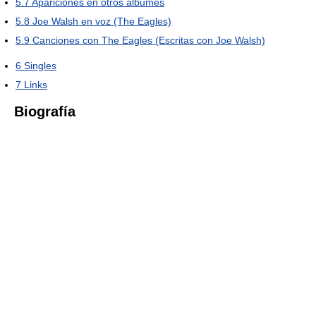
5.7
Apariciones en otros álbumes
5.8
Joe Walsh en voz (The Eagles)
5.9
Canciones con The Eagles (Escritas con Joe Walsh)
6
Singles
7
Links
Biografía