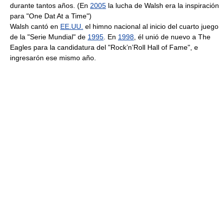
durante tantos años. (En
2005
la lucha de Walsh era la inspiración
para "One Dat At a Time")
Walsh cantó en
EE.UU.
el himno nacional al inicio del cuarto juego
de la "Serie Mundial" de
1995
. En
1998
, él unió de nuevo a The
Eagles para la candidatura del "Rock’n’Roll Hall of Fame", e
ingresarón ese mismo año.