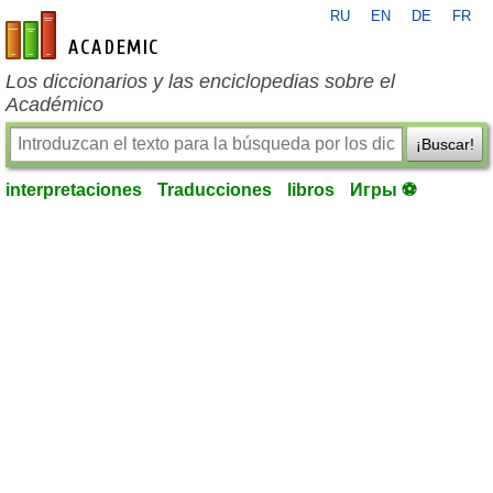
RU
EN
DE
FR
es-academic.com
Los diccionarios y las enciclopedias sobre el
Académico
¡Buscar!
interpretaciones
Traducciones
libros
Игры ⚽