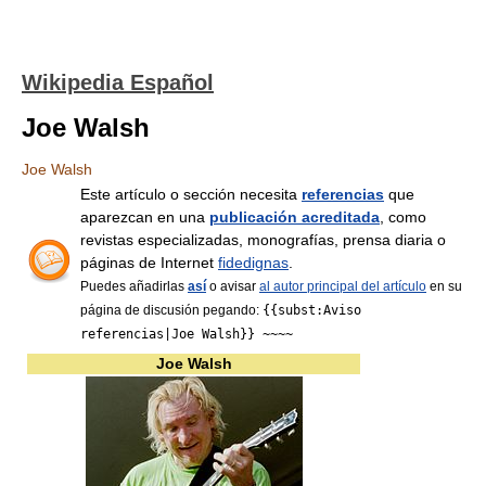
Wikipedia Español
Joe Walsh
Joe Walsh
Este artículo o sección necesita
referencias
que
aparezcan en una
publicación acreditada
, como
revistas especializadas, monografías, prensa diaria o
páginas de Internet
fidedignas
.
Puedes añadirlas
así
o avisar
al autor principal del artículo
en su
página de discusión pegando:
{{subst:Aviso
referencias|Joe Walsh}} ~~~~
Joe Walsh