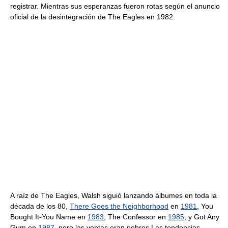
registrar. Mientras sus esperanzas fueron rotas según el anuncio
oficial de la desintegración de The Eagles en 1982.
A raíz de The Eagles, Walsh siguió lanzando álbumes en toda la
década de los 80,
There Goes the Neighborhood
en
1981
, You
Bought It-You Name en
1983
, The Confessor en
1985
, y Got Any
Gum en
1987
, pero las ventas eran pobres.Las tendencias