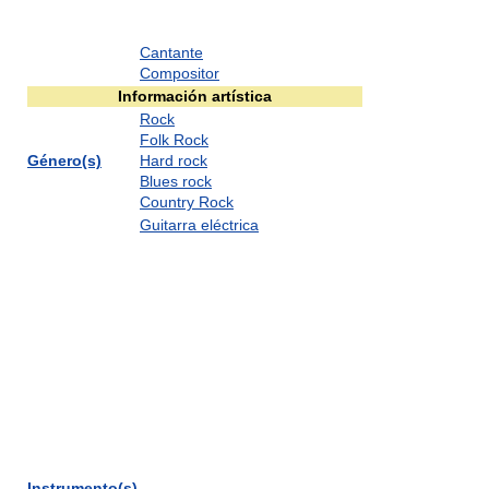
Cantante
Compositor
Información artística
Rock
Folk Rock
Género(s)
Hard rock
Blues rock
Country Rock
Guitarra eléctrica
Instrumento(s)