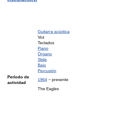
Guitarra acústica
Voz
Teclados
Piano
Órgano
Slide
Bajo
Percusión
Período de
1964
− presente
actividad
The Eagles