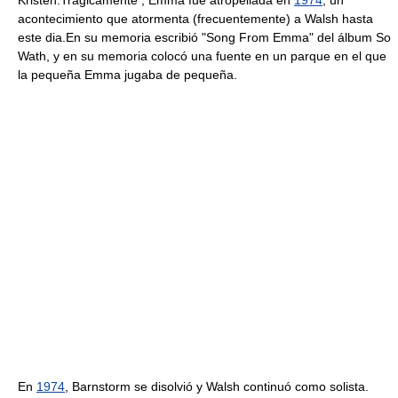
Kristen.Trágicamente , Emma fue atropellada en
1974
, un
acontecimiento que atormenta (frecuentemente) a Walsh hasta
este dia.En su memoria escribió "Song From Emma" del álbum So
Wath, y en su memoria colocó una fuente en un parque en el que
la pequeña Emma jugaba de pequeña.
En
1974
, Barnstorm se disolvió y Walsh continuó como solista.