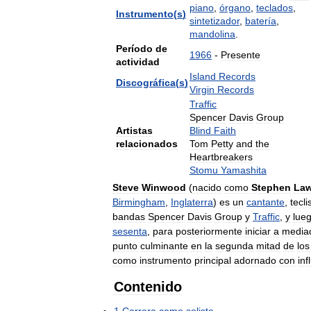
piano
,
órgano
,
teclados
,
Instrumento
(
s
)
sintetizador
,
batería
,
mandolina
.
Período
de
1966
-
Presente
actividad
Island
Records
Discográfica
(
s
)
Virgin
Records
Traffic
Spencer
Davis
Group
Artistas
Blind
Faith
relacionados
Tom
Petty
and
the
Heartbreakers
Stomu
Yamashita
Steve
Winwood
(
nacido
como
Stephen
Law
Birmingham
,
Inglaterra
)
es
un
cantante
,
tecli
bandas
Spencer
Davis
Group
y
Traffic
,
y
lue
sesenta
,
para
posteriormente
iniciar
a
media
punto
culminante
en
la
segunda
mitad
de
los
como
instrumento
principal
adornado
con
inf
Contenido