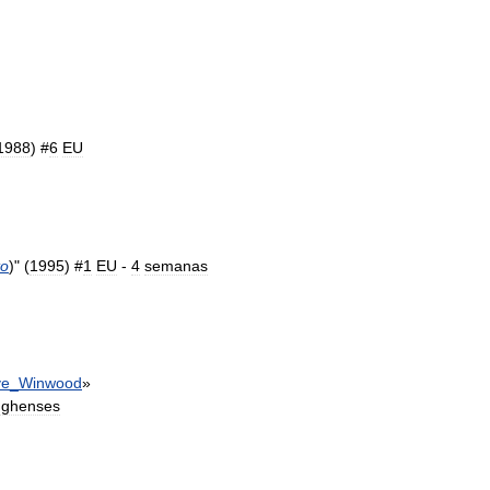
1988
) #
6
EU
to
)" (
1995
) #
1
EU
-
4
semanas
ve
_
Winwood
»
nghenses