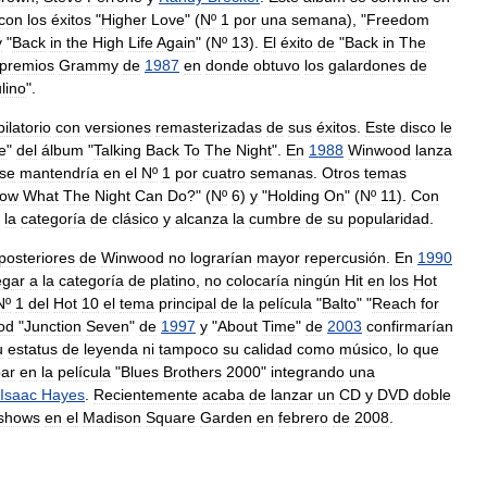
con
los
éxitos
"
Higher
Love
" (
Nº
1
por
una
semana
), "
Freedom
y
"
Back
in
the
High
Life
Again
" (
Nº
13
).
El
éxito
de
"
Back
in
The
premios
Grammy
de
1987
en
donde
obtuvo
los
galardones
de
lino
".
ilatorio
con
versiones
remasterizadas
de
sus
éxitos
.
Este
disco
le
e
"
del
álbum
"
Talking
Back
To
The
Night
".
En
1988
Winwood
lanza
se
mantendría
en
el
Nº
1
por
cuatro
semanas
.
Otros
temas
ow
What
The
Night
Can
Do
?" (
Nº
6
)
y
"
Holding
On
" (
Nº
11
).
Con
la
categoría
de
clásico
y
alcanza
la
cumbre
de
su
popularidad
.
posteriores
de
Winwood
no
lograrían
mayor
repercusión
.
En
1990
egar
a
la
categoría
de
platino
,
no
colocaría
ningún
Hit
en
los
Hot
Nº
1
del
Hot
10
el
tema
principal
de
la
película
"
Balto
" "
Reach
for
od
"
Junction
Seven
"
de
1997
y
"
About
Time
"
de
2003
confirmarían
u
estatus
de
leyenda
ni
tampoco
su
calidad
como
músico
,
lo
que
par
en
la
película
"
Blues
Brothers
2000
"
integrando
una
Isaac
Hayes
.
Recientemente
acaba
de
lanzar
un
CD
y
DVD
doble
shows
en
el
Madison
Square
Garden
en
febrero
de
2008
.