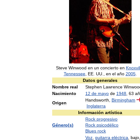
Steve
Winwood
en
un
concierto
en
Knoxvil
Tennessee
,
EE
.
UU
.,
en
el
año
2005
.
Datos
generales
Nombre
real
Stephen
Lawrence
Winwoo
Nacimiento
12
de
mayo
de
1948
,
63
añ
Handsworth
,
Birmingham
Origen
Inglaterra
Información
artística
Rock
progresivo
Género
(
s
)
Rock
psicodélico
Blues
rock
Voz
,
guitarra
eléctrica
,
bajo