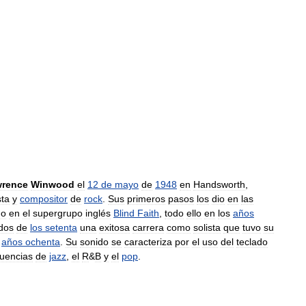
rence
Winwood
el
12
de
mayo
de
1948
en
Handsworth
,
sta
y
compositor
de
rock
.
Sus
primeros
pasos
los
dio
en
las
go
en
el
supergrupo
inglés
Blind
Faith
,
todo
ello
en
los
años
dos
de
los
setenta
una
exitosa
carrera
como
solista
que
tuvo
su
años
ochenta
.
Su
sonido
se
caracteriza
por
el
uso
del
teclado
luencias
de
jazz
,
el
R
&
B
y
el
pop
.