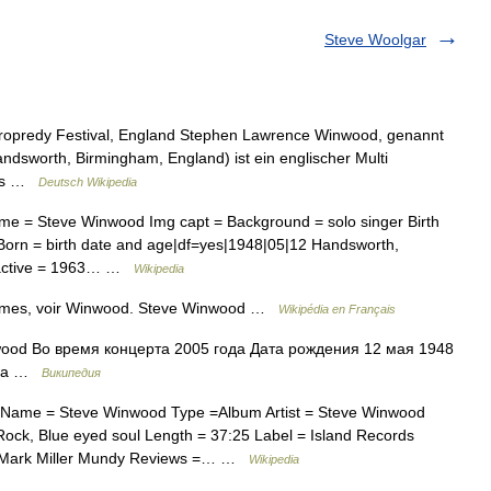
Steve Woolgar
opredy Festival, England Stephen Lawrence Winwood, genannt
ndsworth, Birmingham, England) ist ein englischer Multi
hnis …
Deutsch Wikipedia
ame = Steve Winwood Img capt = Background = solo singer Birth
orn = birth date and age|df=yes|1948|05|12 Handsworth,
s active = 1963… …
Wikipedia
nymes, voir Winwood. Steve Winwood …
Wikipédia en Français
ood Во время концерта 2005 года Дата рождения 12 мая 1948
ана …
Википедия
 Name = Steve Winwood Type =Album Artist = Steve Winwood
ck, Blue eyed soul Length = 37:25 Label = Island Records
l, Mark Miller Mundy Reviews =… …
Wikipedia