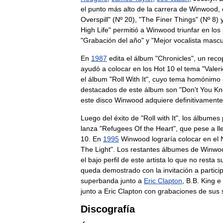
el
punto
más
alto
de
la
carrera
de
Winwood
,
Overspill
" (
Nº
20
), "
The
Finer
Things
" (
Nº
8
)
High
Life
"
permitió
a
Winwood
triunfar
en
los
"
Grabación
del
año
"
y
"
Mejor
vocalista
mascu
En
1987
edita
el
álbum
"
Chronicles
",
un
recop
ayudó
a
colocar
en
los
Hot
10
el
tema
"
Valeri
el
álbum
"
Roll
With
It
",
cuyo
tema
homónimo
destacados
de
este
álbum
son
"
Don
'
t
You
Kn
este
disco
Winwood
adquiere
definitivamente
Luego
del
éxito
de
"
Roll
with
It
",
los
álbumes
lanza
"
Refugees
Of
the
Heart
",
que
pese
a
ll
10
.
En
1995
Winwood
lograría
colocar
en
el
The
Light
".
Los
restantes
álbumes
de
Winwo
el
bajo
perfil
de
este
artista
lo
que
no
resta
s
queda
demostrado
con
la
invitación
a
partici
superbanda
junto
a
Eric
Clapton
,
B
.
B
.
King
e
junto
a
Eric
Clapton
con
grabaciones
de
sus
Discografía