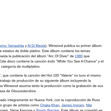
tomu
Yamashita
y
Al
Di
Meola
),
Winwood
publica
su
primer
álbum
e
estatus
de
doble
platino
.
Este
álbum
contiene
los
temas
hasta
la
publicación
del
álbum
"
Arc
Of
Diver
"
de
1980
que
Este
disco
contiene
la
canción
éxito
"
While
You
See
A
Chance
"
y
el
categoría
de
multiplatino
.
",
que
contiene
la
canción
del
Hot
100
"
Valerie
"
no
tuvo
el
mismo
trabajo
de
producción
de
su
siguiente
álbum
incluyendo
la
ha
Winwood
asumía
tanto
la
producción
como
la
grabación
de
sus
asa
de
Gloucestershire
.
bado
íntegramente
en
Nueva
York
,
con
la
coproducción
de
Russ
to
grupo
de
artistas
como
Chaka
Khan
,
James
Ingram
,
Nile
rown
,
Steve
Ferrone
y
Randy
Brecker
.
Este
álbum
se
convirtió
en