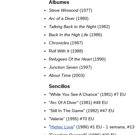
Álbumes
Steve
Winwood
(
1977
)
Arc
of
a
Diver
(
1980
)
Talking
Back
to
the
Night
(
1982
)
Back
In
the
High
Life
(
1986
)
Chronicles
(
1987
)
Roll
With
It
(
1988
)
Refugees
Of
the
Heart
(
1990
)
Junction
Seven
(
1997
)
About
Time
(
2003
)
Sencillos
"
While
You
See
A
Chance
" (
1981
) #
7
EU
"
Arc
Of
A
Diver
" (
1981
) #
48
EU
"
Still
In
The
Game
" (
1982
) #
47
EU
"
Valerie
" (
1995
) #
70
EU
"
Higher
Love
" (
1986
) #
1
EU
-
1
semana
, #
13