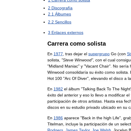
1
Carrera
como
solista
2
Discografía
2
.
1
Álbumes
2
.
2
Sencillos
3
Enlaces
externos
Carrera
como
solista
En
1977
,
tras
dejar
el
supergrupo
Go
(
con
S
solista
,
"
Steve
Winwood
"
,
con
el
cual
consigu
"
Midland
Maniac
"
y
"
Vacant
Chair
".
No
sería
Winwood
consolidaría
su
éxito
como
solista
.
Hot
100
"
Arc
Of
Diver
",
elevando
el
disco
a
la
En
1982
el
álbum
"
Talking
Back
To
The
Night
éxito
del
anterior
y
eso
lo
llevo
a
modificar
el
participación
de
otros
artistas
.
Hasta
esa
fec
discos
en
su
estudio
privado
ubicado
en
su
c
En
1986
aparece
"
Back
in
the
high
Life
",
gra
Titelman
,
incluye
la
participación
de
un
selec
Rodgers
,
James
Taylor
,
Joe
Walsh
,
Jocelyn
B