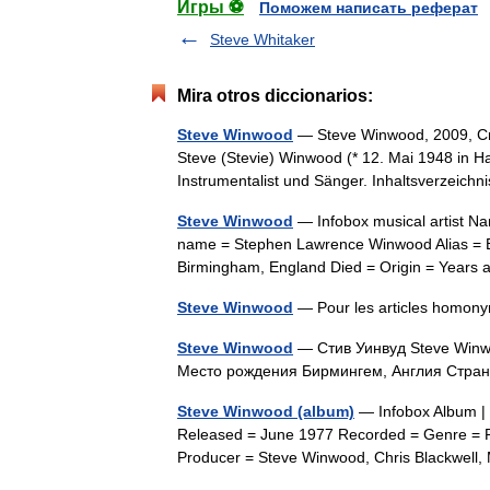
Игры ⚽
Поможем написать реферат
Steve Whitaker
Mira otros diccionarios:
Steve Winwood
— Steve Winwood, 2009, Cr
Steve (Stevie) Winwood (* 12. Mai 1948 in Ha
Instrumentalist und Sänger. Inhaltsverzeic
Steve Winwood
— Infobox musical artist N
name = Stephen Lawrence Winwood Alias = B
Birmingham, England Died = Origin = Year
Steve Winwood
— Pour les articles homo
Steve Winwood
— Стив Уинвуд Steve Winw
Место рождения Бирмингем, Англия Стр
Steve Winwood (album)
— Infobox Album |
Released = June 1977 Recorded = Genre = Ro
Producer = Steve Winwood, Chris Blackwel