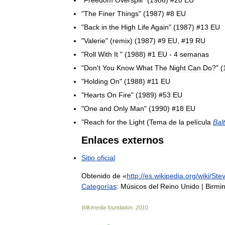
"
Freedom
Overspill
" (
1986
) #
20
EU
"
The
Finer
Things
" (
1987
) #
8
EU
"
Back
in
the
High
Life
Again
" (
1987
) #
13
EU
"
Valerie
" (
remix
) (
1987
) #
9
EU
, #
19
RU
"
Roll
With
It
" (
1988
) #
1
EU
-
4
semanas
"
Don
'
t
You
Know
What
The
Night
Can
Do
?" (
"
Holding
On
" (
1988
) #
11
EU
"
Hearts
On
Fire
" (
1989
) #
53
EU
"
One
and
Only
Man
" (
1990
) #
18
EU
"
Reach
for
the
Light
(
Tema
de
la
película
Bal
Enlaces
externos
Sitio
oficial
Obtenido
de
«
http:
//
es
.
wikipedia
.
org
/
wiki
/
Ste
Categorías
:
Músicos
del
Reino
Unido
|
Birmi
Wikimedia
foundation
.
2010
.