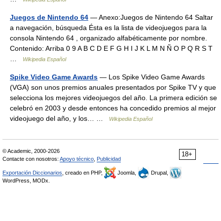
Juegos de Nintendo 64
— Anexo:Juegos de Nintendo 64 Saltar
a navegación, búsqueda Ésta es la lista de videojuegos para la
consola Nintendo 64 , organizado alfabéticamente por nombre.
Contenido: Arriba 0 9 A B C D E F G H I J K L M N Ñ O P Q R S T
…
Wikipedia Español
Spike Video Game Awards
— Los Spike Video Game Awards
(VGA) son unos premios anuales presentados por Spike TV y que
selecciona los mejores videojuegos del año. La primera edición se
celebró en 2003 y desde entonces ha concedido premios al mejor
videojuego del año, y los… …
Wikipedia Español
© Academic, 2000-2026
18+
Contacte con nosotros:
Apoyo técnico
,
Publicidad
Exportación Diccionarios
, creado en PHP,
Joomla,
Drupal,
WordPress, MODx.