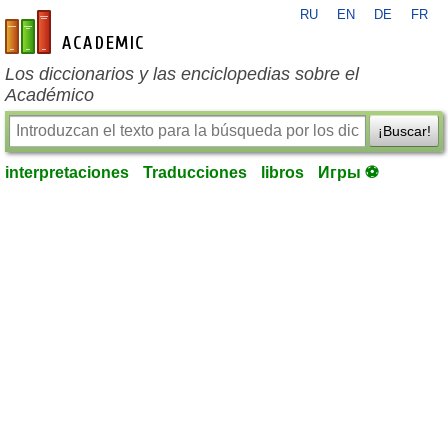
RU
EN
DE
FR
es-academic.com
Los diccionarios y las enciclopedias sobre el
Académico
¡Buscar!
interpretaciones
Traducciones
libros
Игры ⚽