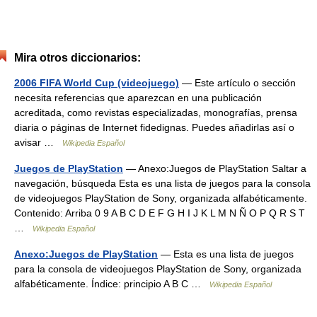
Mira otros diccionarios:
2006 FIFA World Cup (videojuego)
— Este artículo o sección
necesita referencias que aparezcan en una publicación
acreditada, como revistas especializadas, monografías, prensa
diaria o páginas de Internet fidedignas. Puedes añadirlas así o
avisar …
Wikipedia Español
Juegos de PlayStation
— Anexo:Juegos de PlayStation Saltar a
navegación, búsqueda Esta es una lista de juegos para la consola
de videojuegos PlayStation de Sony, organizada alfabéticamente.
Contenido: Arriba 0 9 A B C D E F G H I J K L M N Ñ O P Q R S T
…
Wikipedia Español
Anexo:Juegos de PlayStation
— Esta es una lista de juegos
para la consola de videojuegos PlayStation de Sony, organizada
alfabéticamente. Índice: principio A B C …
Wikipedia Español