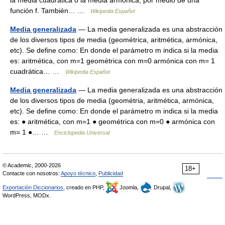
función f. También… …
Wikipedia Español
Media generalizada
— La media generalizada es una abstracción
de los diversos tipos de media (geométrica, aritmética, armónica,
etc). Se define como: En donde el parámetro m indica si la media
es: aritmética, con m=1 geométrica con m=0 armónica con m= 1
cuadrática… …
Wikipedia Español
Media generalizada
— La media generalizada es una abstracción
de los diversos tipos de media (geométria, aritmética, armónica,
etc). Se define como: En donde el parámetro m indica si la media
es: ● aritmética, con m=1 ● geométrica con m=0 ● armónica con
m= 1 ●… …
Enciclopedia Universal
© Academic, 2000-2026
18+
Contacte con nosotros:
Apoyo técnico
,
Publicidad
Exportación Diccionarios
, creado en PHP,
Joomla,
Drupal,
WordPress, MODx.