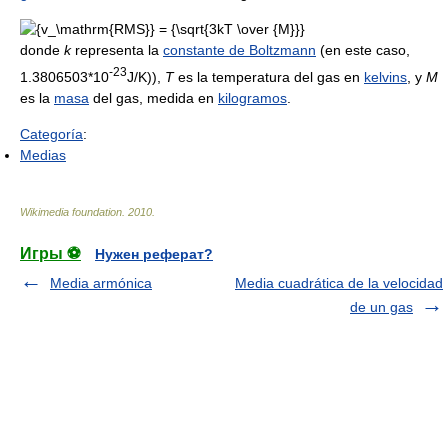
donde
k
representa la
constante de Boltzmann
(en este caso,
-23
1.3806503*10
J/K)),
T
es la temperatura del gas en
kelvins
, y
M
es la
masa
del gas, medida en
kilogramos
.
Categoría
:
Medias
Wikimedia foundation
.
2010
.
Игры ⚽
Нужен реферат?
Media armónica
Media cuadrática de la velocidad
de un gas