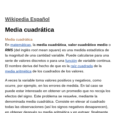
Wikipedia Español
Media cuadrática
Media cuadrática
En
matemáticas
, la
media cuadrática
,
valor cuadrático medio
o
RMS
(del inglés
root mean square
) es una medida estadística de
la magnitud de una cantidad variable. Puede calcularse para una
serie de valores discretos o para una
función
de variable continua.
El nombre deriva del hecho de que es la
raíz cuadrada
de la
media aritmética
de los cuadrados de los valores.
A veces la variable toma valores positivos y negativos, como
ocurre, por ejemplo, en los errores de medida. En tal caso se
puede estar interesado en obtener un promedio que no recoja los
efectos del signo. Este problema se resuelve, mediante la
denominada media cuadrática. Consiste en elevar al cuadrado
todas las observaciones (así los signos negativos desaparecen),
en obtener después su media aritmética y en extraer, finalmente,