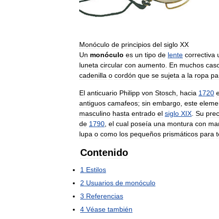
Monóculo
de
principios
del
siglo
XX
Un
monóculo
es
un
tipo
de
lente
correctiva
luneta
circular
con
aumento
.
En
muchos
cas
cadenilla
o
cordón
que
se
sujeta
a
la
ropa
pa
El
anticuario
Philipp
von
Stosch
,
hacia
1720
antiguos
camafeos
;
sin
embargo
,
este
eleme
masculino
hasta
entrado
el
siglo
XIX
.
Su
pre
de
1790
,
el
cual
poseía
una
montura
con
ma
lupa
o
como
los
pequeños
prismáticos
para
Contenido
1
Estilos
2
Usuarios
de
monóculo
3
Referencias
4
Véase
también