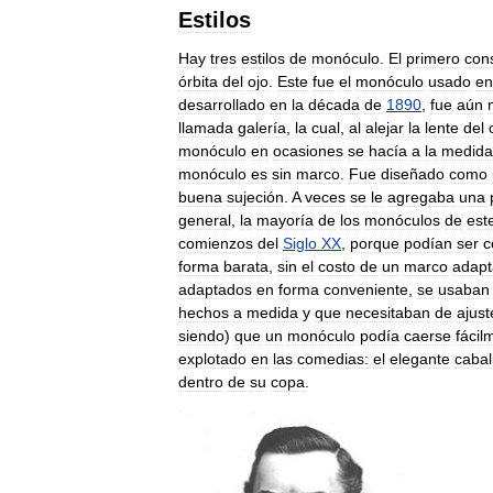
Estilos
Hay
tres
estilos
de
monóculo
.
El
primero
cons
órbita
del
ojo
.
Este
fue
el
monóculo
usado
en
desarrollado
en
la
década
de
1890
,
fue
aún
llamada
galería
,
la
cual
,
al
alejar
la
lente
del
monóculo
en
ocasiones
se
hacía
a
la
medida
monóculo
es
sin
marco
.
Fue
diseñado
como
buena
sujeción
.
A
veces
se
le
agregaba
una
general
,
la
mayoría
de
los
monóculos
de
est
comienzos
del
Siglo
XX
,
porque
podían
ser
c
forma
barata
,
sin
el
costo
de
un
marco
adap
adaptados
en
forma
conveniente
,
se
usaban
hechos
a
medida
y
que
necesitaban
de
ajust
siendo
)
que
un
monóculo
podía
caerse
fácil
explotado
en
las
comedias:
el
elegante
cabal
dentro
de
su
copa
.