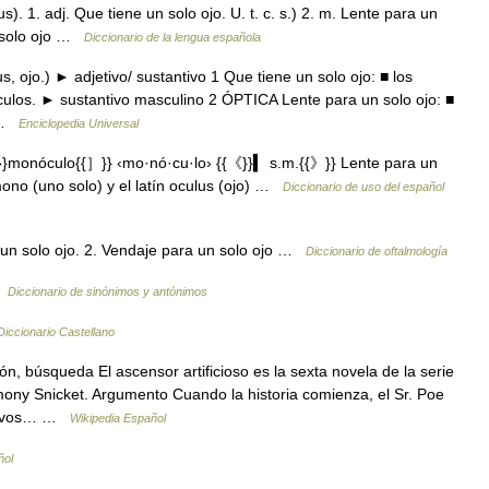
. 1. adj. Que tiene un solo ojo. U. t. c. s.) 2. m. Lente para un
n solo ojo …
Diccionario de la lengua española
, ojo.) ► adjetivo/ sustantivo 1 Que tiene un solo ojo: ■ los
culos. ► sustantivo masculino 2 ÓPTICA Lente para un solo ojo: ■
… …
Enciclopedia Universal
monóculo{{］}} ‹mo·nó·cu·lo› {{《}}▍ s.m.{{》}} Lente para un
no (uno solo) y el latín oculus (ojo) …
Diccionario de uso del español
un solo ojo. 2. Vendaje para un solo ojo …
Diccionario de oftalmología
…
Diccionario de sinónimos y antónimos
Diccionario Castellano
n, búsqueda El ascensor artificioso es la sexta novela de la serie
mony Snicket. Argumento Cuando la historia comienza, el Sr. Poe
 nuevos… …
Wikipedia Español
ñol