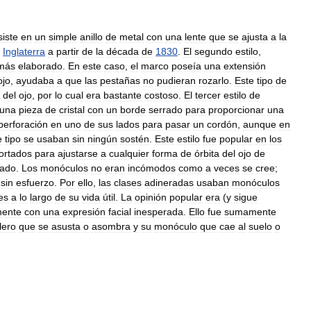
iste
en
un
simple
anillo
de
metal
con
una
lente
que
se
ajusta
a
la
Inglaterra
a
partir
de
la
década
de
1830
.
El
segundo
estilo
,
más
elaborado
.
En
este
caso
,
el
marco
poseía
una
extensión
ojo
,
ayudaba
a
que
las
pestañas
no
pudieran
rozarlo
.
Este
tipo
de
del
ojo
,
por
lo
cual
era
bastante
costoso
.
El
tercer
estilo
de
una
pieza
de
cristal
con
un
borde
serrado
para
proporcionar
una
perforación
en
uno
de
sus
lados
para
pasar
un
cordón
,
aunque
en
e
tipo
se
usaban
sin
ningún
sostén
.
Este
estilo
fue
popular
en
los
ortados
para
ajustarse
a
cualquier
forma
de
órbita
del
ojo
de
tado
.
Los
monóculos
no
eran
incómodos
como
a
veces
se
cree
;
sin
esfuerzo
.
Por
ello
,
las
clases
adineradas
usaban
monóculos
es
a
lo
largo
de
su
vida
útil
.
La
opinión
popular
era
(
y
sigue
mente
con
una
expresión
facial
inesperada
.
Ello
fue
sumamente
lero
que
se
asusta
o
asombra
y
su
monóculo
que
cae
al
suelo
o