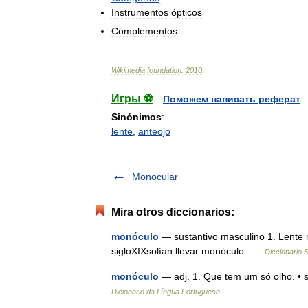
Instrumentos
ópticos
Complementos
Wikimedia
foundation
.
2010
.
Игры ⚽
Поможем написать реферат
Sinónimos
:
lente
,
anteojo
Monocular
Mira otros diccionarios:
monóculo
— sustantivo masculino 1. Lente r
sigloXIXsolían llevar monóculo …
Diccionario 
monóculo
— adj. 1. Que tem um só olho. • 
Dicionário da Língua Portuguesa