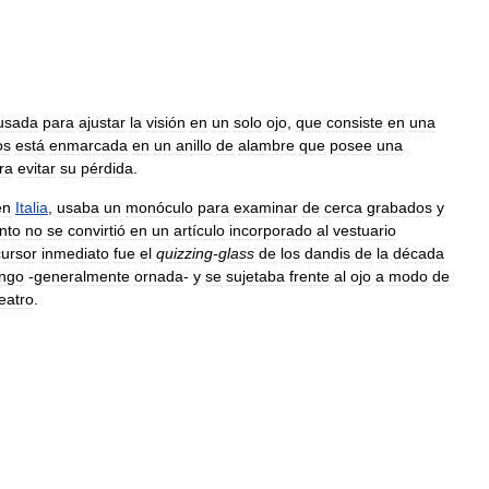
usada
para
ajustar
la
visión
en
un
solo
ojo
,
que
consiste
en
una
os
está
enmarcada
en
un
anillo
de
alambre
que
posee
una
ra
evitar
su
pérdida
.
en
Italia
,
usaba
un
monóculo
para
examinar
de
cerca
grabados
y
nto
no
se
convirtió
en
un
artículo
incorporado
al
vestuario
cursor
inmediato
fue
el
quizzing
-
glass
de
los
dandis
de
la
década
ngo
-
generalmente
ornada
-
y
se
sujetaba
frente
al
ojo
a
modo
de
teatro
.