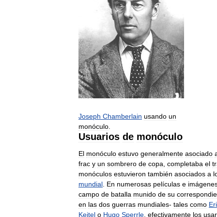
Joseph
Chamberlain
usando
un
monóculo
.
Usuarios
de
monóculo
El
monóculo
estuvo
generalmente
asociado
frac
y
un
sombrero
de
copa
,
completaba
el
t
monóculos
estuvieron
también
asociados
a
l
mundial
.
En
numerosas
películas
e
imágene
campo
de
batalla
munido
de
su
correspondie
en
las
dos
guerras
mundiales
-
tales
como
Er
Keitel
o
Hugo
Sperrle
,
efectivamente
los
usa