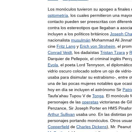
Los
monóculos
tuvieron
su
apogeo
a
finales
optometría
,
los
cuales
permitieron
una
mayo
contacto
pueden
ser
preescritas
con
diferent
contra
los
estereotipos
que
llegaban
a
asoci
incluyen
a
los
políticos
británicos
Joseph
Cha
nacionalista
musulmán
Mohammad
Ali
Jinna
cine
Fritz
Lang
y
Erich
von
Stroheim
,
el
prom
Conrad
Veidt
,
los
dadaístas
Tristan
Tzara
y
R
Darquier
de
Pellepoix
,
el
criminal
inglés
Perc
Evola
,
el
poeta
Lord
Tennyson
,
el
diplomátic
vidrio
oscuro
colocado
sobre
un
ojo
de
vidrio
usaba
para
disimular
su
estrabismo
-,
entre
o
una
de
las
pocas
mujeres
notables
que
ocas
hoy
en
día
se
incluyen
el
astrónomo
Sir
Patri
Taufa
'
ahau
Tupou
V
de
Tonga
.
El
monóculo
personajes
de
las
operetas
victorianas
de
Gil
Penzance
,
Sir
Joseph
Porter
en
HMS
Pinafo
Arthur
Sullivan
usaba
uno
.
En
las
distintas
pr
personajes
portando
monóculos
.
Otros
usuar
Copperfield
de
Charles
Dickens
),
Mr
.
Peanut