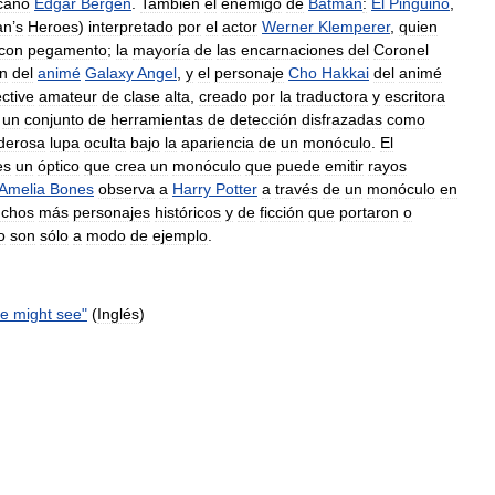
cano
Edgar
Bergen
.
También
el
enemigo
de
Batman
:
El
Pingüino
,
an
’
s
Heroes
)
interpretado
por
el
actor
Werner
Klemperer
,
quien
con
pegamento
;
la
mayoría
de
las
encarnaciones
del
Coronel
en
del
animé
Galaxy
Angel
,
y
el
personaje
Cho
Hakkai
del
animé
ctive
amateur
de
clase
alta
,
creado
por
la
traductora
y
escritora
un
conjunto
de
herramientas
de
detección
disfrazadas
como
derosa
lupa
oculta
bajo
la
apariencia
de
un
monóculo
.
El
es
un
óptico
que
crea
un
monóculo
que
puede
emitir
rayos
Amelia
Bones
observa
a
Harry
Potter
a
través
de
un
monóculo
en
chos
más
personajes
históricos
y
de
ficción
que
portaron
o
o
son
sólo
a
modo
de
ejemplo
.
e
might
see
"
(
Inglés
)