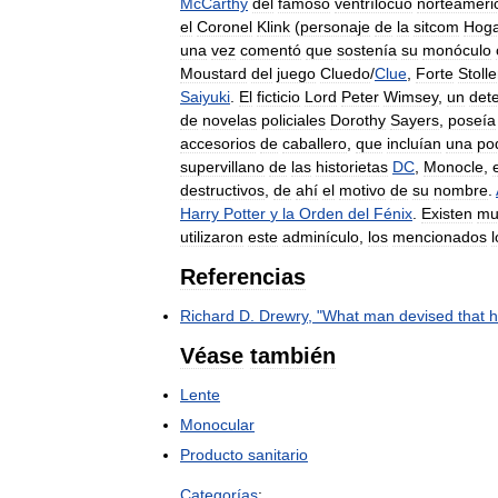
McCarthy
del
famoso
ventrílocuo
norteameri
el
Coronel
Klink
(
personaje
de
la
sitcom
Hog
una
vez
comentó
que
sostenía
su
monóculo
Moustard
del
juego
Cluedo
/
Clue
,
Forte
Stoll
Saiyuki
.
El
ficticio
Lord
Peter
Wimsey
,
un
dete
de
novelas
policiales
Dorothy
Sayers
,
poseía
accesorios
de
caballero
,
que
incluían
una
po
supervillano
de
las
historietas
DC
,
Monocle
,
destructivos
,
de
ahí
el
motivo
de
su
nombre
.
Harry
Potter
y
la
Orden
del
Fénix
.
Existen
mu
utilizaron
este
adminículo
,
los
mencionados
l
Referencias
Richard
D
.
Drewry
, "
What
man
devised
that
h
Véase
también
Lente
Monocular
Producto
sanitario
Categorías
: