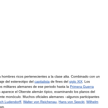
a
hombres
ricos
pertenecientes
a
la
clase
alta
.
Combinado
con
un
raje
del
estereotipo
del
capitalista
de
fines
del
siglo
XIX
.
Los
os
militares
alemanes
de
ese
periodo
hasta
la
Primera
Guerra
s
aparece
el
Oberste
alemán
típico
,
examinando
los
planos
del
nte
monóculo
.
Muchos
oficiales
alemanes
–
algunos
participantes
ich
Ludendorff
,
Walter
von
Reichenau
,
Hans
von
Seeckt
,
Wilhelm
ron
.