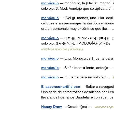
monóculo
— monóculo, la (Del lat. monocŭlus)
solo ojo. 3. Med. Vendaje que se aplica a u
monóculo
— (Del gr. monos, uno + lat. oculus
cíclopes eran personajes fantásticos y monó
era un personaje muy excéntrico que iba
monóculo
— {{＃}}{{LM M26375}}{{〓}} {{［}}
solo ojo. {{★}}{{＼}}ETIMOLOGÍA:{{／}} De mo
actual con sinónimos y antónimos
monóculo
— Eng. Monoculus 1. Lente para 
monóculo
— Sinónimos: ■ lente, anteojo 
monóculo
— m. Lente para un solo ojo …
El ascensor artificioso
— Saltar a navegació
Una serie de catastróficas desdichas por Le
lleva a los huérfanos Baudelaire con sus
Nancy Drew
— Creador(es) …
Wikipedia Espa