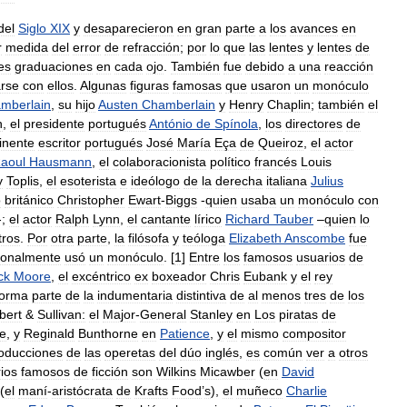
del
Siglo
XIX
y
desaparecieron
en
gran
parte
a
los
avances
en
r
medida
del
error
de
refracción
;
por
lo
que
las
lentes
y
lentes
de
es
graduaciones
en
cada
ojo
.
También
fue
debido
a
una
reacción
arse
con
ellos
.
Algunas
figuras
famosas
que
usaron
un
monóculo
mberlain
,
su
hijo
Austen
Chamberlain
y
Henry
Chaplin
;
también
el
h
,
el
presidente
portugués
António
de
Spínola
,
los
directores
de
inente
escritor
portugués
José
María
Eça
de
Queiroz
,
el
actor
aoul
Hausmann
,
el
colaboracionista
político
francés
Louis
y
Toplis
,
el
esoterista
e
ideólogo
de
la
derecha
italiana
Julius
o
británico
Christopher
Ewart
-
Biggs
-
quien
usaba
un
monóculo
con
-;
el
actor
Ralph
Lynn
,
el
cantante
lírico
Richard
Tauber
–
quien
lo
tros
.
Por
otra
parte
,
la
filósofa
y
teóloga
Elizabeth
Anscombe
fue
ionalmente
usó
un
monóculo
. [
1
]
Entre
los
famosos
usuarios
de
ck
Moore
,
el
excéntrico
ex
boxeador
Chris
Eubank
y
el
rey
forma
parte
de
la
indumentaria
distintiva
de
al
menos
tres
de
los
bert
&
Sullivan:
el
Major
-
General
Stanley
en
Los
piratas
de
re
,
y
Reginald
Bunthorne
en
Patience
,
y
el
mismo
compositor
oducciones
de
las
operetas
del
dúo
inglés
,
es
común
ver
a
otros
ios
famosos
de
ficción
son
Wilkins
Micawber
(
en
David
(
el
maní
-
aristócrata
de
Krafts
Food
’
s
),
el
muñeco
Charlie