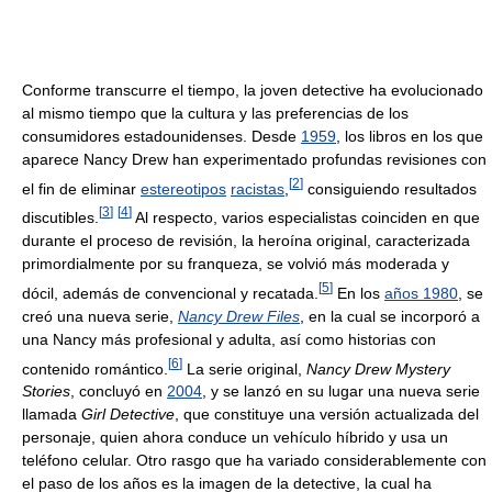
Conforme transcurre el tiempo, la joven detective ha evolucionado
al mismo tiempo que la cultura y las preferencias de los
consumidores estadounidenses. Desde
1959
, los libros en los que
aparece Nancy Drew han experimentado profundas revisiones con
[
2
]
el fin de eliminar
estereotipos
racistas
,
consiguiendo resultados
[
3
]
[
4
]
discutibles.
Al respecto, varios especialistas coinciden en que
durante el proceso de revisión, la heroína original, caracterizada
primordialmente por su franqueza, se volvió más moderada y
[
5
]
dócil, además de convencional y recatada.
En los
años 1980
, se
creó una nueva serie,
Nancy Drew Files
, en la cual se incorporó a
una Nancy más profesional y adulta, así como historias con
[
6
]
contenido romántico.
La serie original,
Nancy Drew Mystery
Stories
, concluyó en
2004
, y se lanzó en su lugar una nueva serie
llamada
Girl Detective
, que constituye una versión actualizada del
personaje, quien ahora conduce un vehículo híbrido y usa un
teléfono celular. Otro rasgo que ha variado considerablemente con
el paso de los años es la imagen de la detective, la cual ha