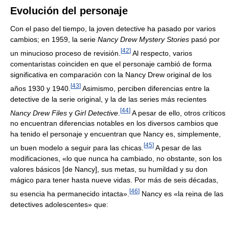
Evolución del personaje
Con el paso del tiempo, la joven detective ha pasado por varios
cambios; en 1959, la serie
Nancy Drew Mystery Stories
pasó por
[
42
]
un minucioso proceso de revisión.
Al respecto, varios
comentaristas coinciden en que el personaje cambió de forma
significativa en comparación con la Nancy Drew original de los
[
43
]
años 1930 y 1940.
Asimismo, perciben diferencias entre la
detective de la serie original, y la de las series más recientes
[
44
]
Nancy Drew Files
y
Girl Detective
.
A pesar de ello, otros críticos
no encuentran diferencias notables en los diversos cambios que
ha tenido el personaje y encuentran que Nancy es, simplemente,
[
45
]
un buen modelo a seguir para las chicas.
A pesar de las
modificaciones, «lo que nunca ha cambiado, no obstante, son los
valores básicos [de Nancy], sus metas, su humildad y su don
mágico para tener hasta nueve vidas. Por más de seis décadas,
[
46
]
su esencia ha permanecido intacta».
Nancy es «la reina de las
detectives adolescentes» que: