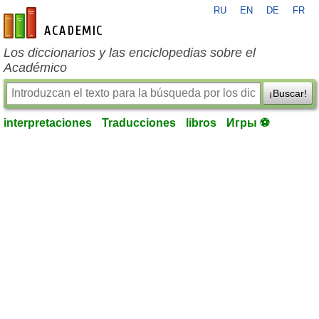
RU
EN
DE
FR
es-academic.com
Los diccionarios y las enciclopedias sobre el
Académico
¡Buscar!
interpretaciones
Traducciones
libros
Игры ⚽