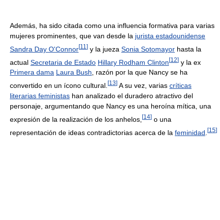
Además, ha sido citada como una influencia formativa para varias
mujeres prominentes, que van desde la
jurista estadounidense
[
11
]
Sandra Day O'Connor
y la jueza
Sonia Sotomayor
hasta la
[
12
]
actual
Secretaria de Estado
Hillary Rodham Clinton
y la ex
Primera dama
Laura Bush
, razón por la que Nancy se ha
[
13
]
convertido en un ícono cultural.
A su vez, varias
críticas
literarias feministas
han analizado el duradero atractivo del
personaje, argumentando que Nancy es una heroína mítica, una
[
14
]
expresión de la realización de los anhelos,
o una
[
15
]
representación de ideas contradictorias acerca de la
feminidad
.