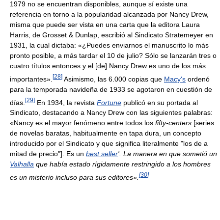
1979 no se encuentran disponibles, aunque sí existe una
referencia en torno a la popularidad alcanzada por Nancy Drew,
misma que puede ser vista en una carta que la editora Laura
Harris, de Grosset & Dunlap, escribió al Sindicato Stratemeyer en
1931, la cual dictaba: «¿Puedes enviarnos el manuscrito lo más
pronto posible, a más tardar el 10 de julio? Sólo se lanzarán tres o
cuatro títulos entonces y el [de] Nancy Drew es uno de los más
[
28
]
importantes».
Asimismo, las 6.000 copias que
Macy's
ordenó
para la temporada navideña de 1933 se agotaron en cuestión de
[
29
]
días.
En 1934, la revista
Fortune
publicó en su portada al
Sindicato, destacando a Nancy Drew con las siguientes palabras:
«Nancy es el mayor fenómeno entre todos los
fifty-centers
[series
de novelas baratas, habitualmente en tapa dura, un concepto
introducido por el Sindicato y que significa literalmente "los de a
mitad de precio"]. Es un
best seller
'. La manera en que sometió un
Valhalla
que había estado rígidamente restringido a los hombres
[
30
]
es un misterio incluso para sus editores».