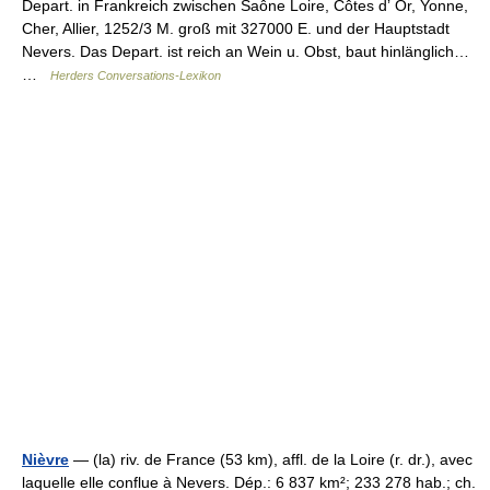
Depart. in Frankreich zwischen Saône Loire, Côtes dʼ Or, Yonne,
Cher, Allier, 1252/3 M. groß mit 327000 E. und der Hauptstadt
Nevers. Das Depart. ist reich an Wein u. Obst, baut hinlänglich…
…
Herders Conversations-Lexikon
Nièvre
— (la) riv. de France (53 km), affl. de la Loire (r. dr.), avec
laquelle elle conflue à Nevers. Dép.: 6 837 km²; 233 278 hab.; ch.