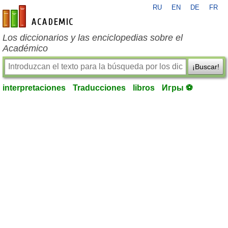
RU
EN
DE
FR
es-academic.com
Los diccionarios y las enciclopedias sobre el
Académico
¡Buscar!
interpretaciones
Traducciones
libros
Игры ⚽