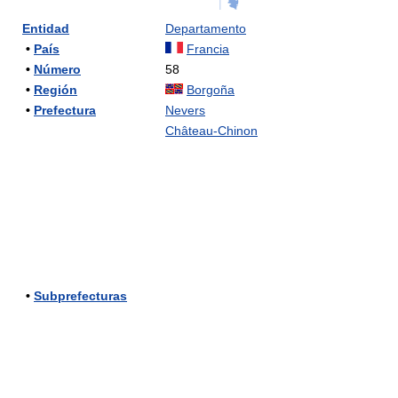
Entidad
Departamento
•
País
Francia
•
Número
58
•
Región
Borgoña
•
Prefectura
Nevers
Château-Chinon
•
Subprefecturas