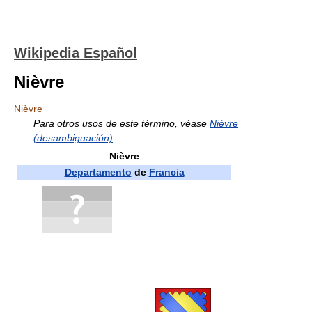
Wikipedia Español
Nièvre
Nièvre
Para otros usos de este término, véase
Nièvre
(desambiguación)
.
Nièvre
Departamento
de
Francia