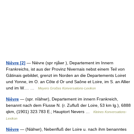
Nièvre [2]
— Nièvre (spr njǟwr ), Departement im Innern
Frankreichs, ist aus der Provinz Nivernais nebst einem Teil von
Gâtinais gebildet, grenzt im Norden an die Departements Loiret
und Yonne, im O. an Côte d Or und Saône et Loire, im S. an Allier
und im W.… …
Meyers Großes Konversations-Lexikon
Nièvre
— (spr. nĭähwr), Departement im innern Frankreich,
benannt nach dem Flusse N. (r. Zufluß der Loire, 53 km lg.), 6888
qkm, (1901) 323.783 E.; Hauptort Nevers …
Kleines Konversations-
Lexikon
Nièvre
— (Niähwr), Nebenfluß der Loire u. nach ihm benanntes