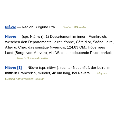
Nièvre
— Region Burgund Prä …
Deutsch Wikipedia
Nievre
— (spr. Niähw r), 1) Departement im innern Frankreich,
zwischen den Departements Loiret, Yonne, Côte d or, Saône Loire,
Allier u. Cher; das sonstige Nivernois; 124,83 QM.; hüge liges
Land (Berge von Morvan), viel Wald, unbedeutende Fruchtbarkeit;
… …
Pierer's Universal-Lexikon
Nièvre [1]
— Nièvre (spr. niǟwr ), rechter Nebenfluß der Loire im
mittlern Frankreich, mündet, 48 km lang, bei Nevers …
Meyers
Großes Konversations-Lexikon