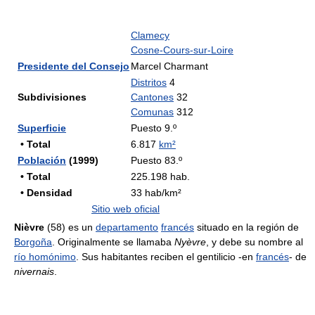
Clamecy
Cosne-Cours-sur-Loire
Presidente del Consejo
Marcel Charmant
Distritos
4
Subdivisiones
Cantones
32
Comunas
312
Superficie
Puesto 9.º
• Total
6.817
km²
Población
(1999)
Puesto 83.º
• Total
225.198 hab.
• Densidad
33 hab/km²
Sitio web oficial
Nièvre
(58) es un
departamento
francés
situado en la región de
Borgoña
. Originalmente se llamaba
Nyèvre
, y debe su nombre al
río homónimo
. Sus habitantes reciben el gentilicio -en
francés
- de
nivernais
.