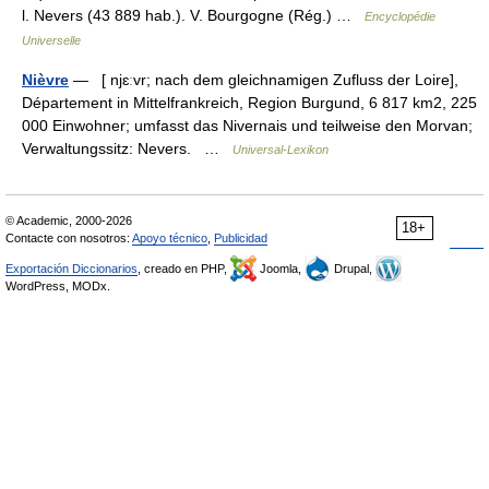
l. Nevers (43 889 hab.). V. Bourgogne (Rég.) …
Encyclopédie
Universelle
Nièvre
— [ njɛːvr; nach dem gleichnamigen Zufluss der Loire],
Département in Mittelfrankreich, Region Burgund, 6 817 km2, 225
000 Einwohner; umfasst das Nivernais und teilweise den Morvan;
Verwaltungssitz: Nevers. …
Universal-Lexikon
© Academic, 2000-2026
18+
Contacte con nosotros:
Apoyo técnico
,
Publicidad
Exportación Diccionarios
, creado en PHP,
Joomla,
Drupal,
WordPress, MODx.