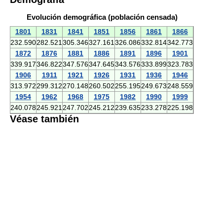
Evolución demográfica (población censada)
1801
1831
1841
1851
1856
1861
1866
232.590
282.521
305.346
327.161
326.086
332.814
342.773
1872
1876
1881
1886
1891
1896
1901
339.917
346.822
347.576
347.645
343.576
333.899
323.783
1906
1911
1921
1926
1931
1936
1946
313.972
299.312
270.148
260.502
255.195
249.673
248.559
1954
1962
1968
1975
1982
1990
1999
240.078
245.921
247.702
245.212
239.635
233.278
225.198
Véase también