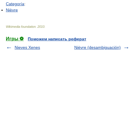
Categoría
:
Nièvre
Wikimedia foundation
.
2010
.
Игры ⚽
Поможем написать реферат
Nieves Xenes
Nièvre (desambiguación)