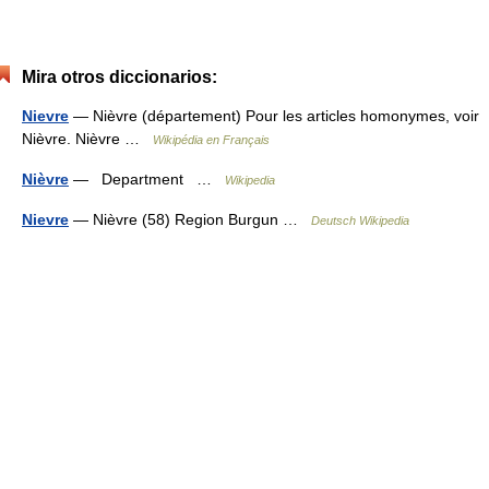
Mira otros diccionarios:
Nievre
— Nièvre (département) Pour les articles homonymes, voir
Nièvre. Nièvre …
Wikipédia en Français
Nièvre
— Department …
Wikipedia
Nievre
— Nièvre (58) Region Burgun …
Deutsch Wikipedia