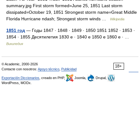
summary.jpg First storm formed=June 25, 1851 Last storm
dissipated=October 19, 1851 Strongest storm name=Great Middle
Florida Hurricane ndash; Strongest storm winds …
Wikipedia
1851 год
— Годы 1847 · 1848 · 1849 · 1850 1851 1852 · 1853 ·
1854 · 1855 Десятилетия 1830 е · 1840 е 1850 е 1860 е · …
Википедия
© Academic, 2000-2026
18+
Contacte con nosotros:
Apoyo técnico
,
Publicidad
Exportación Diccionarios
, creado en PHP,
Joomla,
Drupal,
WordPress, MODx.