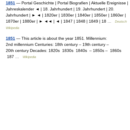
1851
— Portal Geschichte | Portal Biografien | Aktuelle Ereignisse |
Jahreskalender ◄ | 18. Jahrhundert | 19. Jahrhundert | 20.
Jahrhundert | ► ◄ | 1820er | 1830er | 1840er | 1850er | 1860er |
1870er | 1880er | ► ◄◄ | ◄ | 1847 | 1848 | 1849 | 18 …
Deutsch
Wikipedia
1851
— This article is about the year 1851. Millennium:
2nd millennium Centuries: 18th century – 19th century –
20th century Decades: 1820s 1830s 1840s – 1850s – 1860s
187 …
Wikipedia