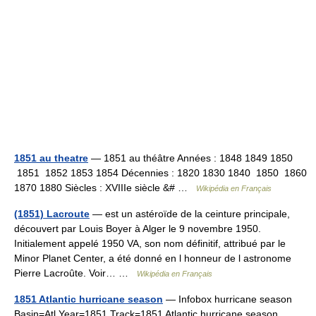
1851 au theatre
— 1851 au théâtre Années : 1848 1849 1850
1851 1852 1853 1854 Décennies : 1820 1830 1840 1850 1860
1870 1880 Siècles : XVIIIe siècle &# …
Wikipédia en Français
(1851) Lacroute
— est un astéroïde de la ceinture principale,
découvert par Louis Boyer à Alger le 9 novembre 1950.
Initialement appelé 1950 VA, son nom définitif, attribué par le
Minor Planet Center, a été donné en l honneur de l astronome
Pierre Lacroûte. Voir… …
Wikipédia en Français
1851 Atlantic hurricane season
— Infobox hurricane season
Basin=Atl Year=1851 Track=1851 Atlantic hurricane season