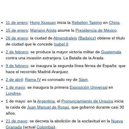
11 de enero
:
Hong Xiuquan
inicia la
Rebelión Taiping
en
China
.
15 de enero
:
Mariano Arista
asume la
Presidencia de México
.
26 de enero
: la ciudad de
Almendralejo
(
Badajoz
) obtiene el título
de ciudad que le concede
Isabel II
.
2 de febrero
: se produce la mayor victoria militar de
Guatemala
contra una invasión extranjera. La Batalla de la Arada.
9 de febrero
: se inaugura la segunda línea férrea de España: que
hace el recorrido Madrid-Aranjuez.
2 de abril
:
Rama IV
es coronado rey de
Siam
.
1 de mayo
: se inaugura la primera
Exposición Universal
en
Londres
.
1 de mayo: en la
Argentina
, el
Pronunciamiento de Urquiza
inicia
la caída de
Juan Manuel de Rosas
, que gobernó durante casi 30
años.
21 de mayo
: se decreta la abolición de la esclavitud en la
Nueva
Granada
(actual
Colombia
).