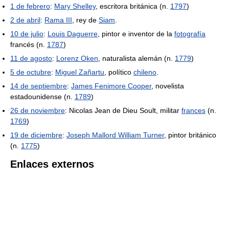
1 de febrero
:
Mary Shelley
, escritora británica (n.
1797
)
2 de abril
:
Rama III
, rey de
Siam
.
10 de julio
:
Louis Daguerre
, pintor e inventor de la
fotografía
francés (n.
1787
)
11 de agosto
:
Lorenz Oken
, naturalista alemán (n.
1779
)
5 de octubre
:
Miguel Zañartu
, político
chileno
.
14 de septiembre
:
James Fenimore Cooper
, novelista
estadounidense (n.
1789
)
26 de noviembre
: Nicolas Jean de Dieu Soult, militar
frances
(n.
1769
)
19 de diciembre
:
Joseph Mallord William Turner
, pintor británico
(n.
1775
)
Enlaces externos