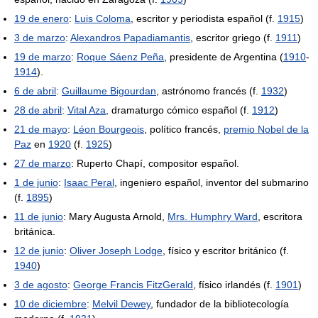
19 de enero
:
Luis Coloma
, escritor y periodista español (f.
1915
)
3 de marzo
:
Alexandros Papadiamantis
, escritor griego (f.
1911
)
19 de marzo
:
Roque Sáenz Peña
, presidente de Argentina (
1910
-
1914
).
6 de abril
:
Guillaume Bigourdan
, astrónomo francés (f.
1932
)
28 de abril
:
Vital Aza
, dramaturgo cómico español (f.
1912
)
21 de mayo
:
Léon Bourgeois
, político francés,
premio Nobel de la
Paz
en
1920
(f.
1925
)
27 de marzo
: Ruperto Chapí, compositor español.
1 de junio
:
Isaac Peral
, ingeniero español, inventor del submarino
(f.
1895
)
11 de junio
: Mary Augusta Arnold,
Mrs. Humphry Ward
, escritora
británica.
12 de junio
:
Oliver Joseph Lodge
, físico y escritor británico (f.
1940
)
3 de agosto
:
George Francis FitzGerald
, físico irlandés (f.
1901
)
10 de diciembre
:
Melvil Dewey
, fundador de la bibliotecología