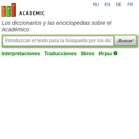
RU
EN
DE
FR
es-academic.com
Los diccionarios y las enciclopedias sobre el
Académico
¡Buscar!
interpretaciones
Traducciones
libros
Игры ⚽