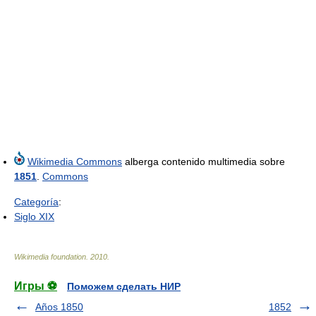
Wikimedia Commons
alberga contenido multimedia sobre
1851
.
Commons
Categoría
:
Siglo XIX
Wikimedia foundation
.
2010
.
Игры ⚽
Поможем сделать НИР
Años 1850
1852