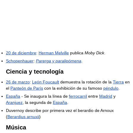
20 de diciembre
:
Herman Melville
publica
Moby Dick
.
Schopenhauer
:
Parerga y paralipómena
.
Ciencia y tecnología
26 de marzo
:
León Foucault
demuestra la rotación de la
Tierra
en
el
Panteón de París
con la exhibición de su famoso
péndulo
.
España
- Se inaugura la línea de
ferrocarril
entre
Madrid
y
Aranjuez
, la segunda de
España
.
Duvernoy describe por primera vez el berardio de Arnoux
(
Berardius arnuxii
)
Música