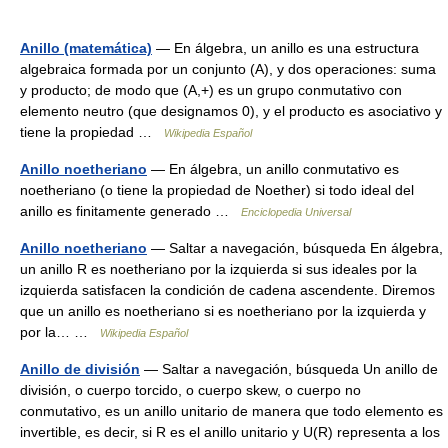
Anillo (matemática)
— En álgebra, un anillo es una estructura
algebraica formada por un conjunto (A), y dos operaciones: suma
y producto; de modo que (A,+) es un grupo conmutativo con
elemento neutro (que designamos 0), y el producto es asociativo y
tiene la propiedad …
Wikipedia Español
Anillo noetheriano
— En álgebra, un anillo conmutativo es
noetheriano (o tiene la propiedad de Noether) si todo ideal del
anillo es finitamente generado …
Enciclopedia Universal
Anillo noetheriano
— Saltar a navegación, búsqueda En álgebra,
un anillo R es noetheriano por la izquierda si sus ideales por la
izquierda satisfacen la condición de cadena ascendente. Diremos
que un anillo es noetheriano si es noetheriano por la izquierda y
por la… …
Wikipedia Español
Anillo de división
— Saltar a navegación, búsqueda Un anillo de
división, o cuerpo torcido, o cuerpo skew, o cuerpo no
conmutativo, es un anillo unitario de manera que todo elemento es
invertible, es decir, si R es el anillo unitario y U(R) representa a los