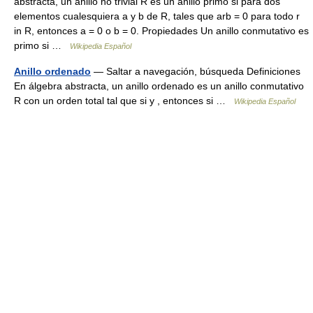
abstracta, un anillo no trivial R es un anillo primo si para dos
elementos cualesquiera a y b de R, tales que arb = 0 para todo r
in R, entonces a = 0 o b = 0. Propiedades Un anillo conmutativo es
primo si …
Wikipedia Español
Anillo ordenado
— Saltar a navegación, búsqueda Definiciones
En álgebra abstracta, un anillo ordenado es un anillo conmutativo
R con un orden total tal que si y , entonces si …
Wikipedia Español