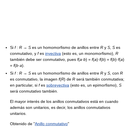
Si
f
:
R
→
S
es un homomorfismo de anillos entre
R
y
S
,
S
es
conmutativo, y
f
es
inyectiva
(esto es, un monomorfismo),
R
también debe ser conmutativo, pues
f
(
a
·
b
) =
f
(
a
)·
f
(
b
) =
f
(
b
)·
f
(
a
)
=
f
(
b
·
a
).
Si
f
:
R
→
S
es un homomorfismo de anillos entre
R
y
S
, con
R
es conmutativo, la imagen
f
(
R
) de
R
será también conmutativa;
en particular, si
f
es
sobreyectiva
(esto es, un epimorfismo),
S
será conmutativo también.
El mayor interés de los anillos conmutativos está en cuando
además son unitarios, es decir, los anillos conmutativos
unitarios.
Obtenido de "
Anillo conmutativo
"