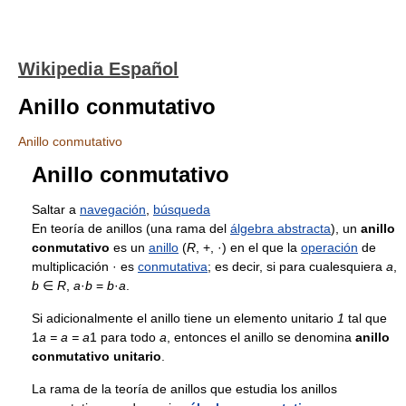
Wikipedia Español
Anillo conmutativo
Anillo conmutativo
Anillo conmutativo
Saltar a
navegación
,
búsqueda
En teoría de anillos (una rama del
álgebra abstracta
), un
anillo
conmutativo
es un
anillo
(
R
, +, ·) en el que la
operación
de
multiplicación · es
conmutativa
; es decir, si para cualesquiera
a
,
b
∈
R
,
a
·
b
=
b
·
a
.
Si adicionalmente el anillo tiene un elemento unitario
1
tal que
1
a = a = a
1 para todo
a
, entonces el anillo se denomina
anillo
conmutativo unitario
.
La rama de la teoría de anillos que estudia los anillos