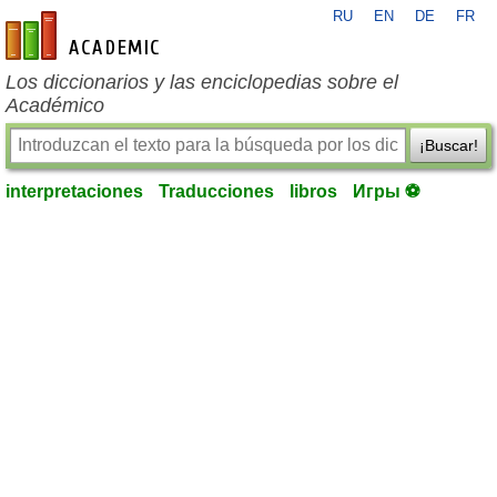
RU
EN
DE
FR
es-academic.com
Los diccionarios y las enciclopedias sobre el
Académico
¡Buscar!
interpretaciones
Traducciones
libros
Игры ⚽