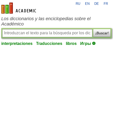
RU
EN
DE
FR
es-academic.com
Los diccionarios y las enciclopedias sobre el
Académico
¡Buscar!
interpretaciones
Traducciones
libros
Игры ⚽