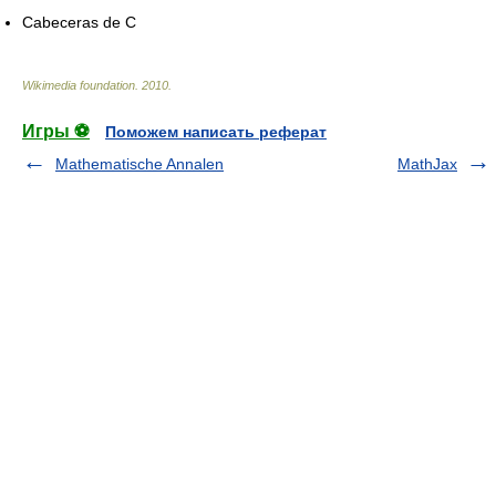
Cabeceras de C
Wikimedia foundation
.
2010
.
Игры ⚽
Поможем написать реферат
Mathematische Annalen
MathJax