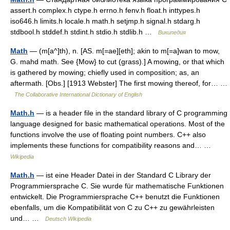
assert.h complex.h ctype.h errno.h fenv.h float.h inttypes.h
iso646.h limits.h locale.h math.h setjmp.h signal.h stdarg.h
stdbool.h stddef.h stdint.h stdio.h stdlib.h …
Википедия
Math
— (m[a^]th), n. [AS. m[=ae][eth]; akin to m[=a]wan to mow,
G. mahd math. See {Mow} to cut (grass).] A mowing, or that which
is gathered by mowing; chiefly used in composition; as, an
aftermath. [Obs.] [1913 Webster] The first mowing thereof, for… …
The Collaborative International Dictionary of English
Math.h
— is a header file in the standard library of C programming
language designed for basic mathematical operations. Most of the
functions involve the use of floating point numbers. C++ also
implements these functions for compatibility reasons and… …
Wikipedia
Math.h
— ist eine Header Datei in der Standard C Library der
Programmiersprache C. Sie wurde für mathematische Funktionen
entwickelt. Die Programmiersprache C++ benutzt die Funktionen
ebenfalls, um die Kompatibilität von C zu C++ zu gewährleisten
und… …
Deutsch Wikipedia