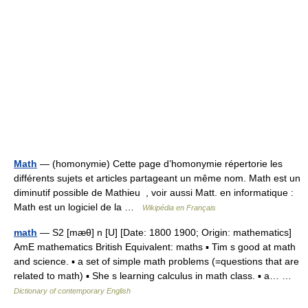
Math
— (homonymie) Cette page d’homonymie répertorie les
différents sujets et articles partageant un même nom. Math est un
diminutif possible de Mathieu , voir aussi Matt. en informatique :
Math est un logiciel de la …
Wikipédia en Français
math
— S2 [mæθ] n [U] [Date: 1800 1900; Origin: mathematics]
AmE mathematics British Equivalent: maths ▪ Tim s good at math
and science. ▪ a set of simple math problems (=questions that are
related to math) ▪ She s learning calculus in math class. ▪ a… …
Dictionary of contemporary English