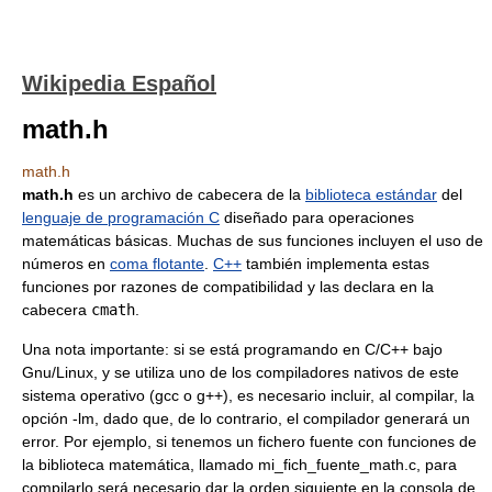
Wikipedia Español
math.h
math.h
math.h
es un archivo de cabecera de la
biblioteca estándar
del
lenguaje de programación C
diseñado para operaciones
matemáticas básicas. Muchas de sus funciones incluyen el uso de
números en
coma flotante
.
C++
también implementa estas
funciones por razones de compatibilidad y las declara en la
cabecera
cmath
.
Una nota importante: si se está programando en C/C++ bajo
Gnu/Linux, y se utiliza uno de los compiladores nativos de este
sistema operativo (gcc o g++), es necesario incluir, al compilar, la
opción -lm, dado que, de lo contrario, el compilador generará un
error. Por ejemplo, si tenemos un fichero fuente con funciones de
la biblioteca matemática, llamado mi_fich_fuente_math.c, para
compilarlo será necesario dar la orden siguiente en la consola de