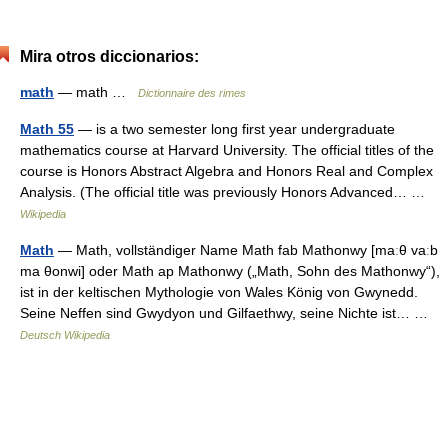
Mira otros diccionarios:
math
— math …
Dictionnaire des rimes
Math 55
— is a two semester long first year undergraduate
mathematics course at Harvard University. The official titles of the
course is Honors Abstract Algebra and Honors Real and Complex
Analysis. (The official title was previously Honors Advanced… …
Wikipedia
Math
— Math, vollständiger Name Math fab Mathonwy [maːθ vaːb
ma θonwi] oder Math ap Mathonwy („Math, Sohn des Mathonwy“),
ist in der keltischen Mythologie von Wales König von Gwynedd.
Seine Neffen sind Gwydyon und Gilfaethwy, seine Nichte ist… …
Deutsch Wikipedia