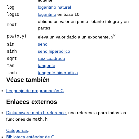
flotante
log
logaritmo natural
log10
logaritmo
en base 10
obtiene un valor en punto flotante íntegro y en
modf
partes
y
pow(x,y)
eleva un valor dado a un exponente,
x
sin
seno
sinh
seno hiperbólico
sqrt
raíz cuadrada
tan
tangente
tanh
tangente hiperbólica
Véase también
Lenguaje de programación C
Enlaces externos
Dinkumware math.h reference
, una referencia para todas las
funciones de
math.h
Categorías
:
Biblioteca estándar de C