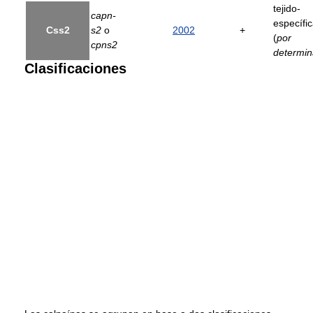
tejido-
capn-
específi
Css2
s2
o
2002
+
(
por
cpns2
determin
Clasificaciones