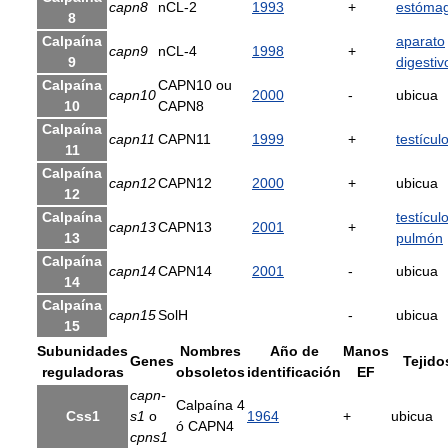
capn8
nCL-2
1993
+
estóma
8
Calpaína
aparato
capn9
nCL-4
1998
+
9
digestiv
Calpaína
CAPN10 ou
capn10
2000
-
ubicua
10
CAPN8
Calpaína
capn11
CAPN11
1999
+
testícul
11
Calpaína
capn12
CAPN12
2000
+
ubicua
12
Calpaína
testícul
capn13
CAPN13
2001
+
13
pulmón
Calpaína
capn14
CAPN14
2001
-
ubicua
14
Calpaína
capn15
SolH
-
ubicua
15
Subunidades
Nombres
Año de
Manos
Genes
Tejido
reguladoras
obsoletos
identificación
EF
capn-
Calpaína 4
Css1
s1
o
1964
+
ubicua
ó CAPN4
cpns1