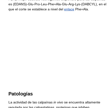
es (EDANS)-Glu-Pro-Leu-Phe=Ala-Glu-Arg-Lys-(DABCYL), en el
que el corte se establece a nivel del
enlace
Phe=Ala.
Patologías
La actividad de las calpaínas
in vivo
se encuentra altamente
regulada por las calpastatinas, proteínas que inhiben