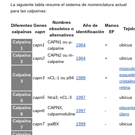
La siguiente tabla resume el sistema de nomenclatura actual
para las calpaínas:
Nombres
Diferentes
Genes
Año de
Manos
obsoletos o
Tejid
calpaínas
capn
identificación
EF
alternativos
Calpaína
CAPN1 ou µ-
capn1
1964
+
ubicua
1
calpaïne
Calpaína
CAPN2 ou m-
capn2
1964
+
ubicua
2
calpaïne
múscul
Calpaína
esquelé
capn3
nCL-1 ou p94
1989
+
3
cristalin
retina
Calpaína
capn5
htra3, nCL-3
1997
-
ubicua
5
Calpaína
CAPNX,
placent
capn6
1997
-
6
calpamoduline
útero
Calpaína
capn7
palBX
1999
-
ubicua
7
Calpaína