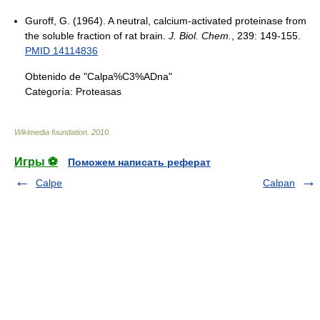
Guroff, G. (1964). A neutral, calcium-activated proteinase from
the soluble fraction of rat brain.
J. Biol. Chem.
, 239: 149-155.
PMID 14114836
Obtenido de "Calpa%C3%ADna"
Categoría:
Proteasas
Wikimedia foundation
.
2010
.
Игры ⚽
Поможем написать реферат
Calpe
Calpan