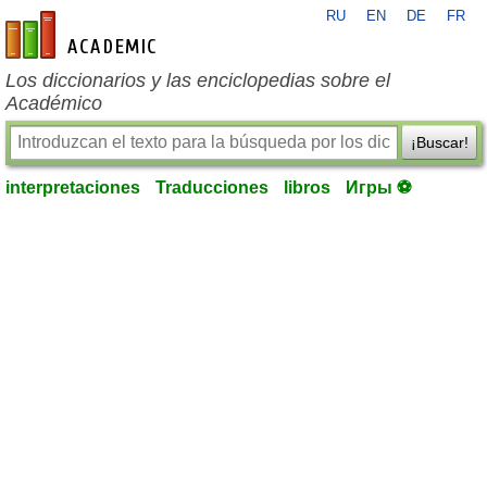
RU
EN
DE
FR
es-academic.com
Los diccionarios y las enciclopedias sobre el
Académico
¡Buscar!
interpretaciones
Traducciones
libros
Игры ⚽