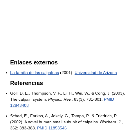
Enlaces externos
La familia de las calpaínas
(2001).
Universidad de Arizona
.
Referencias
Goll, D. E., Thompson, V. F., Li, H., Wei, W., & Cong, J. (2003).
The calpain system.
Physiol. Rev.
, 83(3): 731-801.
PMID
12843408
Schad, E., Farkas, A., Jekely, G., Tompa, P., & Friedrich, P.
(2002). A novel human small subunit of calpains.
Biochem. J.
,
362: 383-388.
PMID 11853546