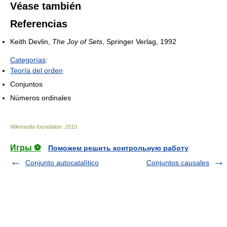
Véase también
Referencias
Keith Devlin,
The Joy of Sets
, Springer Verlag, 1992
Categorías
:
Teoría del orden
Conjuntos
Números ordinales
Wikimedia foundation
.
2010
.
Игры ⚽
Поможем решить контрольную работу
Conjunto autocatalítico
Conjuntos causales