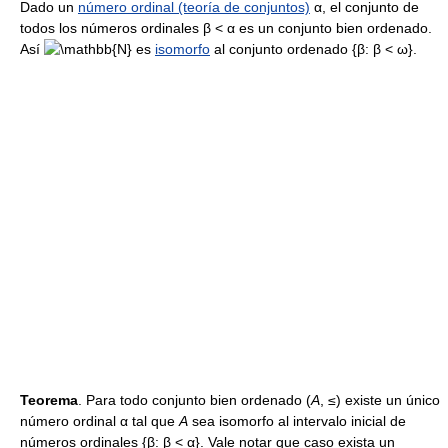
Dado un
número ordinal (teoría de conjuntos)
α, el conjunto de
todos los números ordinales β < α es un conjunto bien ordenado.
Así
es
isomorfo
al conjunto ordenado {β: β < ω}.
Teorema
. Para todo conjunto bien ordenado (
A
, ≤) existe un único
número ordinal α tal que
A
sea isomorfo al intervalo inicial de
números ordinales {β: β < α}. Vale notar que caso exista un