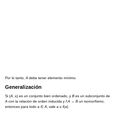
Por lo tanto,
A
debe tener elemento mínimo.
Generalización
Si (
A
, ≤) es un conjunto bien ordenado, y
B
es un subconjunto de
A
con la relación de orden inducida y
f
:
A
→
B
un isomorfismo,
entonces para todo
a
∈
A
, vale
a
≤
f
(
a
).