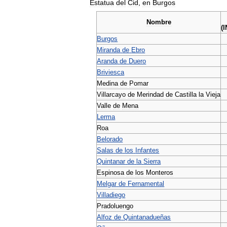
Estatua
del
Cid
,
en
Burgos
Nombre
(
I
Burgos
Miranda
de
Ebro
Aranda
de
Duero
Briviesca
Medina
de
Pomar
Villarcayo
de
Merindad
de
Castilla
la
Vieja
Valle
de
Mena
Lerma
Roa
Belorado
Salas
de
los
Infantes
Quintanar
de
la
Sierra
Espinosa
de
los
Monteros
Melgar
de
Fernamental
Villadiego
Pradoluengo
Alfoz
de
Quintanadueñas