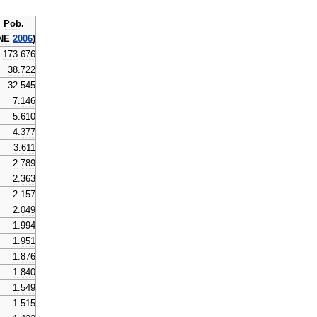
Pob
.
NE
2006
)
173
.
676
38
.
722
32
.
545
7
.
146
5
.
610
4
.
377
3
.
611
2
.
789
2
.
363
2
.
157
2
.
049
1
.
994
1
.
951
1
.
876
1
.
840
1
.
549
1
.
515