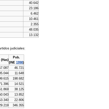
40
.
642
23
.
186
6
.
462
10
.
461
2
.
355
48
.
035
13
.
132
rtidos
judiciales:
Pob
.
e
(
Has
)
(
INE
1998
)
57
.
087
46
.
721
05
.
044
11
.
648
99
.
615
198
.
682
71
.
396
14
.
521
61
.
869
38
.
125
50
.
043
13
.
852
53
.
340
22
.
806
29
.
219
346
.
355