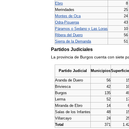
Ebro
8
Merindades
25
Montes
de
Oca
24
Odra
-
Pisuerga
43
Páramos
o
Sedano
y
Las
Loras
10
Ribera
del
Duero
56
Sierra
de
la
Demanda
51
Partidos
Judiciales
La
provincia
de
Burgos
cuenta
con
siete
pa
Partido
Judicial
Municipios
Superfici
Aranda
de
Duero
56
1
Briviesca
42
1
Burgos
135
4
Lerma
52
1
Miranda
de
Ebro
14
Salas
de
los
Infantes
48
1
Villarcayo
24
2
Total
371
1
.
4