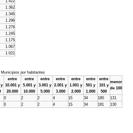
1
.
422
1
.
362
1
.
345
1
.
296
1
.
276
1
.
245
1
.
175
1
.
067
1
.
021
Municipios
por
habitantes
entre
entre
entre
entre
entre
entre
entre
menor
y
10
.
001
y
5
.
001
y
3
.
001
y
2
.
001
y
1
.
001
y
501
y
101
y
de
100
0
20
.
000
10
.
000
5
.
000
3
.
000
2
.
000
1
.
000
500
0
2
2
4
15
34
180
131
0
2
2
4
15
34
181
130