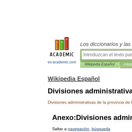
Los diccionarios y la
es-academic.com
Wikipedia Español
inter
Wikipedia Español
Divisiones administrativ
Divisiones
administrativas
de
la
provincia
de
Anexo:Divisiones
admin
Saltar
a
navegación
,
búsqueda