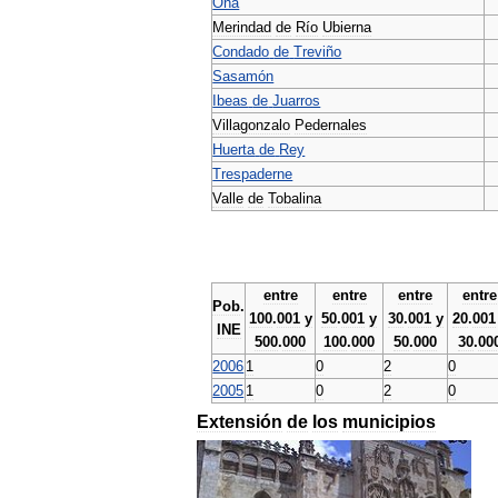
Oña
Merindad
de
Río
Ubierna
Condado
de
Treviño
Sasamón
Ibeas
de
Juarros
Villagonzalo
Pedernales
Huerta
de
Rey
Trespaderne
Valle
de
Tobalina
entre
entre
entre
entre
Pob
.
100
.
001
y
50
.
001
y
30
.
001
y
20
.
001
INE
500
.
000
100
.
000
50
.
000
30
.
00
2006
1
0
2
0
2005
1
0
2
0
Extensión
de
los
municipios