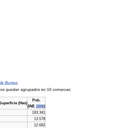
de
Burgos
gos
quedan
agrupados
en
10
comarcas:
Pob
.
Superficie
(
Has
)
(
INE
2006
)
193
.
341
13
.
578
12
.
682