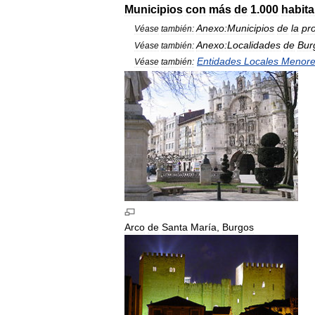
Municipios
con
más
de
1
.
000
habita
Anexo:Municipios
de
la
pro
Véase
también:
Anexo:Localidades
de
Bur
Véase
también:
Entidades
Locales
Menore
Véase
también:
Arco
de
Santa
María
,
Burgos