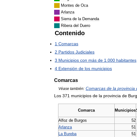
Montes
de
Oca
Arlanza
Sierra
de
la
Demanda
Ribera
del
Duero
Contenido
1
Comarcas
2
Partidos
Judiciales
3
Municipios
con
más
de
1
.
000
habitantes
4
Extensión
de
los
municipios
Comarcas
Comarcas
de
la
provincia
Véase
también:
Los
371
municipios
de
la
provincia
de
Bur
Comarca
Municipios
Alfoz
de
Burgos
52
Arlanza
51
La
Bureba
51