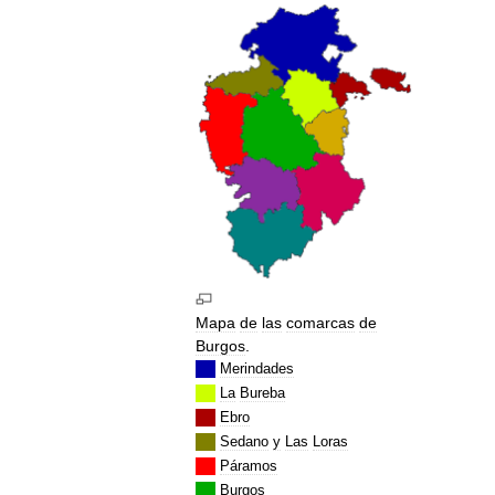
Mapa
de
las
comarcas
de
Burgos
.
Merindades
La
Bureba
Ebro
Sedano
y
Las
Loras
Páramos
Burgos