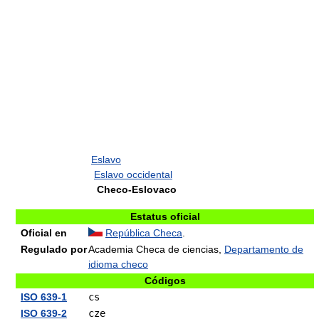
Eslavo
Eslavo occidental
Checo-Eslovaco
Estatus oficial
Oficial en
República Checa
.
Regulado por
Academia Checa de ciencias,
Departamento de
idioma checo
Códigos
ISO 639-1
cs
ISO 639-2
cze