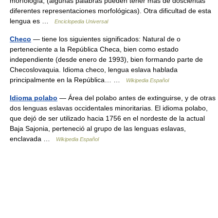
morfología, (algunas palabras pueden tener más de doscientas
diferentes representaciones morfológicas). Otra dificultad de esta
lengua es …
Enciclopedia Universal
Checo
— tiene los siguientes significados: Natural de o
perteneciente a la República Checa, bien como estado
independiente (desde enero de 1993), bien formando parte de
Checoslovaquia. Idioma checo, lengua eslava hablada
principalmente en la República… …
Wikipedia Español
Idioma polabo
— Área del polabo antes de extinguirse, y de otras
dos lenguas eslavas occidentales minoritarias. El idioma polabo,
que dejó de ser utilizado hacia 1756 en el nordeste de la actual
Baja Sajonia, perteneció al grupo de las lenguas eslavas,
enclavada …
Wikipedia Español