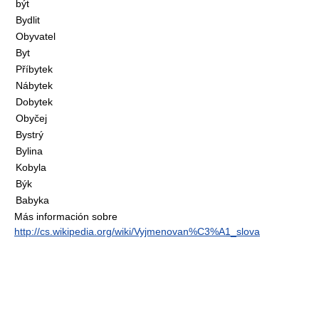
být
Bydlit
Obyvatel
Byt
Příbytek
Nábytek
Dobytek
Obyčej
Bystrý
Bylina
Kobyla
Býk
Babyka
Más información sobre
http://cs.wikipedia.org/wiki/Vyjmenovan%C3%A1_slova