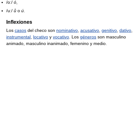
/o:/
ó
,
/u:/
ů
o
ú
.
Inflexiones
Los
casos
del checo son
nominativo
,
acusativo
,
genitivo
,
dativo
,
instrumental
,
locativo
y
vocativo
. Los
géneros
son masculino
animado, masculino inanimado, femenino y medio.