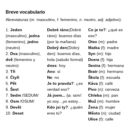
Breve vocabulario
Abreviaturas (
m
. masculino,
f
. femenino,
n
. neutro,
adj
. adjetivo):
1.
Jeden
Dobré ráno
(Dobré
Co je to?
: ¿qué es
(masculino),
jedna
ráno): buenos días
eso?
(femenino),
jedno
(por la mañana)
Otec
(m): padre
(neutro)
Dobrý den
(Dobrý
Matka
(f): madre
2.
Dva
(masculino),
den): buenos días,
Syn
(m): hijo
dvě
(femenino y
hola (saludo formal)
Dcera
(f): hija
neutro)
dnes
: hoy
Sestra
(f): hermana
3.
Tři
Ano
: sí
Bratr
(m): hermano
4.
Čtyři
Ne
: no
Škola
(f): escuela
5.
Pět
Je to pravda?
: ¿es
Káva
(f): café
6.
Šest
verdad eso?
Pivo
(n): cerveza
7.
Sedm
/SEDUM/
Já jsem...
/ja: sɛm/:
Chleba
(m): pan
8.
Osm
/OSUM/
yo soy...,yo estoy...
Muž
(m): hombre
9.
Devět
Kdo jsi ty?
: ¿quién
Žena
(f): mujer
10.
Deset
eres tú?
Město
(n): ciudad
Ulice
(f): calle