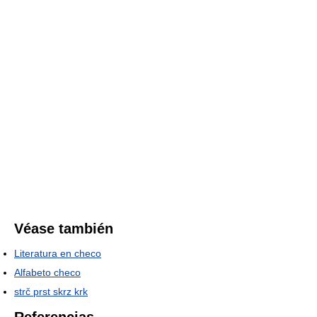
Véase también
Literatura en checo
Alfabeto checo
strč prst skrz krk
Referencias