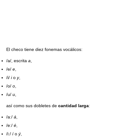
El checo tiene diez fonemas vocálicos:
/a/, escrita
a
,
/e/
e
,
/i/
i
o
y
,
/o/
o
,
/u/
u
,
así como sus dobletes de
cantidad larga
:
/a:/
á
,
/e:/
é
,
/i:/
í
o
ý
,