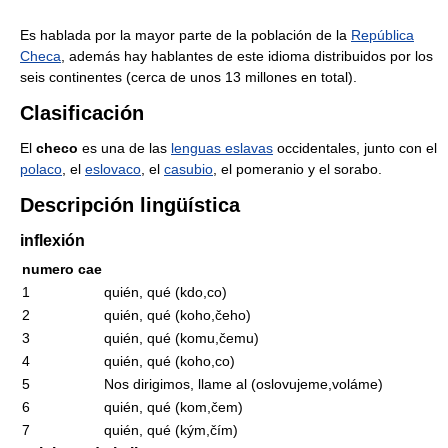
Es hablada por la mayor parte de la población de la
República
Checa
, además hay hablantes de este idioma distribuidos por los
seis continentes (cerca de unos 13 millones en total).
Clasificación
El
checo
es una de las
lenguas eslavas
occidentales, junto con el
polaco
, el
eslovaco
, el
casubio
, el pomeranio y el sorabo.
Descripción lingüística
inflexión
numero cae
1
quién, qué (kdo,co)
2
quién, qué (koho,čeho)
3
quién, qué (komu,čemu)
4
quién, qué (koho,co)
5
Nos dirigimos, llame al (oslovujeme,voláme)
6
quién, qué (kom,čem)
7
quién, qué (kým,čím)