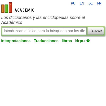
RU
EN
DE
FR
es-academic.com
Los diccionarios y las enciclopedias sobre el
Académico
¡Buscar!
interpretaciones
Traducciones
libros
Игры ⚽