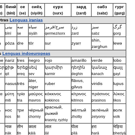
б
бинӣ
се
сиёҳ
сурх
зард
сабз
гург
b
)
(
bīnī
)
(
se
)
(
siyōh
)
(
surx
)
(
zard
)
(
sabz
)
(
gurg
)
tras
Lenguas
iranias
بينى
سه
سياه
قرمز
/
سرخ
زرد
سبز
گرگ
bīnī
se
siyāh
qermez
/
sorx
zard
sabz
gorg
shin
,
a
pōza
dre
tōr
sur
zyarr
lewə
zarghun
s
Lenguas
indoeuropeas
he
nariz
tres
negro
rojo
amarillo
verde
lobo
եր
քիթ
երեք
սեվ
կարմիր
դեղին
կանաչ
գայլ
er
qit
ereq
sev
karmir
deghin
kanach
gayl
āter
,
flāvus
,
nasus
trēs
ruber
viridis
lupus
niger
gilvus
τα
μύτη
τρία
μαύρος
κόκκινος
κίτρινος
πράσινος
λύκος
miti
tria
mavros
kokkinos
kitrinos
prasinos
likos
красный
,
ь
нос
три
чёрный
жёлтый
зелёный
волк
рыжий
nos
tri
chorniy
zholtiy
zelyoniy
volk
krasniy
,
ryzhiy
नाक
तीन
काला
लाल
पीला
हरा
भेड़िया
nāk
tīn
kālā
lāl
pīlā
harā
bheṛiyā