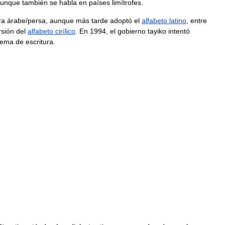
unque
también
se
habla
en
países
limítrofes
.
ra
árabe
/
persa
,
aunque
más
tarde
adoptó
el
alfabeto
latino
,
entre
rsión
del
alfabeto
cirílico
.
En
1994
,
el
gobierno
tayiko
intentó
tema
de
escritura
.