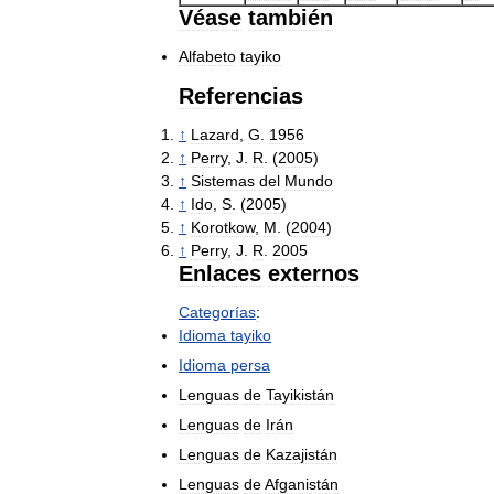
Véase
también
Alfabeto
tayiko
Referencias
↑
Lazard
,
G
.
1956
↑
Perry
,
J
.
R
. (
2005
)
↑
Sistemas
del
Mundo
↑
Ido
,
S
. (
2005
)
↑
Korotkow
,
M
. (
2004
)
↑
Perry
,
J
.
R
.
2005
Enlaces
externos
Categorías
:
Idioma
tayiko
Idioma
persa
Lenguas
de
Tayikistán
Lenguas
de
Irán
Lenguas
de
Kazajistán
Lenguas
de
Afganistán