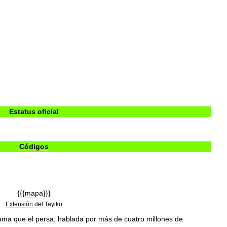
Estatus
oficial
Códigos
{{{
mapa
}}}
Extensión
del
Tayiko
ama
que
el
persa
,
hablada
por
más
de
cuatro
millones
de