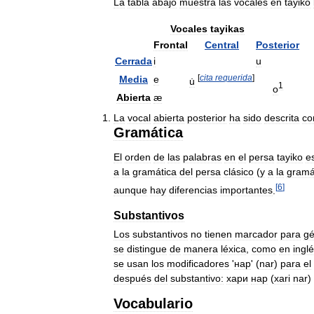
La
tabla
abajo
muestra
las
vocales
en
tayiko
Vocales
tayikas
Frontal
Central
Posterior
Cerrada
i
u
[
cita
requerida
]
Media
e
u̇
1
o
Abierta
æ
La
vocal
abierta
posterior
ha
sido
descrita
c
Gramática
El
orden
de
las
palabras
en
el
persa
tayiko
e
a
la
gramática
del
persa
clásico
(
y
a
la
gramá
[
6
]
aunque
hay
diferencias
importantes
.
Substantivos
Los
substantivos
no
tienen
marcador
para
gé
se
distingue
de
manera
léxica
,
como
en
ingl
se
usan
los
modificadores
'
нар
' (
nar
)
para
el
después
del
substantivo:
хари
нар
(
xari
nar
) 
Vocabulario