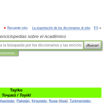
Recuerde sitio
La exportación de los diccionarios al sitio
ES
s enciclopedias sobre el Académico
¡Buscar!
pretaciones
Tayiko
Тоҷикӣ
/
Toyikī
fganistán
,
Pakistán
,
Kirguistán
,
Rusia
(
Asia
),
Turkmenistán
,