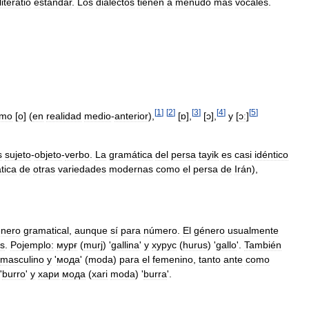
literatio
estándar
.
Los
dialectos
tienen
a
menudo
más
vocales
.
[
1
]
[
2
]
[
3
]
[
4
]
[
5
]
omo
[
o
]
(
en
realidad
medio
-
anterior
),
[
ɒ
]
,
[
ɔ
]
,
y
[
ɔː
]
s
sujeto
-
objeto
-
verbo
.
La
gramática
del
persa
tayik
es
casi
idéntico
tica
de
otras
variedades
modernas
como
el
persa
de
Irán
),
nero
gramatical
,
aunque
sí
para
número
.
El
género
usualmente
és
.
Pojemplo:
мурғ
(
murj
) '
gallina
'
y
хурус
(
hurus
) '
gallo
'.
También
masculino
y
'
мода
' (
moda
)
para
el
femenino
,
tanto
ante
como
'
burro
'
y
хари
мода
(
xari
moda
) '
burra
'.