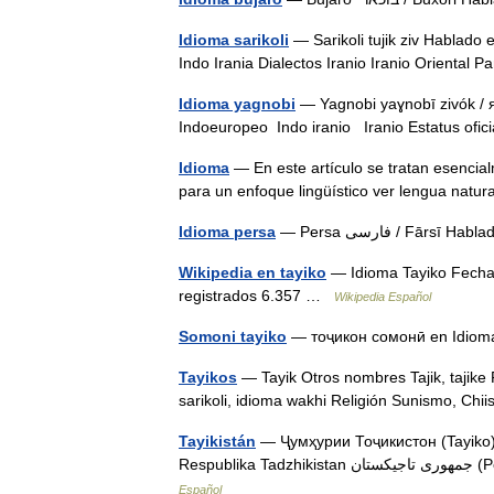
Idioma sarikoli
— Sarikoli tujik ziv Hablado
Indo Irania Dialectos Iranio Iranio Oriental
Idioma yagnobi
— Yagnobi yaɣnobī zivók / 
Indoeuropeo Indo iranio Iranio Estatus ofi
Idioma
— En este artículo se tratan esencial
para un enfoque lingüístico ver lengua natur
Idioma persa
— Persa فارسی / F
Wikipedia en tayiko
— Idioma Tayiko Fecha 
registrados 6.357 …
Wikipedia Español
Somoni tayiko
— тоҷикон сомонӣ en Idioma
Tayikos
— Tayik Otros nombres Tajik, tajike 
sarikoli, idioma wakhi Religión Sunismo, C
Tayikistán
— Ҷумҳурии Тоҷикистон (Tayiko) 
Resp
Español