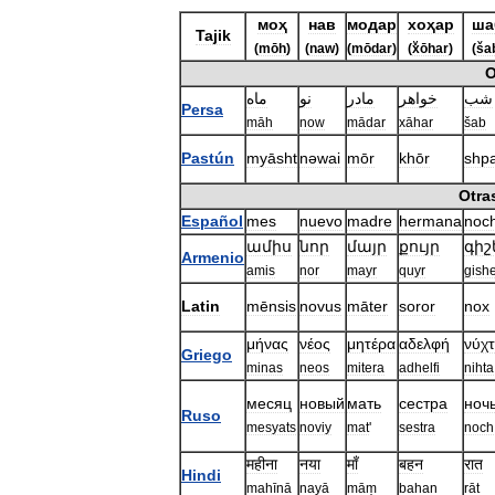
моҳ
нав
модар
хоҳар
ша
Tajik
(
mōh
)
(
naw
)
(
mōdar
)
(
xͮōhar
)
(
ša
O
شب
خواهر
مادر
نو
ماه
Persa
māh
now
mādar
xāhar
šab
Pastún
myāsht
nəwai
mōr
khōr
shp
Otra
Español
mes
nuevo
madre
hermana
noc
ամիս
նոր
մայր
քույր
գիշ
Armenio
amis
nor
mayr
quyr
gish
Latin
mēnsis
novus
māter
soror
nox
μήνας
νέος
μητέρα
αδελφή
νύχ
Griego
minas
neos
mitera
adhelfi
nihta
месяц
новый
мать
сестра
ноч
Ruso
mesyats
noviy
mat
'
sestra
noch
महीना
नया
माँ
बहन
रात
Hindi
mahīnā
nayā
māṃ
bahan
rāt