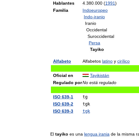
Hablantes
4
.
380
.
000
(
1991
)
Familia
Indoeuropeo
Indo
-
iranio
Iranio
Occidental
Suroccidental
Persa
Tayiko
Alfabeto
Alfabetos
latino
y
cirílico
Oficial
en
Tayikistán
Regulado
por
No
está
regulado
ISO
639
-
1
tg
ISO
639
-
2
tgk
ISO
639
-
3
tgk
El
tayiko
es
una
lengua
irania
de
la
misma
r