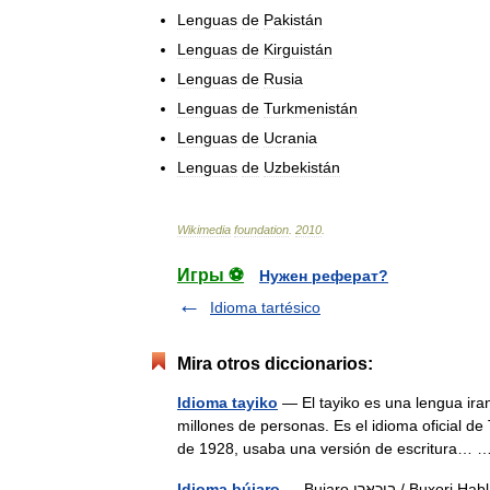
Lenguas
de
Pakistán
Lenguas
de
Kirguistán
Lenguas
de
Rusia
Lenguas
de
Turkmenistán
Lenguas
de
Ucrania
Lenguas
de
Uzbekistán
Wikimedia
foundation
.
2010
.
Игры ⚽
Нужен реферат?
Idioma tartésico
Mira otros diccionarios:
Idioma tayiko
— El tayiko es una lengua ira
millones de personas. Es el idioma oficial de
de 1928, usaba una versión de escritura…
Idioma bújaro
— Bujaro בוכארי 