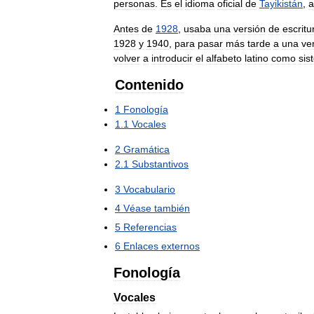
personas
.
Es
el
idioma
oficial
de
Tayikistán
,
a
Antes
de
1928
,
usaba
una
versión
de
escritu
1928
y
1940
,
para
pasar
más
tarde
a
una
ve
volver
a
introducir
el
alfabeto
latino
como
sis
Contenido
1
Fonología
1
.
1
Vocales
2
Gramática
2
.
1
Substantivos
3
Vocabulario
4
Véase
también
5
Referencias
6
Enlaces
externos
Fonología
Vocales