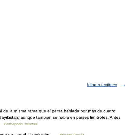
Idioma tectiteco
ní de la misma rama que el persa hablada por más de cuatro
 Tayikistán, aunque también se habla en países limítrofes. Antes
 …
Enciclopedia Universal
/ Buxori Hablado en Israel Uzbekistán …