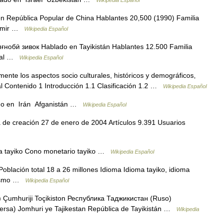
Wikipedia Español
 en República Popular de China Hablantes 20,500 (1990) Familia
 Pamir …
Wikipedia Español
яғнобӣ зивок Hablado en Tayikistán Hablantes 12.500 Familia
cial …
Wikipedia Español
mente los aspectos socio culturales, históricos y demográficos,
al Contenido 1 Introducción 1.1 Clasificación 1.2 …
Wikipedia Español
ārsī Hablado en Irán Afganistán …
Wikipedia Español
de creación 27 de enero de 2004 Artículos 9.391 Usuarios
 tayiko Cono monetario tayiko …
Wikipedia Español
Población total 18 a 26 millones Idioma Idioma tayiko, idioma
hiismo …
Wikipedia Español
Çumhuriji Toçikiston Республика Таджикистан (Ruso)
ublika Tadzhikistan جمهوری تاجیکستان (Persa) Jomhuri ye Tajikestan República de Tayikistán …
Wikipedia