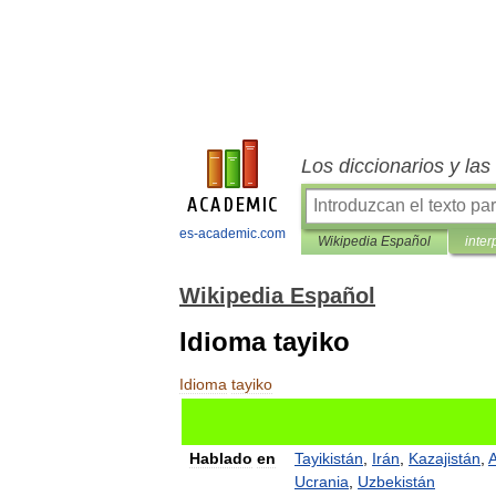
Los diccionarios y la
es-academic.com
Wikipedia Español
inter
Wikipedia Español
Idioma tayiko
Idioma
tayiko
Hablado
en
Tayikistán
,
Irán
,
Kazajistán
,
A
Ucrania
,
Uzbekistán