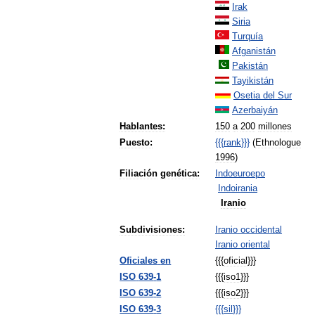
Irak
Siria
Turquía
Afganistán
Pakistán
Tayikistán
Osetia
del
Sur
Azerbaiyán
Hablantes:
150
a
200
millones
Puesto:
{{{
rank
}}}
(
Ethnologue
1996
)
Filiación
genética:
Indoeuroepo
Indoirania
Iranio
Subdivisiones:
Iranio
occidental
Iranio
oriental
Oficiales
en
{{{
oficial
}}}
ISO
639
-
1
{{{
iso1
}}}
ISO
639
-
2
{{{
iso2
}}}
ISO
639
-
3
{{{
sil
}}}