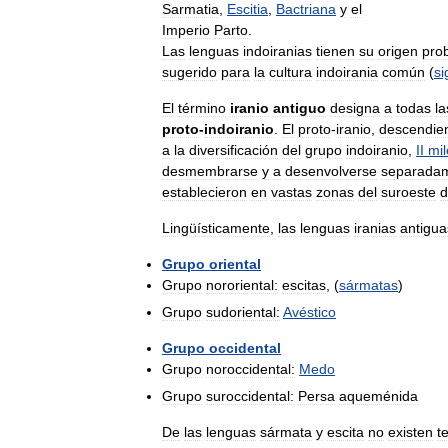
Sarmatia
,
Escitia
,
Bactriana
y
el
Imperio
Parto
.
Las
lenguas
indoiranias
tienen
su
origen
pro
sugerido
para
la
cultura
indoirania
común
(
si
El
término
iranio
antiguo
designa
a
todas
la
proto
-
indoiranio
.
El
proto
-
iranio
,
descendie
a
la
diversificación
del
grupo
indoiranio
,
II
mil
desmembrarse
y
a
desenvolverse
separada
establecieron
en
vastas
zonas
del
suroeste
d
Lingüísticamente
,
las
lenguas
iranias
antigua
Grupo
oriental
Grupo
nororiental:
escitas
, (
sármatas
)
Grupo
sudoriental:
Avéstico
Grupo
occidental
Grupo
noroccidental:
Medo
Grupo
suroccidental:
Persa
aqueménida
De
las
lenguas
sármata
y
escita
no
existen
t