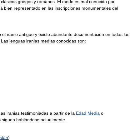
clásicos
griegos
y
romanos
.
El
medo
es
mal
conocido
por
tá
bien
representado
en
las
inscripciones
monumentales
del
e
el
iranio
antiguo
y
existe
abundante
documentación
en
todas
las
.
Las
lenguas
iranias
medias
conocidas
son:
uas
iranias
testimoniadas
a
partir
de
la
Edad
Media
o
s
siguen
hablándose
actualmente
.
istán
)