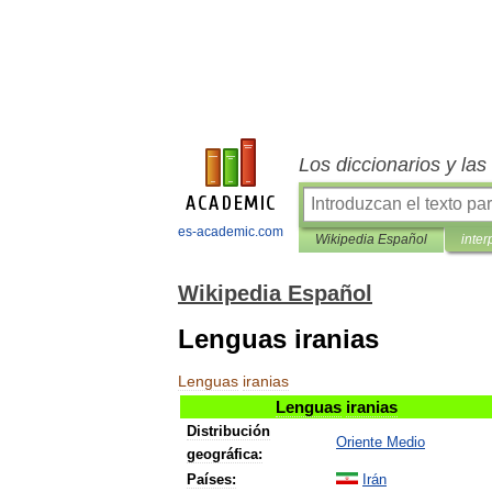
Los diccionarios y la
es-academic.com
Wikipedia Español
inter
Wikipedia Español
Lenguas iranias
Lenguas
iranias
Lenguas
iranias
Distribución
Oriente
Medio
geográfica:
Países:
Irán