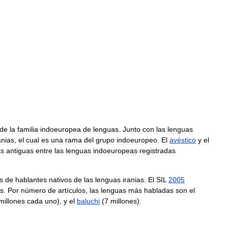
de
la
familia
indoeuropea
de
lenguas
.
Junto
con
las
lenguas
anias
,
el
cual
es
una
rama
del
grupo
indoeuropeo
.
El
avéstico
y
el
s
antiguas
entre
las
lenguas
indoeuropeas
registradas
s
de
hablantes
nativos
de
las
lenguas
iranias
.
El
SIL
2005
as
.
Por
número
de
artículos
,
las
lenguas
más
habladas
son
el
millones
cada
uno
),
y
el
baluchi
(
7
millones
).