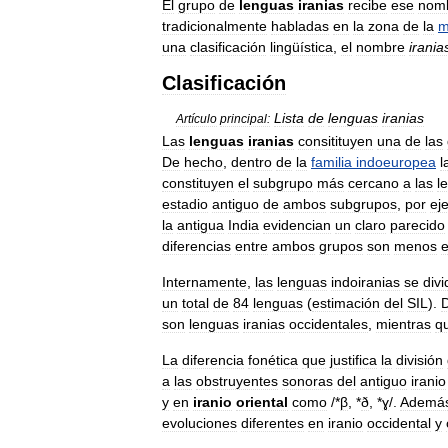
El
grupo
de
lenguas
iranias
recibe
ese
nom
tradicionalmente
habladas
en
la
zona
de
la
m
una
clasificación
lingüística
,
el
nombre
irania
Clasificación
Lista
de
lenguas
iranias
Artículo
principal:
Las
lenguas
iranias
consitituyen
una
de
las
De
hecho
,
dentro
de
la
familia
indoeuropea
l
constituyen
el
subgrupo
más
cercano
a
las
l
estadio
antiguo
de
ambos
subgrupos
,
por
ej
la
antigua
India
evidencian
un
claro
parecido
diferencias
entre
ambos
grupos
son
menos
e
Internamente
,
las
lenguas
indoiranias
se
div
un
total
de
84
lenguas
(
estimación
del
SIL
).
son
lenguas
iranias
occidentales
,
mientras
q
La
diferencia
fonética
que
justifica
la
división
a
las
obstruyentes
sonoras
del
antiguo
iranio
y
en
iranio
oriental
como
/
*
β
, *
ð
, *
ɣ
/.
Ademá
evoluciones
diferentes
en
iranio
occidental
y