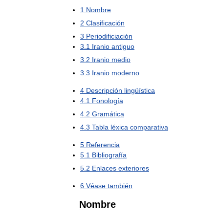
1
Nombre
2
Clasificación
3
Periodificiación
3
.
1
Iranio
antiguo
3
.
2
Iranio
medio
3
.
3
Iranio
moderno
4
Descripción
lingüística
4
.
1
Fonología
4
.
2
Gramática
4
.
3
Tabla
léxica
comparativa
5
Referencia
5
.
1
Bibliografía
5
.
2
Enlaces
exteriores
6
Véase
también
Nombre