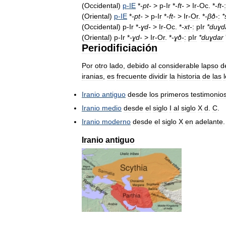
(
Occidental
)
p
-
IE
*
-
pt
-
>
p
-
Ir
*
-
ft
-
>
Ir
-
Oc
. *
-
ft
-
:
(
Oriental
)
p
-
IE
*
-
pt
-
>
p
-
Ir
*
-
ft
-
>
Ir
-
Or
. *
-
βð
-
:
*
(
Occidental
)
p
-
Ir
*
-
ɣd
-
>
Ir
-
Oc
. *
-
xt
-
:
pIr
*
duɣd
(
Oriental
)
p
-
Ir
*
-
ɣd
-
>
Ir
-
Or
. *
-
ɣð
-
:
pIr
*
duɣdar
Periodificiación
Por
otro
lado
,
debido
al
considerable
lapso
d
iranias
,
es
frecuente
dividir
la
historia
de
las
Iranio
antiguo
desde
los
primeros
testimonio
Iranio
medio
desde
el
siglo
I
al
siglo
X
d
.
C
.
Iranio
moderno
desde
el
siglo
X
en
adelante
.
Iranio
antiguo