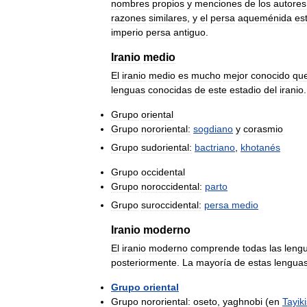
nombres
propios
y
menciones
de
los
autores
razones
similares
,
y
el
persa
aqueménida
es
imperio
persa
antiguo
.
Iranio
medio
El
iranio
medio
es
mucho
mejor
conocido
qu
lenguas
conocidas
de
este
estadio
del
iranio
Grupo
oriental
Grupo
nororiental:
sogdiano
y
corasmio
Grupo
sudoriental:
bactriano
,
khotanés
Grupo
occidental
Grupo
noroccidental:
parto
Grupo
suroccidental:
persa
medio
Iranio
moderno
El
iranio
moderno
comprende
todas
las
leng
posteriormente
.
La
mayoría
de
estas
lengua
Grupo
oriental
Grupo
nororiental:
oseto
,
yaghnobi
(
en
Tayik