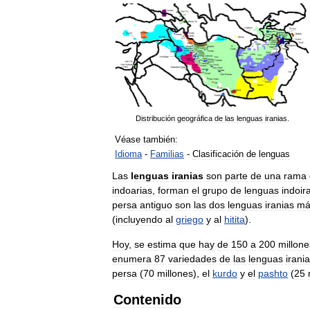
Distribución
geográfica
de
las
lenguas
iranias
.
Véase
también:
Idioma
-
Familias
-
Clasificación
de
lenguas
Las
lenguas
iranias
son
parte
de
una
rama
indoarias
,
forman
el
grupo
de
lenguas
indoir
persa
antiguo
son
las
dos
lenguas
iranias
má
(
incluyendo
al
griego
y
al
hitita
).
Hoy
,
se
estima
que
hay
de
150
a
200
millone
enumera
87
variedades
de
las
lenguas
irani
persa
(
70
millones
),
el
kurdo
y
el
pashto
(
25
Contenido