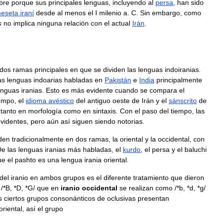
bre
porque
sus
principales
lenguas
,
incluyendo
al
persa
,
han
sido
eseta
iraní
desde
al
menos
el
I
milenio
a
.
C
.
Sin
embargo
,
como
s
no
implica
ninguna
relación
con
el
actual
Irán
.
dos
ramas
principales
en
que
se
dividen
las
lenguas
indoiranias
.
as
lenguas
indoarias
habladas
en
Pakistán
e
India
principalmente
enguas
iranias
.
Esto
es
más
evidente
cuando
se
compara
el
empo
,
el
idioma
avéstico
del
antiguo
oeste
de
Irán
y
el
sánscrito
de
tanto
en
morfología
como
en
sintaxis
.
Con
el
paso
del
tiempo
,
las
videntes
,
pero
aún
así
siguen
siendo
notorias
.
iden
tradicionalmente
en
dos
ramas
,
la
oriental
y
la
occidental
,
con
De
las
lenguas
iranias
más
habladas
,
el
kurdo
,
el
persa
y
el
baluchi
ue
el
pashto
es
una
lengua
irania
oriental
.
del
iranio
en
ambos
grupos
es
el
diferente
tratamiento
que
dieron
/
*
B
, *
D
, *
G
/
que
en
iranio
occidental
se
realizan
como
/
*
b
, *
d
, *
g
/
s
ciertos
grupos
consonánticos
de
oclusivas
presentan
oriental
,
así
el
grupo