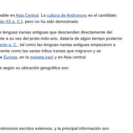
bable
en
Asia
Central
.
La
cultura
de
Andronovo
es
el
candidato
glo
XX
a
.
C
.
),
pero
no
ha
sido
demostrado
.
s
lenguas
iranias
antiguas
que
descienden
directamente
del
nte
a
su
vez
del
proto
-
indo
-
ario
,
dataría
de
algún
tiempo
posterior
enio
a
.
C
.
,
tal
como
las
lenguas
iranias
antiguas
empezaron
a
mente
como
las
varias
tribus
iranias
que
migraron
y
se
e
Europa
,
en
la
meseta
iraní
y
en
Asia
central
.
s
según
su
ubicación
geográfica
son:
estimonios
escritos
extensos
,
y
la
principal
información
son