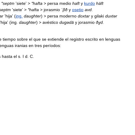
*
septm
'
siete
' >
*
hafta
>
persa
medio
haft
y
kurdo
häft
septm
'
siete
' >
*
hafta
>
jorasmio
´
βð
y
osetio
avd
.
ar
'
hija
' (
ing
.
daughter
) >
persa
moderno
doxtar
y
gilaki
duxtər
'
hija
' (
ing
.
daughter
) >
avéstico
dugədā
y
jorasmio
ðɣd
.
e
tiempo
sobre
el
que
se
extiende
el
registro
escrito
en
lenguas
lenguas
iranias
en
tres
períodos:
s
hasta
el
s
.
I
d
.
C
.