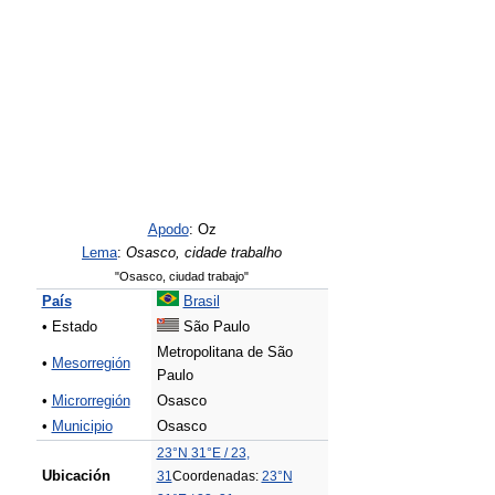
Apodo
: Oz
Lema
:
Osasco, cidade trabalho
"Osasco, ciudad trabajo"
País
Brasil
• Estado
São Paulo
Metropolitana de São
•
Mesorregión
Paulo
•
Microrregión
Osasco
•
Municipio
Osasco
23°N
31°E
/
23
,
Ubicación
31
Coordenadas:
23°N