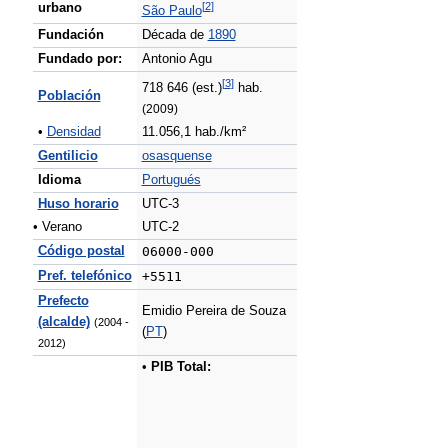
[
2
]
urbano
São Paulo
Fundación
Década de
1890
Fundado por:
Antonio Agu
[
3
]
718 646 (est.)
hab.
Población
(2009)
•
Densidad
11.056,1 hab./km²
Gentilicio
osasquense
Idioma
Portugués
Huso horario
UTC-3
• Verano
UTC-2
Código postal
06000-000
Pref. telefónico
+5511
Prefecto
Emidio Pereira de Souza
(alcalde)
(2004 -
(
PT
)
2012)
•
PIB Total: