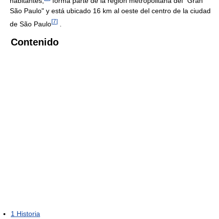
habitantes,
forma parte de la región metropolitana del "Gran
São Paulo" y está ubicado 16 km al oeste del centro de la ciudad
[
7
]
de São Paulo
.
Contenido
1
Historia