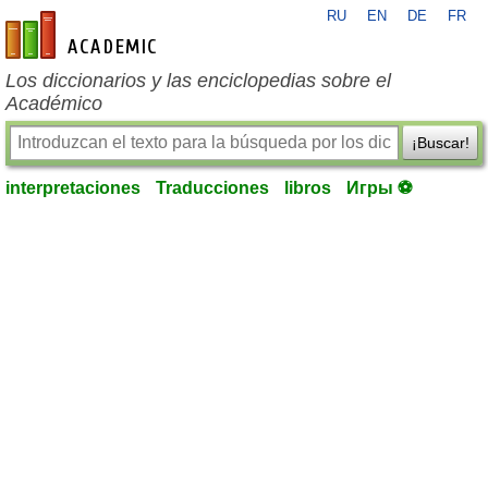
RU
EN
DE
FR
es-academic.com
Los diccionarios y las enciclopedias sobre el
Académico
¡Buscar!
interpretaciones
Traducciones
libros
Игры ⚽