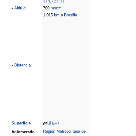
31°E
/
23
,
31
•
Altitud
760
msnm
1.015
km
a
Brasilia
•
Distancia
[
1
]
Superficie
65
km²
Región Metropolitana de
Aglomerado