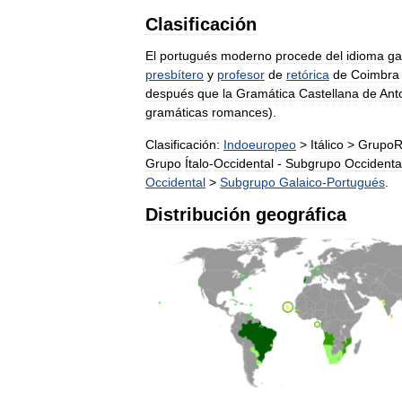
Clasificación
El
portugués
moderno
procede
del
idioma
ga
presbítero
y
profesor
de
retórica
de
Coimbra
después
que
la
Gramática
Castellana
de
Ant
gramáticas
romances
).
Clasificación:
Indoeuropeo
>
Itálico
>
Grupo
Grupo
Ítalo
-
Occidental
-
Subgrupo
Occidenta
Occidental
>
Subgrupo
Galaico
-
Portugués
.
Distribución
geográfica