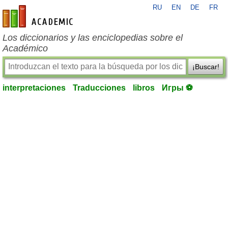
RU
EN
DE
FR
es-academic.com
Los diccionarios y las enciclopedias sobre el
Académico
¡Buscar!
interpretaciones
Traducciones
libros
Игры ⚽