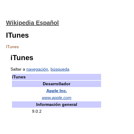
Wikipedia Español
ITunes
ITunes
iTunes
Saltar a
navegación
,
búsqueda
iTunes
Desarrollador
Apple Inc.
www.apple.com
Información general
9.0.2