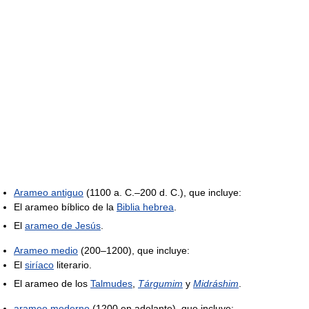
Arameo antiguo
(1100 a. C.–200 d. C.), que incluye:
El arameo bíblico de la
Biblia hebrea
.
El
arameo de Jesús
.
Arameo medio
(200–1200), que incluye:
El
siríaco
literario.
El arameo de los
Talmudes
,
Tárgumim
y
Midráshim
.
arameo moderno
(1200 en adelante), que incluye: