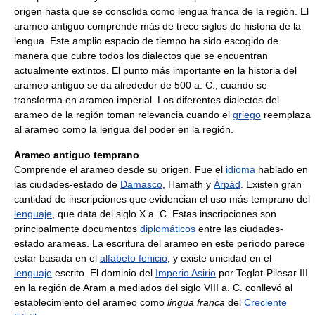
origen hasta que se consolida como lengua franca de la región. El
arameo antiguo comprende más de trece siglos de historia de la
lengua. Este amplio espacio de tiempo ha sido escogido de
manera que cubre todos los dialectos que se encuentran
actualmente extintos. El punto más importante en la historia del
arameo antiguo se da alrededor de 500 a. C., cuando se
transforma en arameo imperial. Los diferentes dialectos del
arameo de la región toman relevancia cuando el
griego
reemplaza
al arameo como la lengua del poder en la región.
Arameo antiguo temprano
Comprende el arameo desde su origen. Fue el
idioma
hablado en
las ciudades-estado de
Damasco
, Hamath y
Árpád
. Existen gran
cantidad de inscripciones que evidencian el uso más temprano del
lenguaje
, que data del siglo X a. C. Estas inscripciones son
principalmente documentos
diplomáticos
entre las ciudades-
estado arameas. La escritura del arameo en este período parece
estar basada en el
alfabeto fenicio
, y existe unicidad en el
lenguaje
escrito. El dominio del
Imperio Asirio
por Teglat-Pilesar III
en la región de Aram a mediados del siglo VIII a. C. conllevó al
establecimiento del arameo como
lingua franca
del
Creciente