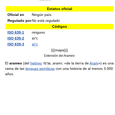
Estatus oficial
Oficial en
Ningún país
Regulado por
No está regulado
Códigos
ISO 639-1
ninguno
ISO 639-2
arc
ISO 639-3
arc
{{{mapa}}}
Extensión del Arameo
El
arameo
(del
hebreo
אֲרַמִּי,
aramí
, «de la tierra de
Aram
») es una
rama de las
lenguas semíticas
con una historia de al menos 3.000
años.