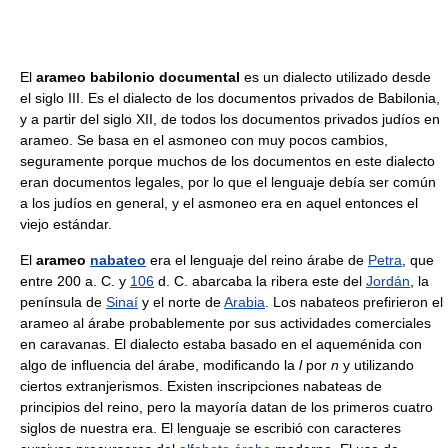
El
arameo babilonio documental
es un dialecto utilizado desde
el siglo III. Es el dialecto de los documentos privados de Babilonia,
y a partir del siglo XII, de todos los documentos privados judíos en
arameo. Se basa en el asmoneo con muy pocos cambios,
seguramente porque muchos de los documentos en este dialecto
eran documentos legales, por lo que el lenguaje debía ser común
a los judíos en general, y el asmoneo era en aquel entonces el
viejo estándar.
El
arameo
nabateo
era el lenguaje del reino árabe de
Petra
, que
entre 200 a. C. y
106
d. C. abarcaba la ribera este del
Jordán
, la
península de
Sinaí
y el norte de
Arabia
. Los nabateos prefirieron el
arameo al árabe probablemente por sus actividades comerciales
en caravanas. El dialecto estaba basado en el aqueménida con
algo de influencia del árabe, modificando la
l
por
n
y utilizando
ciertos extranjerismos. Existen inscripciones nabateas de
principios del reino, pero la mayoría datan de los primeros cuatro
siglos de nuestra era. El lenguaje se escribió con caracteres