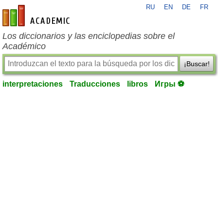
RU
EN
DE
FR
es-academic.com
Los diccionarios y las enciclopedias sobre el
Académico
¡Buscar!
interpretaciones
Traducciones
libros
Игры ⚽