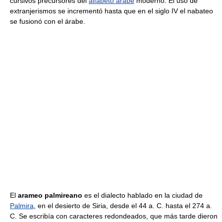
cursivos precursores del
alfabeto árabe
moderno. El uso de
extranjerismos se incrementó hasta que en el siglo IV el nabateo
se fusionó con el árabe.
El
arameo palmireano
es el dialecto hablado en la ciudad de
Palmira
, en el desierto de Siria, desde el 44 a. C. hasta el 274 a.
C. Se escribía con caracteres redondeados, que más tarde dieron