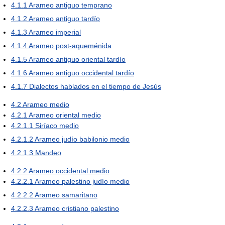
4.1.1
Arameo antiguo temprano
4.1.2
Arameo antiguo tardío
4.1.3
Arameo imperial
4.1.4
Arameo post-aqueménida
4.1.5
Arameo antiguo oriental tardío
4.1.6
Arameo antiguo occidental tardío
4.1.7
Dialectos hablados en el tiempo de Jesús
4.2
Arameo medio
4.2.1
Arameo oriental medio
4.2.1.1
Siríaco medio
4.2.1.2
Arameo judío babilonio medio
4.2.1.3
Mandeo
4.2.2
Arameo occidental medio
4.2.2.1
Arameo palestino judío medio
4.2.2.2
Arameo samaritano
4.2.2.3
Arameo cristiano palestino