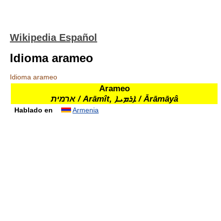
Wikipedia Español
Idioma arameo
Idioma arameo
Arameo
ארמית / Arāmît, ܐܪܡܝܐ / Ārāmāyâ
Hablado en
Armenia