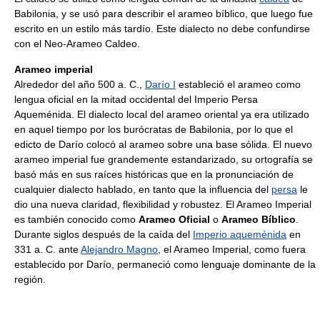
Babilonia, y se usó para describir el arameo bíblico, que luego fue
escrito en un estilo más tardío. Este dialecto no debe confundirse
con el Neo-Arameo Caldeo.
Arameo imperial
Alrededor del año 500 a. C.,
Darío I
estableció el arameo como
lengua oficial en la mitad occidental del Imperio Persa
Aqueménida. El dialecto local del arameo oriental ya era utilizado
en aquel tiempo por los burócratas de Babilonia, por lo que el
edicto de Darío colocó al arameo sobre una base sólida. El nuevo
arameo imperial fue grandemente estandarizado, su ortografía se
basó más en sus raíces históricas que en la pronunciación de
cualquier dialecto hablado, en tanto que la influencia del
persa
le
dio una nueva claridad, flexibilidad y robustez. El Arameo Imperial
es también conocido como
Arameo Oficial
o
Arameo Bíblico
.
Durante siglos después de la caída del
Imperio aqueménida
en
331 a. C. ante
Alejandro Magno
, el Arameo Imperial, como fuera
establecido por Darío, permaneció como lenguaje dominante de la
región.