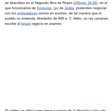
se describen en el Segundo libro de Reyes (
2Reyes
18:26
), en el
que funcionarios de
Ezequías
,
rey
de
Judea
, pretenden negociar
con los
embajadores
asirios en arameo, de tal manera que el
pueblo no entienda. Alrededor de 600 a. C. Adón, un rey cananeo,
escribe al
faraón
egipcio en arameo.
El caldeo se utilizó como lengua común de la dinastía
caldea
de