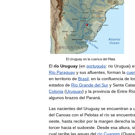
El
Uruguay
en
la
cuenca
del
Plata
El
río
Uruguay
(
en
portugués
:
rio
Uruguai
)
e
Río
Paraguay
y
sus
afluentes
,
forman
la
cue
en
territorio
de
Brasil
,
en
la
confluencia
de
lo
estados
de
Río
Grande
del
Sur
y
Santa
Cata
Colonia
(
Uruguay
)
y
la
provincia
de
Entre
Rí
algunos
brazos
del
Paraná
.
Las
nacientes
del
Uruguay
se
encuentran
a
del
Canoas
con
el
Pelotas
el
río
se
encuentr
oeste
,
hasta
recibir
por
la
margen
derecha
la
torcer
hacia
el
sudoeste
.
Desde
esa
altura
,
s
cual
recibe
las
aguas
del
río
Cuareim
(
Quara