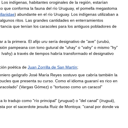
.
Los
indígenas
,
habitantes
oroginales
de
la
región
,
estarían
co
que
conforma
la
fauna
del
río
Uruguay
,
el
pomella
megastoma
lariidae
)
abundante
en
el
río
Uruguay
.
Los
indígenas
utilizaban
a
algunos
ritos
.
Las
grandes
cantidades
en
enterramientos
rtancia
que
tenían
los
caracoles
para
los
antiguos
pobladores
de
ar
a
la
primera
.
El
afijo
uru
sería
designativo
de
"
ave
" (
urubú
,
sión
pampeana
con
tono
gutural
de
"
uhay
"
o
"
vahy
"
o
mismo
"
hy
"
,
Ivahy
)
a
través
de
tiempos
habría
transformado
el
designativo
ción
poética
de
Juan
Zorrilla
de
San
Martín
;
eniero
geógrafo
José
María
Reyes
sostuvo
que
cabría
también
la
bucles
que
presenta
su
curso
.
Como
el
idioma
guaraní
es
rico
en
aracolado
" (
Vargas
Gómez
)
o
"
tortuoso
como
un
caracol
"
ra
lo
tradujo
como
"
río
principal
" (
yruguaï
)
o
"
del
canal
" (
ïruguá
),
sta
por
el
sacerdote
jesuita
Ruiz
de
Montoya:
"
canal
por
donde
va