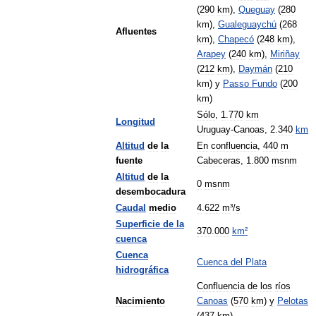
(
290
km
),
Queguay
(
280
km
),
Gualeguaychú
(
268
Afluentes
km
),
Chapecó
(
248
km
),
Arapey
(
240
km
),
Miriñay
(
212
km
),
Daymán
(
210
km
)
y
Passo
Fundo
(
200
km
)
Sólo
,
1
.
770
km
Longitud
Uruguay
-
Canoas
,
2
.
340
km
Altitud
de
la
En
confluencia
,
440
m
fuente
Cabeceras
,
1
.
800
msnm
Altitud
de
la
0
msnm
desembocadura
Caudal
medio
4
.
622
m
³/
s
Superficie
de
la
370
.
000
km
²
cuenca
Cuenca
Cuenca
del
Plata
hidrográfica
Confluencia
de
los
ríos
Nacimiento
Canoas
(
570
km
)
y
Pelotas