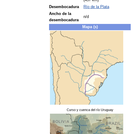
(
437
km
)
Desembocadura
Río
de
la
Plata
Ancho
de
la
n
/
d
desembocadura
Mapa
(
s
)
Curso
y
cuenca
del
río
Uruguay