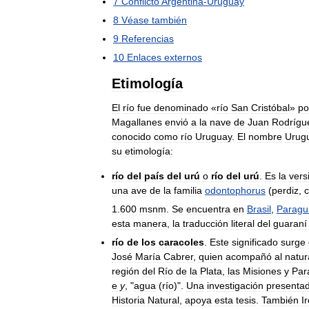
7
Conflicto
Argentina
-
Uruguay
8
Véase
también
9
Referencias
10
Enlaces
externos
Etimología
El
río
fue
denominado
«
río
San
Cristóbal
»
po
Magallanes
envió
a
la
nave
de
Juan
Rodrígu
conocido
como
río
Uruguay
.
El
nombre
Urug
su
etimología:
río
del
país
del
urú
o
río
del
urú
.
Es
la
vers
una
ave
de
la
familia
odontophorus
(
perdiz
,
c
1
.
600
msnm
.
Se
encuentra
en
Brasil
,
Paragu
esta
manera
,
la
traducción
literal
del
guaraní
río
de
los
caracoles
.
Este
significado
surge
José
María
Cabrer
,
quien
acompañó
al
natur
región
del
Río
de
la
Plata
,
las
Misiones
y
Par
e
y
, "
agua
(
río
)".
Una
investigación
presenta
Historia
Natural
,
apoya
esta
tesis
.
También
I