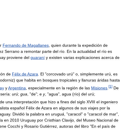
r
Fernando
de
Magallanes
,
quien
durante
la
expedición
de
ez
Serrano
a
remontar
parte
del
río
.
En
la
actualidad
el
río
es
uay
proviene
del
guaraní
y
existen
varias
explicaciones
acerca
de
ión
de
Félix
de
Azara
.
El
"
corcovado
urú
"
o
,
simplemente
urú
,
es
odorniz
)
que
habita
en
bosques
tropicales
y
llanuras
áridas
hasta
[
1
]
ay
y
Argentina
,
especialmente
en
la
región
de
las
Misiones
.
De
sería:
urú
;
gua
, "
de
";
e
y
, "
agua
",
agua
(
río
)
del
urú
;
de
una
interpretación
que
hizo
a
fines
del
siglo
XVIII
el
ingeniero
alista
español
Félix
de
Azara
en
algunos
de
sus
viajes
por
la
aguay
.
Dividió
la
palabra
en
uruguá
, "
caracol
"
o
"
caracol
de
mar
",
da
en
2010
Uruguay
por
Cristhian
Clavijo
,
del
Museo
Nacional
de
rene
Cocchi
y
Rosario
Gutiérrez
,
autoras
del
libro
"
En
el
país
de