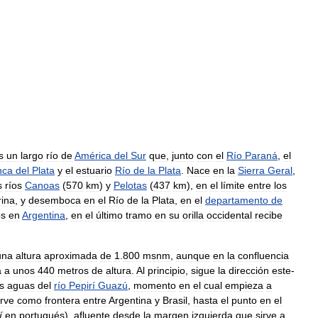
s
un
largo
río
de
América
del
Sur
que
,
junto
con
el
Río
Paraná
,
el
nca
del
Plata
y
el
estuario
Río
de
la
Plata
.
Nace
en
la
Sierra
Geral
,
s
ríos
Canoas
(
570
km
)
y
Pelotas
(
437
km
),
en
el
límite
entre
los
rina
,
y
desemboca
en
el
Río
de
la
Plata
,
en
el
departamento
de
os
en
Argentina
,
en
el
último
tramo
en
su
orilla
occidental
recibe
una
altura
aproximada
de
1
.
800
msnm
,
aunque
en
la
confluencia
a
a
unos
440
metros
de
altura
.
Al
principio
,
sigue
la
dirección
este
-
s
aguas
del
río
Pepirí
Guazú
,
momento
en
el
cual
empieza
a
irve
como
frontera
entre
Argentina
y
Brasil
,
hasta
el
punto
en
el
í
en
portugués
),
afluente
desde
la
margen
izquierda
que
sirve
a