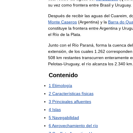
su
vez
como
frontera
entre
Brasil
y
Uruguay
.
Después
de
recibir
las
aguas
del
Cuareim
,
d
Monte
Caseros
(
Argentina
)
y
la
Barra
do
Qua
constituye
la
frontera
entre
Argentina
y
Urug
el
Río
de
la
Plata
.
Junto
con
el
Río
Paraná
,
forma
la
cuenca
del
extensión
,
de
los
cuales
1
.
262
corresponden
508
km
restantes
transcurren
enteramente
e
Pelotas
-
Uruguay
,
el
río
alcanza
los
2
.
340
km
Contenido
1
Etimología
2
Características
físicas
3
Principales
afluentes
4
Islas
5
Navegabilidad
6
Aprovechamiento
del
río