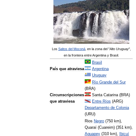
Los
Saltos
del
Moconá
,
en
la
zona
del
"
Alto
Uruguay
",
en
la
frontera
entre
Argentina
y
Brasil
.
Brasil
País
que
atraviesa
Argentina
Uruguay
Río
Grande
del
Sur
(
BRA
)
Circunscripciones
Santa
Catarina
(
BRA
)
que
atraviesa
Entre
Ríos
(
ARG
)
Departamento
de
Colonia
(
URU
)
Rios
Negro
(
750
km
),
Quaraí
(
Cuareim
) (
351
km
),
Aguapey
(
310
km
),
Ibicuí