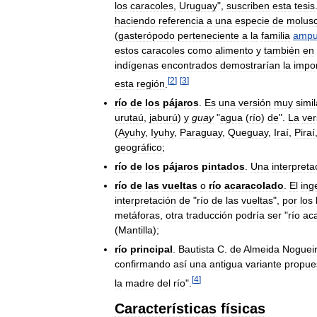
los
caracoles
,
Uruguay
",
suscriben
esta
tesis
haciendo
referencia
a
una
especie
de
molus
(
gasterópodo
perteneciente
a
la
familia
ampul
estos
caracoles
como
alimento
y
también
en
indígenas
encontrados
demostrarían
la
impo
[
2
]
[
3
]
esta
región
.
río
de
los
pájaros
.
Es
una
versión
muy
simil
urutaú
,
jaburú
)
y
guay
"
agua
(
río
)
de
".
La
ver
(
Ayuhy
,
Iyuhy
,
Paraguay
,
Queguay
,
Iraí
,
Piraí
geográfico
;
río
de
los
pájaros
pintados
.
Una
interpreta
río
de
las
vueltas
o
río
acaracolado
.
El
ing
interpretación
de
"
río
de
las
vueltas
",
por
los
metáforas
,
otra
traducción
podría
ser
"
río
ac
(
Mantilla
);
río
principal
.
Bautista
C
.
de
Almeida
Noguei
confirmando
así
una
antigua
variante
propue
[
4
]
la
madre
del
río
".
Características
físicas