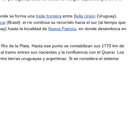
onde
se
forma
una
triple
frontera
entre
Bella
Unión
(
Uruguay
),
rai
(
Brasil
);
el
río
continúa
su
recorrido
hacia
el
sur
(
al
tiempo
que
uay
)
hasta
la
localidad
de
Nueva
Palmira
,
en
donde
desemboca
en
Río
de
la
Plata
.
Hasta
ese
punto
se
contabilizan
sus
1770
km
de
al
tramo
entres
sus
nacientes
y
la
confluencia
con
el
Quaraí
.
Los
ntre
tierras
uruguayas
y
argentinas
.
Si
se
considera
el
sistema
.