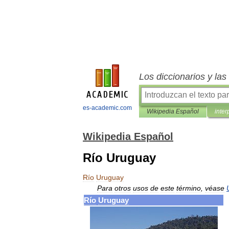
Los diccionarios y la
es-academic.com
Wikipedia Español
inter
Wikipedia Español
Río Uruguay
Río
Uruguay
Para
otros
usos
de
este
término
,
véase
Río
Uruguay