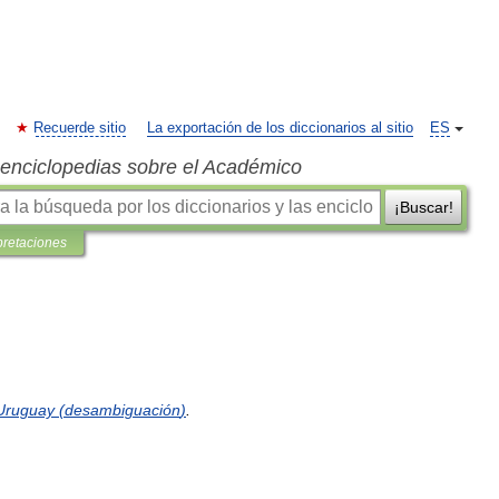
Recuerde sitio
La exportación de los diccionarios al sitio
ES
s enciclopedias sobre el Académico
¡Buscar!
pretaciones
Uruguay
(
desambiguación
)
.