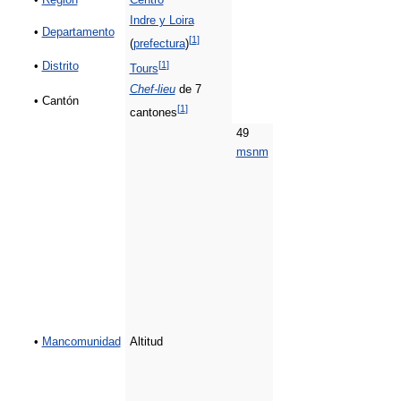
•
Región
Centro
Indre y Loira
•
Departamento
[
1
]
(
prefectura
)
[
1
]
•
Distrito
Tours
Chef-lieu
de 7
• Cantón
[
1
]
cantones
49
msnm
•
Mancomunidad
Altitud