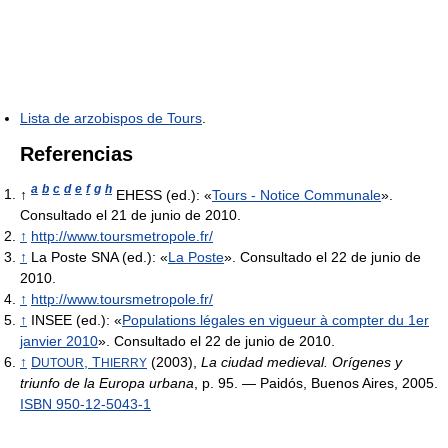
Lista de arzobispos de Tours
.
Referencias
a
b
c
d
e
f
g
h
↑
EHESS (ed.): «
Tours - Notice Communale
».
Consultado el 21 de junio de 2010.
↑
http://www.toursmetropole.fr/
↑
La Poste SNA (ed.): «
La Poste
». Consultado el 22 de junio de
2010.
↑
http://www.toursmetropole.fr/
↑
INSEE (ed.): «
Populations légales en vigueur à compter du 1er
janvier 2010
». Consultado el 22 de junio de 2010.
↑
D
, T
(2003),
La ciudad medieval. Orígenes y
UTOUR
HIERRY
triunfo de la Europa urbana
, p. 95. — Paidós, Buenos Aires, 2005.
ISBN 950-12-5043-1