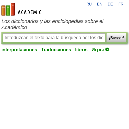
RU
EN
DE
FR
es-academic.com
Los diccionarios y las enciclopedias sobre el
Académico
¡Buscar!
interpretaciones
Traducciones
libros
Игры ⚽