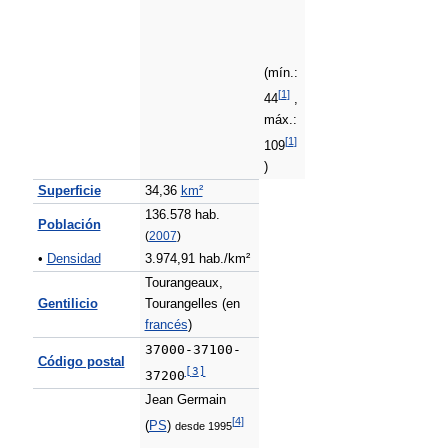
(mín.:
[
1
]
44
,
máx.:
[
1
]
109
)
Superficie
34,36
km²
136.578 hab.
Población
(
2007
)
•
Densidad
3.974,91 hab./km²
Tourangeaux,
Gentilicio
Tourangelles (en
francés
)
37000-37100-
Código postal
[
3
]
37200
Jean Germain
[
4
]
(
PS
)
desde 1995