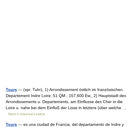
Tours
— (spr. Tuhr), 1) Arrondissement östlich im französischen
Departement Indre Loire; 51 QM., 157,600 Ew.; 2) Hauptstadt des
Arrondissements u. Departements, am Einflusse des Cher in die
Loire u. nahe bei dem Einfluß der Lisse in letztere (über welche …
Pierer's Universal-Lexikon
Tours
— es una ciudad de Francia, del departamento de Indre y