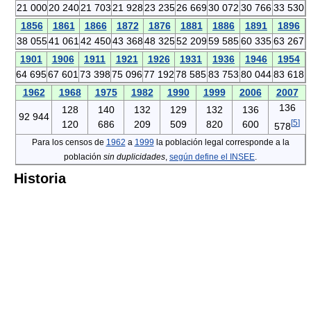
21 000
20 240
21 703
21 928
23 235
26 669
30 072
30 766
33 530
1856
1861
1866
1872
1876
1881
1886
1891
1896
38 055
41 061
42 450
43 368
48 325
52 209
59 585
60 335
63 267
1901
1906
1911
1921
1926
1931
1936
1946
1954
64 695
67 601
73 398
75 096
77 192
78 585
83 753
80 044
83 618
1962
1968
1975
1982
1990
1999
2006
2007
136
128
140
132
129
132
136
92 944
[
5
]
120
686
209
509
820
600
578
Para los censos de
1962
a
1999
la población legal corresponde a la
población
sin duplicidades
,
según define el INSEE
.
Historia