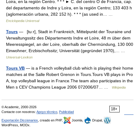
Loira, en la región Centro. * * * ► C. del centro O de Francia, cap.
del departamento de Indre y Loira, en la región Centro; 133 403 h
(aglomeración urbana, 282 152 h). * * * (as used in… …
Enciclopedia Universal
Tours
— [tuːr], Stadt in Frankreich, Mittelpunkt der Touraine und
Verwaltungssitz des Départements Indre et Loire, 48 m über dem
Meeresspiegel, an der Loire, oberhalb der Chermündung, 130 000
Einwohner; Erzbischofssitz; Universität (gegründet 1970),… …
Universal-Lexikon
Tours VB
— is a French volleyball club which is playing their home
matches at the Salle Robert Grenon in Tours.Tours VB plays in Pro
A, top volleyball league in France.The team also participates in the
Men s CEV Champions League 2006 072006/07… …
Wikipedia
© Academic, 2000-2026
18+
Contacte con nosotros:
Apoyo técnico
,
Publicidad
Exportación Diccionarios
, creado en PHP,
Joomla,
Drupal,
WordPress, MODx.