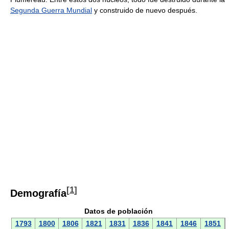
Segunda Guerra Mundial
y construido de nuevo después.
[
1
]
Demografía
Datos de población
1793
1800
1806
1821
1831
1836
1841
1846
1851