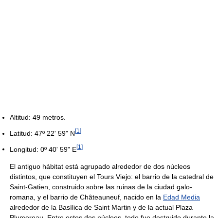
Altitud: 49 metros.
[
1
]
Latitud: 47º 22' 59" N
[
1
]
Longitud: 0º 40' 59" E
El antiguo hábitat está agrupado alrededor de dos núcleos
distintos, que constituyen el Tours Viejo: el barrio de la catedral de
Saint-Gatien, construido sobre las ruinas de la ciudad galo-
romana, y el barrio de Châteauneuf, nacido en la
Edad Media
alrededor de la Basílica de Saint Martin y de la actual Plaza
Plumereau. Entre estos dos núcleos, todo fue destruido durante la