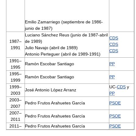
Emilio Zamarriego (septiembre de 1986-
junio de 1987)
Luciano Sánchez Reus (junio de 1987-abril
CDS
1987–
de 1989)
CDS
1991
Julio Navajo (abril de 1989)
CDS
Antonio Perteguer (abril de 1989-1991)
1991–
Ramón Escobar Santiago
PP
1995
1995–
Ramón Escobar Santiago
PP
1999
1999–
UC-
CDS
y
José Antonio López Arranz
2003
PP
2003–
Pedro Frutos Arahuetes García
PSOE
2007
2007–
Pedro Frutos Arahuetes García
PSOE
2011
2011–
Pedro Frutos Arahuetes García
PSOE