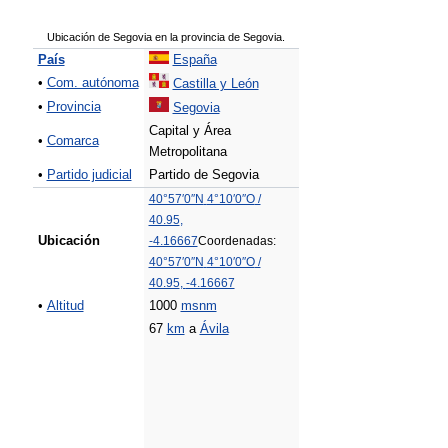
Ubicación de Segovia en la provincia de Segovia.
País
España
•
Com. autónoma
Castilla y León
•
Provincia
Segovia
Capital y Área
•
Comarca
Metropolitana
•
Partido judicial
Partido de Segovia
40°57′0″N
4°10′0″O
/
40.95
,
Ubicación
-4.16667
Coordenadas:
40°57′0″N
4°10′0″O
/
40.95
,
-4.16667
•
Altitud
1000
msnm
67
km
a
Ávila