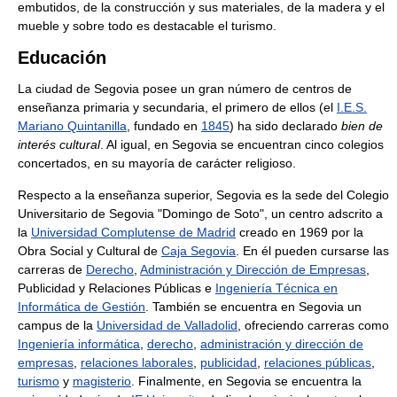
embutidos, de la construcción y sus materiales, de la madera y el
mueble y sobre todo es destacable el turismo.
Educación
La ciudad de Segovia posee un gran número de centros de
enseñanza primaria y secundaria, el primero de ellos (el
I.E.S.
Mariano Quintanilla
, fundado en
1845
) ha sido declarado
bien de
interés cultural
. Al igual, en Segovia se encuentran cinco colegios
concertados, en su mayoría de carácter religioso.
Respecto a la enseñanza superior, Segovia es la sede del Colegio
Universitario de Segovia "Domingo de Soto", un centro adscrito a
la
Universidad Complutense de Madrid
creado en 1969 por la
Obra Social y Cultural de
Caja Segovia
. En él pueden cursarse las
carreras de
Derecho
,
Administración y Dirección de Empresas
,
Publicidad y Relaciones Públicas e
Ingeniería Técnica en
Informática de Gestión
. También se encuentra en Segovia un
campus de la
Universidad de Valladolid
, ofreciendo carreras como
Ingeniería informática
,
derecho
,
administración y dirección de
empresas
,
relaciones laborales
,
publicidad
,
relaciones públicas
,
turismo
y
magisterio
. Finalmente, en Segovia se encuentra la