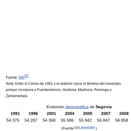
[
2
]
Fuente:
INE
Nota: Entre el Censo de 1981 y el anterior crece el término del municipio
porque incorpora a Fuentemilanos, Hontoria, Madrona, Revenga y
Zamarramala.
Evolución
demográfica
de
Segovia
1991
1996
2001
2004
2005
2007
2008
54.375
54.287
54.368
55.586
55.942
56.047
56.858
[
cita requerida
]
(Fuente:
)