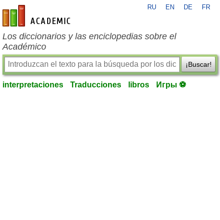
RU
EN
DE
FR
es-academic.com
Los diccionarios y las enciclopedias sobre el
Académico
¡Buscar!
interpretaciones
Traducciones
libros
Игры ⚽