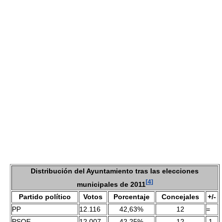
Distribución del Ayuntamiento tras las elecciones
[
4
]
municipales de 2011
Partido político
Votos
Porcentaje
Concejales
+/-
PP
12.116
42,63%
12
=
PSOE
12.007
42,25%
12
-1