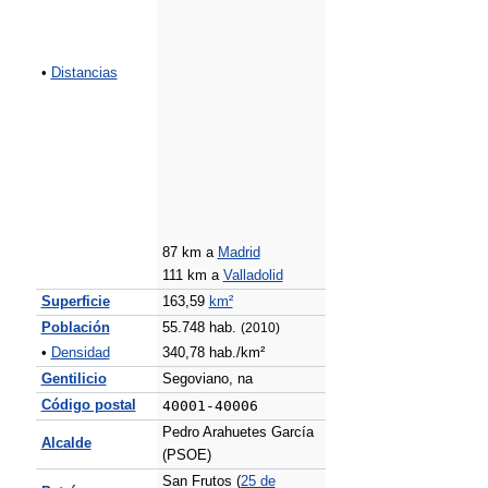
•
Distancias
87 km a
Madrid
111 km a
Valladolid
Superficie
163,59
km²
Población
55.748 hab.
(2010)
•
Densidad
340,78 hab./km²
Gentilicio
Segoviano, na
Código postal
40001-40006
Pedro Arahuetes García
Alcalde
(PSOE)
San Frutos (
25 de