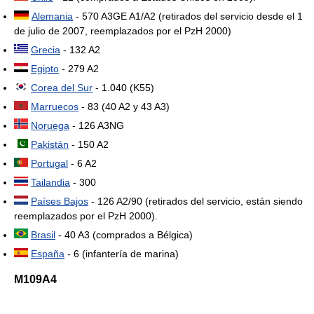
Alemania
- 570 A3GE A1/A2 (retirados del servicio desde el 1
de julio de 2007, reemplazados por el PzH 2000)
Grecia
- 132 A2
Egipto
- 279 A2
Corea del Sur
- 1.040 (K55)
Marruecos
- 83 (40 A2 y 43 A3)
Noruega
- 126 A3NG
Pakistán
- 150 A2
Portugal
- 6 A2
Tailandia
- 300
Países Bajos
- 126 A2/90 (retirados del servicio, están siendo
reemplazados por el PzH 2000).
Brasil
- 40 A3 (comprados a Bélgica)
España
- 6 (infantería de marina)
M109A4