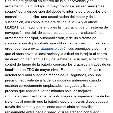
Una mejora general en el área de la supervivencia y del
armamento. Esto incluye un mayor blindaje, un rediseño (más
seguro) de la disposición del depósito interno de proyectiles y el
mecanismo de estiba, una actualización del motor y de la
suspensión, así como la mejora del obús M284 y el afuste
M182A1. La mayor diferencia es la integración de un sistema de
navegación inercial, de sensores que detectan la situación del
armamento principal, automatización, y de un sistema de
comunicación digital cifrado que utiliza frecuencias controladas por
ordenador para evitar
ataques electrónicos
enemigos y permitir
que el obús envíe la localización y la altitud en la rejilla al centro
de dirección de fuego (FDC) de la batería. A su vez, el centro de
control de fuego de la batería coordina los disparos a través de un
batallón o un FDC de mayor nivel. Esto le permite al Paladin
detenerse y abrir fuego en menos de 30 segundos, con una
precisión equivalente a la de los modelos anteriores cuando
estaban correctamente emplazados, cargados y listos - un
proceso que requería varios minutos bajo las mejores
circunstancias. Tácticamente, esto mejora la supervivencia de los
sistemas al permitir que la batería opere en pares dispersados a
través del campo y permitiendo que el obús se movilice
rápidamente entre cada disparo, o si es atacado con fuego