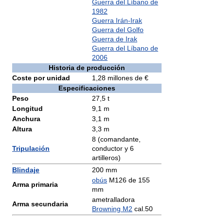
Guerra del Líbano de
1982
Guerra Irán-Irak
Guerra del Golfo
Guerra de Irak
Guerra del Líbano de
2006
Historia de producción
Coste por unidad
1,28 millones de €
Especificaciones
Peso
27,5 t
Longitud
9,1 m
Anchura
3,1 m
Altura
3,3 m
8 (comandante,
Tripulación
conductor y 6
artilleros)
Blindaje
200 mm
obús
M126 de 155
Arma primaria
mm
ametralladora
Arma secundaria
Browning M2
cal.50