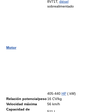
8V71T,
diésel
sobrealimentado
Motor
405-440
HP
( kW)
Relación potencia/peso
16 CV/kg
Velocidad máxima
56 km/h
Capacidad de
511 l