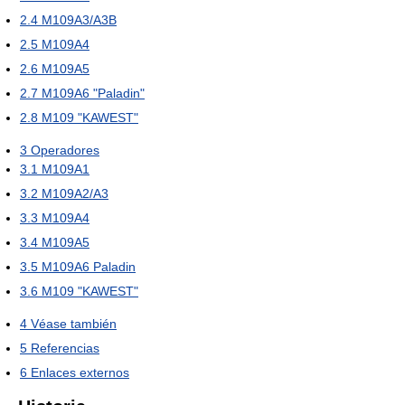
2.4
M109A3/A3B
2.5
M109A4
2.6
M109A5
2.7
M109A6 "Paladin"
2.8
M109 "KAWEST"
3
Operadores
3.1
M109A1
3.2
M109A2/A3
3.3
M109A4
3.4
M109A5
3.5
M109A6 Paladin
3.6
M109 "KAWEST"
4
Véase también
5
Referencias
6
Enlaces externos