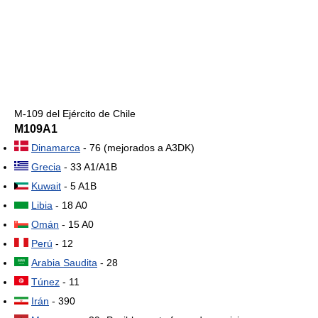
M-109 del Ejército de Chile
M109A1
Dinamarca
- 76 (mejorados a A3DK)
Grecia
- 33 A1/A1B
Kuwait
- 5 A1B
Libia
- 18 A0
Omán
- 15 A0
Perú
- 12
Arabia Saudita
- 28
Túnez
- 11
Irán
- 390