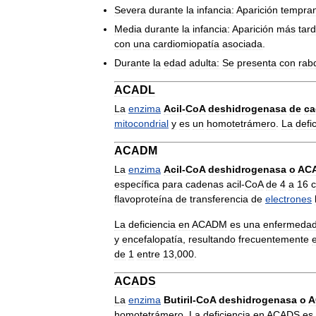
Severa
durante
la
infancia:
Aparición
tempra
Media
durante
la
infancia:
Aparición
más
tard
con
una
cardiomiopatía
asociada
.
Durante
la
edad
adulta:
Se
presenta
con
rab
ACADL
La
enzima
Acil
-
CoA
deshidrogenasa
de
ca
mitocondrial
y
es
un
homotetrámero
.
La
defi
ACADM
La
enzima
Acil
-
CoA
deshidrogenasa
o
AC
específica
para
cadenas
acil
-
CoA
de
4
a
16
flavoproteína
de
transferencia
de
electrones
La
deficiencia
en
ACADM
es
una
enfermeda
y
encefalopatía
,
resultando
frecuentemente
de
1
entre
13
,
000
.
ACADS
La
enzima
Butiril
-
CoA
deshidrogenasa
o
A
homotetrámero
.
La
deficiencia
en
ACADS
es