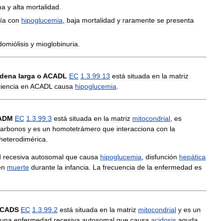
na
y
alta
mortalidad
.
ía
con
hipoglucemia
,
baja
mortalidad
y
raramente
se
presenta
domiólisis
y
mioglobinuria
.
dena
larga
o
ACADL
EC
1
.
3
.
99
.
13
está
situada
en
la
matriz
ciencia
en
ACADL
causa
hipoglucemia
.
ADM
EC
1
.
3
.
99
.
3
está
situada
en
la
matriz
mitocondrial
,
es
carbonos
y
es
un
homotetrámero
que
interacciona
con
la
heterodimérica
.
d
recesiva
autosomal
que
causa
hipoglucemia
,
disfunción
hepática
en
muerte
durante
la
infancia
.
La
frecuencia
de
la
enfermedad
es
CADS
EC
1
.
3
.
99
.
2
está
situada
en
la
matriz
mitocondrial
y
es
un
una
enfermedad
recesiva
autosomal
que
causa
acidosis
aguda
,