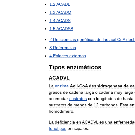
1
.
2
ACADL
1
.
3
ACADM
1
.
4
ACADS
1
.
5
ACADSB
2
Deficiencias
genéticas
de
las
acil
-
CoA
des
3
Referencias
4
Enlaces
externos
Tipos
enzimáticos
ACADVL
La
enzima
Acil
-
CoA
deshidrogenasa
de
ca
grasos
de
cadena
larga
o
cadena
muy
larga
acomodar
sustratos
con
longitudes
de
hasta
sustratos
de
menos
de
12
carbonos
.
Esta
en
homodímero
.
La
deficiencia
en
ACADVL
es
una
enfermeda
fenotipos
principales: