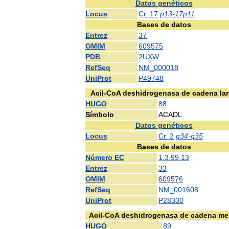
Datos
genéticos
Locus
Cr
.
17
p13
-
17p11
Bases
de
datos
Entrez
37
OMIM
609575
PDB
2UXW
RefSeq
NM
_
000018
UniProt
P49748
Acil
-
CoA
deshidrogenasa
de
cadena
la
HUGO
88
Símbolo
ACADL
Datos
genéticos
Locus
Cr
.
2
q34
-
q35
Bases
de
datos
Número
EC
1
.
3
.
99
.
13
Entrez
33
OMIM
609576
RefSeq
NM
_
001608
UniProt
P28330
Acil
-
CoA
deshidrogenasa
de
cadena
me
HUGO
89