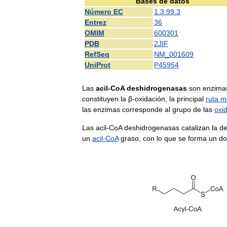
Bases
de
datos
Número
EC
1
.
3
.
99
.
3
Entrez
36
OMIM
600301
PDB
2JIF
RefSeq
NM
_
001609
UniProt
P45954
Las
acil
-
CoA
deshidrogenasas
son
enzima
constituyen
la
β
-
oxidación
,
la
principal
ruta
m
las
enzimas
corresponde
al
grupo
de
las
oxi
Las
acil
-
CoA
deshidrogenasas
catalizan
la
de
un
acil
-
CoA
graso
,
con
lo
que
se
forma
un
do