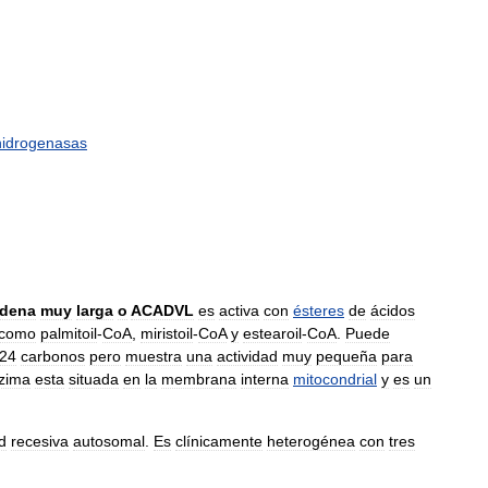
hidrogenasas
dena
muy
larga
o
ACADVL
es
activa
con
ésteres
de
ácidos
como
palmitoil
-
CoA
,
miristoil
-
CoA
y
estearoil
-
CoA
.
Puede
24
carbonos
pero
muestra
una
actividad
muy
pequeña
para
zima
esta
situada
en
la
membrana
interna
mitocondrial
y
es
un
d
recesiva
autosomal
.
Es
clínicamente
heterogénea
con
tres