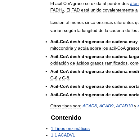
El
acil
-
CoA
graso
se
oxida
al
perder
dos
áto
FADH
.
El
FAD
está
unido
covalentemente
a
2
Existen
al
menos
cinco
enzimas
diferentes
q
varían
según
la
longitud
de
la
cadena
de
los
Acil
-
CoA
deshidrogenasa
de
cadena
muy
mitocondria
y
actúa
sobre
los
acil
-
CoA
graso
Acil
-
CoA
deshidrogenasa
de
cadena
larg
oxidación
de
ácidos
grasos
ramificados
,
com
Acil
-
CoA
deshidrogenasa
de
cadena
medi
C
-
6
y
C
-
8
.
Acil
-
CoA
deshidrogenasa
de
cadena
cort
Acil
-
CoA
deshidrogenasa
de
cadena
cort
Otros
tipos
son:
ACAD8
,
ACAD9
,
ACAD10
y
Contenido
1
Tipos
enzimáticos
1
.
1
ACADVL