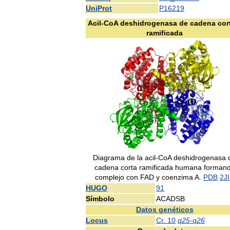
UniProt
P16219
Acil
-
CoA
deshidrogenasa
de
cadena
cor
ramificada
Diagrama
de
la
acil
-
CoA
deshidrogenasa
cadena
corta
ramificada
humana
forman
complejo
con
FAD
y
coenzima
A
.
PDB
2J
HUGO
91
Símbolo
ACADSB
Datos
genéticos
Locus
Cr
.
10
q25
-
q26