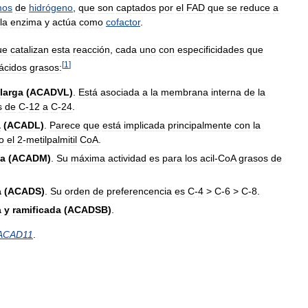
mos
de
hidrógeno
,
que
son
captados
por
el
FAD
que
se
reduce
a
la
enzima
y
actúa
como
cofactor
.
ue
catalizan
esta
reacción
,
cada
uno
con
especificidades
que
[
1
]
ácidos
grasos:
larga
(
ACADVL
)
.
Está
asociada
a
la
membrana
interna
de
la
s
de
C
-
12
a
C
-
24
.
a
(
ACADL
)
.
Parece
que
está
implicada
principalmente
con
la
o
el
2
-
metilpalmitil
CoA
.
a
(
ACADM
)
.
Su
máxima
actividad
es
para
los
acil
-
CoA
grasos
de
a
(
ACADS
)
.
Su
orden
de
preferencencia
es
C
-
4
>
C
-
6
>
C
-
8
.
a
y
ramificada
(
ACADSB
)
.
ACAD11
.