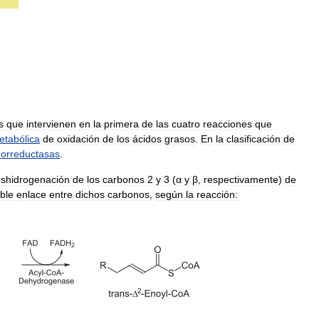
s
que
intervienen
en
la
primera
de
las
cuatro
reacciones
que
etabólica
de
oxidación
de
los
ácidos
grasos
.
En
la
clasificación
de
dorreductasas
.
shidrogenación
de
los
carbonos
2
y
3
(
α
y
β
,
respectivamente
)
de
ble
enlace
entre
dichos
carbonos
,
según
la
reacción: