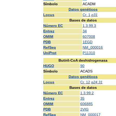
Símbolo
ACADM
Datos
genéticos
Locus
Cr
.
1
p31
Bases
de
datos
Número
EC
1
.
3
.
99
.
3
Entrez
34
OMIM
607008
PDB
1EGD
RefSeq
NM
_
000016
UniProt
P11310
Butiril
-
CoA
deshidrogenasa
HUGO
90
Símbolo
ACADS
Datos
genéticos
Locus
Cr
.
12
q24
.
31
Bases
de
datos
Número
EC
1
.
3
.
99
.
2
Entrez
35
OMIM
606885
PDB
2VIG
RefSeq
NM
_
000017