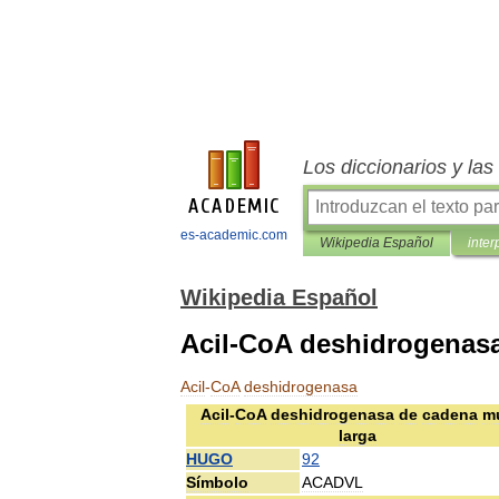
Los diccionarios y la
es-academic.com
Wikipedia Español
inter
Wikipedia Español
Acil-CoA deshidrogenas
Acil
-
CoA
deshidrogenasa
Acil
-
CoA
deshidrogenasa
de
cadena
m
larga
HUGO
92
Símbolo
ACADVL