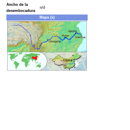
Ancho de la
n/d
desembocadura
Mapa (s)