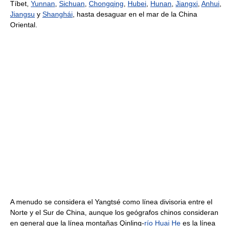
Tíbet,
Yunnan
,
Sichuan
,
Chongqing
,
Hubei
,
Hunan
,
Jiangxi
,
Anhui
,
Jiangsu
y
Shanghái
, hasta desaguar en el mar de la China
Oriental.
A menudo se considera el Yangtsé como línea divisoria entre el
Norte y el Sur de China, aunque los geógrafos chinos consideran
en general que la línea montañas Qinling-
río Huai He
es la línea