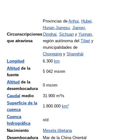
Provincias de
Anhui
,
Hubei
,
Hunan
,
Jiangsu
,
Jiangxi
,
Circunscripciones
Qinghai
,
Sichuan
y
Yunnan
,
que atraviesa
región autónoma del
Tíbet
y
municipalidades de
Chongqing
y
Shanghái
Longitud
6.300
km
Altitud
de la
5 042 msnm
fuente
Altitud
de la
0 msnm
desembocadura
Caudal
medio
31.900 m³/s
Superficie de la
1.800.000
km²
cuenca
Cuenca
n/d
hidrográfica
Nacimiento
Meseta tibetana
Desembocadura
Mar de la China Oriental