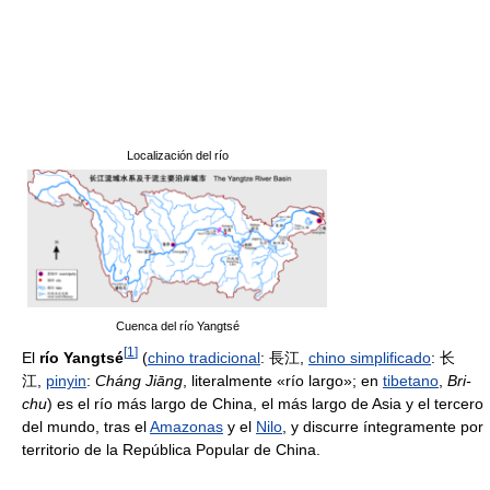
Localización del río
Cuenca del río Yangtsé
[
1
]
El
río Yangtsé
(
chino tradicional
: 長江,
chino simplificado
: 长
江,
pinyin
:
Cháng Jiāng
, literalmente «río largo»; en
tibetano
,
Bri-
chu
) es el río más largo de China, el más largo de Asia y el tercero
del mundo, tras el
Amazonas
y el
Nilo
, y discurre íntegramente por
territorio de la República Popular de China.