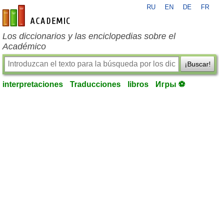
RU
EN
DE
FR
es-academic.com
Los diccionarios y las enciclopedias sobre el
Académico
¡Buscar!
interpretaciones
Traducciones
libros
Игры ⚽