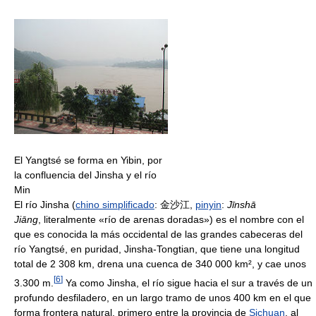
El Yangtsé se forma en Yibin, por
la confluencia del Jinsha y el río
Min
El río Jinsha (
chino simplificado
: 金沙江,
pinyin
:
Jīnshā
Jiāng
, literalmente «río de arenas doradas») es el nombre con el
que es conocida la más occidental de las grandes cabeceras del
río Yangtsé, en puridad, Jinsha-Tongtian, que tiene una longitud
total de 2 308 km, drena una cuenca de 340 000 km², y cae unos
[
6
]
3.300 m.
Ya como Jinsha, el río sigue hacia el sur a través de un
profundo desfiladero, en un largo tramo de unos 400 km en el que
forma frontera natural, primero entre la provincia de
Sichuan
, al