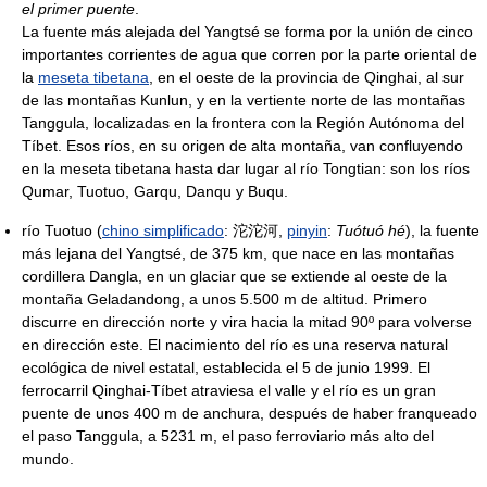
el primer puente
.
La fuente más alejada del Yangtsé se forma por la unión de cinco
importantes corrientes de agua que corren por la parte oriental de
la
meseta tibetana
, en el oeste de la provincia de Qinghai, al sur
de las montañas Kunlun, y en la vertiente norte de las montañas
Tanggula, localizadas en la frontera con la Región Autónoma del
Tíbet. Esos ríos, en su origen de alta montaña, van confluyendo
en la meseta tibetana hasta dar lugar al río Tongtian: son los ríos
Qumar, Tuotuo, Garqu, Danqu y Buqu.
río Tuotuo (
chino simplificado
: 沱沱河,
pinyin
:
Tuótuó hé
), la fuente
más lejana del Yangtsé, de 375 km, que nace en las montañas
cordillera Dangla, en un glaciar que se extiende al oeste de la
montaña Geladandong, a unos 5.500 m de altitud. Primero
discurre en dirección norte y vira hacia la mitad 90º para volverse
en dirección este. El nacimiento del río es una reserva natural
ecológica de nivel estatal, establecida el 5 de junio 1999. El
ferrocarril Qinghai-Tíbet atraviesa el valle y el río es un gran
puente de unos 400 m de anchura, después de haber franqueado
el paso Tanggula, a 5231 m, el paso ferroviario más alto del
mundo.