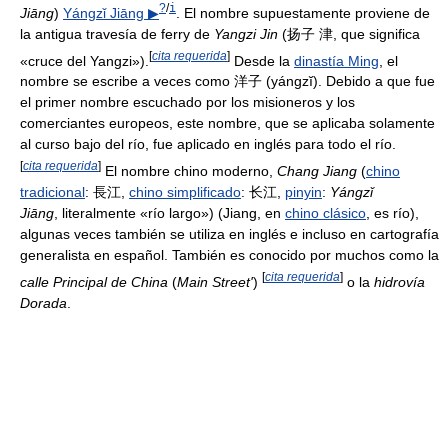
?
/
i
Jiāng
)
Yángzǐ Jiāng ▶
. El nombre supuestamente proviene de
la antigua travesía de ferry de
Yangzi Jin
(扬子 津, que significa
[
cita requerida
]
«cruce del Yangzi»).
Desde la
dinastía Ming
, el
nombre se escribe a veces como 洋子 (yángzĭ). Debido a que fue
el primer nombre escuchado por los misioneros y los
comerciantes europeos, este nombre, que se aplicaba solamente
al curso bajo del río, fue aplicado en inglés para todo el río.
[
cita requerida
]
El nombre chino moderno,
Chang Jiang
(
chino
tradicional
: 長江,
chino simplificado
: 长江,
pinyin
:
Yángzǐ
Jiāng
, literalmente «río largo») (Jiang, en
chino clásico
, es río),
algunas veces también se utiliza en inglés e incluso en cartografía
generalista en español. También es conocido por muchos como la
[
cita requerida
]
calle Principal de China
(
Main Street'
)
o la
hidrovía
Dorada
.