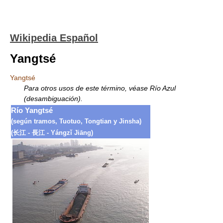
Wikipedia Español
Yangtsé
Yangtsé
Para otros usos de este término, véase Río Azul
(desambiguación).
Río Yangtsé
(según tramos, Tuotuo, Tongtian y Jinsha)
(长江 - 長江 - Yángzǐ Jiāng)