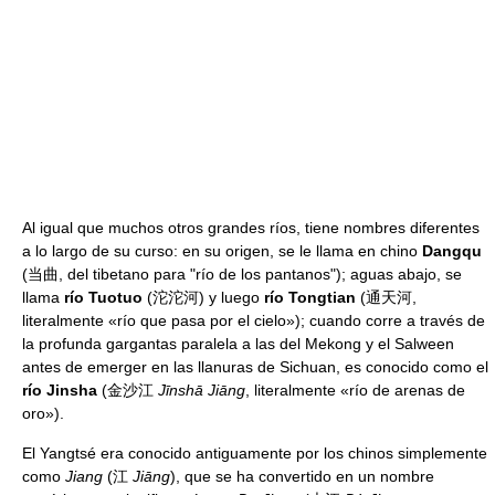
Al igual que muchos otros grandes ríos, tiene nombres diferentes
a lo largo de su curso: en su origen, se le llama en chino
Dangqu
(当曲, del tibetano para "río de los pantanos"); aguas abajo, se
llama
río Tuotuo
(沱沱河) y luego
río Tongtian
(通天河,
literalmente «río que pasa por el cielo»); cuando corre a través de
la profunda gargantas paralela a las del Mekong y el Salween
antes de emerger en las llanuras de Sichuan, es conocido como el
río Jinsha
(金沙江
Jīnshā Jiāng
, literalmente «río de arenas de
oro»).
El Yangtsé era conocido antiguamente por los chinos simplemente
como
Jiang
(江
Jiāng
), que se ha convertido en un nombre