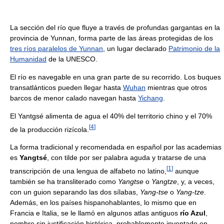
La sección del río que fluye a través de profundas gargantas en la
provincia de Yunnan, forma parte de las áreas protegidas de los
tres ríos paralelos de Yunnan
, un lugar declarado
Patrimonio de la
Humanidad
de la UNESCO.
El río es navegable en una gran parte de su recorrido. Los buques
transatlánticos pueden llegar hasta
Wuhan
mientras que otros
barcos de menor calado navegan hasta
Yichang
.
El Yantgsé alimenta de agua el 40% del territorio chino y el 70%
[
4
]
de la producción rizícola.
La forma tradicional y recomendada en español por las academias
es
Yangtsé
, con tilde por ser palabra aguda y tratarse de una
[
1
]
transcripción de una lengua de alfabeto no latino,
aunque
también se ha transliterado como
Yangtse
o
Yangtze
, y, a veces,
con un guion separando las dos sílabas,
Yang-tse
o
Yang-tze
.
Además, en los países hispanohablantes, lo mismo que en
Francia e Italia, se le llamó en algunos atlas antiguos
río Azul
,
nombre sin justificación histórica, probablemente inventado en