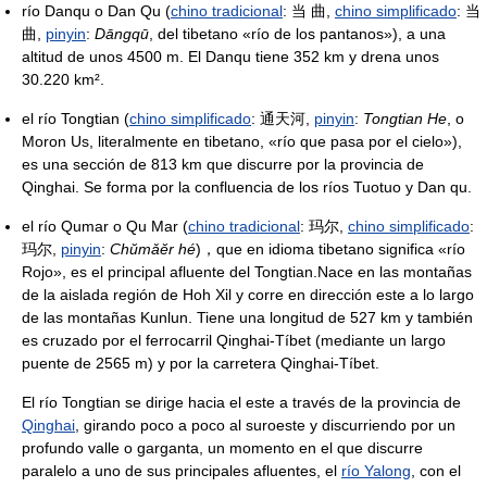
río Danqu o Dan Qu (
chino tradicional
: 当 曲,
chino simplificado
: 当
曲,
pinyin
:
Dāngqū
, del tibetano «río de los pantanos»), a una
altitud de unos 4500 m. El Danqu tiene 352 km y drena unos
30.220 km².
el río Tongtian (
chino simplificado
: 通天河,
pinyin
:
Tongtian He
, o
Moron Us, literalmente en tibetano, «río que pasa por el cielo»),
es una sección de 813 km que discurre por la provincia de
Qinghai. Se forma por la confluencia de los ríos Tuotuo y Dan qu.
el río Qumar o Qu Mar (
chino tradicional
: 玛尔,
chino simplificado
:
玛尔,
pinyin
:
Chŭmǎĕr hé
)，que en idioma tibetano significa «río
Rojo», es el principal afluente del Tongtian.Nace en las montañas
de la aislada región de Hoh Xil y corre en dirección este a lo largo
de las montañas Kunlun. Tiene una longitud de 527 km y también
es cruzado por el ferrocarril Qinghai-Tíbet (mediante un largo
puente de 2565 m) y por la carretera Qinghai-Tíbet.
El río Tongtian se dirige hacia el este a través de la provincia de
Qinghai
, girando poco a poco al suroeste y discurriendo por un
profundo valle o garganta, un momento en el que discurre
paralelo a uno de sus principales afluentes, el
río Yalong
, con el