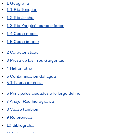
1
Geografía
1.1
Río Tongtian
1.2
Río Jinsha
1.3
Río Yangtsé: curso inferior
1.4
Curso medio
1.5
Curso inferior
2
Características
3
Presa de las Tres Gargantas
4
Hidrometría
5
Contaminación del agua
5.1
Fauna acuática
6
Principales ciudades a lo largo del río
7
Anejo. Red hidrográfica
8
Véase también
9
Referencias
10
Bibliografía