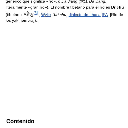
genérico que significa «río», o
Da Jiang
(大江
Dà Jiāng
,
literalmente «gran río»). El nombre tibetano para el río es
Drichu
[
5
]
(tibetano:
;
Wylie
:
'bri chu
;
dialecto de Lhasa
IPA
:
[Río de
འབྲི་ཆུ་
los yak hembra]
).
Contenido