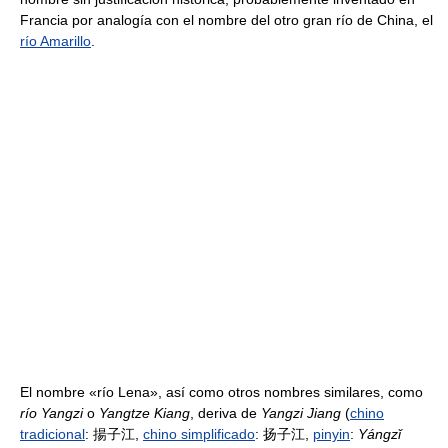
Francia por analogía con el nombre del otro gran río de China, el
río Amarillo
.
El nombre «río Lena», así como otros nombres similares, como
río Yangzi
o
Yangtze Kiang
, deriva de
Yangzi Jiang
(
chino
tradicional
: 揚子江,
chino simplificado
: 扬子江,
pinyin
:
Yángzǐ