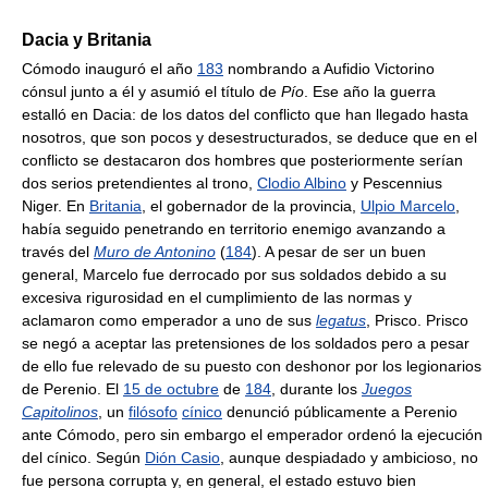
Dacia y Britania
Cómodo inauguró el año
183
nombrando a Aufidio Victorino
cónsul junto a él y asumió el título de
Pío
. Ese año la guerra
estalló en Dacia: de los datos del conflicto que han llegado hasta
nosotros, que son pocos y desestructurados, se deduce que en el
conflicto se destacaron dos hombres que posteriormente serían
dos serios pretendientes al trono,
Clodio Albino
y Pescennius
Niger. En
Britania
, el gobernador de la provincia,
Ulpio Marcelo
,
había seguido penetrando en territorio enemigo avanzando a
través del
Muro de Antonino
(
184
). A pesar de ser un buen
general, Marcelo fue derrocado por sus soldados debido a su
excesiva rigurosidad en el cumplimiento de las normas y
aclamaron como emperador a uno de sus
legatus
, Prisco. Prisco
se negó a aceptar las pretensiones de los soldados pero a pesar
de ello fue relevado de su puesto con deshonor por los legionarios
de Perenio. El
15 de octubre
de
184
, durante los
Juegos
Capitolinos
, un
filósofo
cínico
denunció públicamente a Perenio
ante Cómodo, pero sin embargo el emperador ordenó la ejecución
del cínico. Según
Dión Casio
, aunque despiadado y ambicioso, no
fue persona corrupta y, en general, el estado estuvo bien