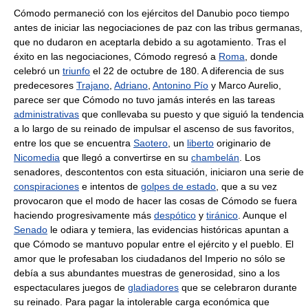
Cómodo permaneció con los ejércitos del Danubio poco tiempo
antes de iniciar las negociaciones de paz con las tribus germanas,
que no dudaron en aceptarla debido a su agotamiento. Tras el
éxito en las negociaciones, Cómodo regresó a
Roma
, donde
celebró un
triunfo
el 22 de octubre de 180. A diferencia de sus
predecesores
Trajano
,
Adriano
,
Antonino Pío
y Marco Aurelio,
parece ser que Cómodo no tuvo jamás interés en las tareas
administrativas
que conllevaba su puesto y que siguió la tendencia
a lo largo de su reinado de impulsar el ascenso de sus favoritos,
entre los que se encuentra
Saotero
, un
liberto
originario de
Nicomedia
que llegó a convertirse en su
chambelán
. Los
senadores, descontentos con esta situación, iniciaron una serie de
conspiraciones
e intentos de
golpes de estado
, que a su vez
provocaron que el modo de hacer las cosas de Cómodo se fuera
haciendo progresivamente más
despótico
y
tiránico
. Aunque el
Senado
le odiara y temiera, las evidencias históricas apuntan a
que Cómodo se mantuvo popular entre el ejército y el pueblo. El
amor que le profesaban los ciudadanos del Imperio no sólo se
debía a sus abundantes muestras de generosidad, sino a los
espectaculares juegos de
gladiadores
que se celebraron durante
su reinado. Para pagar la intolerable carga económica que