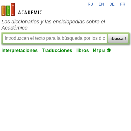
RU
EN
DE
FR
es-academic.com
Los diccionarios y las enciclopedias sobre el
Académico
¡Buscar!
interpretaciones
Traducciones
libros
Игры ⚽