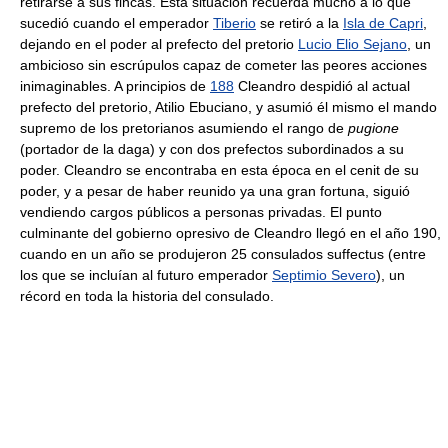
retirarse a sus fincas. Esta situación recuerda mucho a lo que
sucedió cuando el emperador
Tiberio
se retiró a la
Isla de Capri
,
dejando en el poder al prefecto del pretorio
Lucio Elio Sejano
, un
ambicioso sin escrúpulos capaz de cometer las peores acciones
inimaginables. A principios de
188
Cleandro despidió al actual
prefecto del pretorio, Atilio Ebuciano, y asumió él mismo el mando
supremo de los pretorianos asumiendo el rango de
pugione
(portador de la daga) y con dos prefectos subordinados a su
poder. Cleandro se encontraba en esta época en el cenit de su
poder, y a pesar de haber reunido ya una gran fortuna, siguió
vendiendo cargos públicos a personas privadas. El punto
culminante del gobierno opresivo de Cleandro llegó en el año 190,
cuando en un año se produjeron 25 consulados suffectus (entre
los que se incluían al futuro emperador
Septimio Severo
), un
récord en toda la historia del consulado.