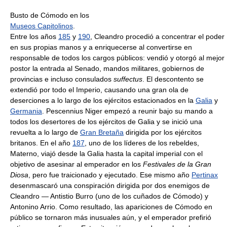
Busto de Cómodo en los
Museos Capitolinos
.
Entre los años
185
y
190
, Cleandro procedió a concentrar el poder
en sus propias manos y a enriquecerse al convertirse en
responsable de todos los cargos públicos: vendió y otorgó al mejor
postor la entrada al Senado, mandos militares, gobiernos de
provincias e incluso consulados
suffectus
. El descontento se
extendió por todo el Imperio, causando una gran ola de
deserciones a lo largo de los ejércitos estacionados en la
Galia
y
Germania
. Pescennius Niger empezó a reunir bajo su mando a
todos los desertores de los ejércitos de Galia y se inició una
revuelta a lo largo de
Gran Bretaña
dirigida por los ejércitos
britanos. En el año
187
, uno de los líderes de los rebeldes,
Materno, viajó desde la Galia hasta la capital imperial con el
objetivo de asesinar al emperador en los
Festivales de la Gran
Diosa
, pero fue traicionado y ejecutado. Ese mismo año
Pertinax
desenmascaró una conspiración dirigida por dos enemigos de
Cleandro — Antistio Burro (uno de los cuñados de Cómodo) y
Antonino Arrio. Como resultado, las apariciones de Cómodo en
público se tornaron más inusuales aún, y el emperador prefirió