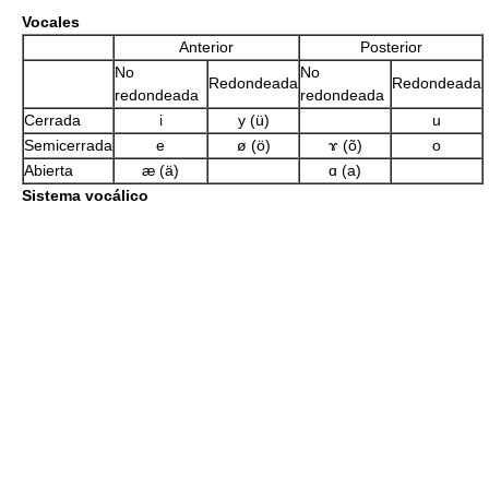
Vocales
Anterior
Posterior
No
No
Redondeada
Redondeada
redondeada
redondeada
Cerrada
i
y (ü)
u
Semicerrada
e
ø (ö)
ɤ (õ)
o
Abierta
æ (ä)
ɑ (a)
Sistema vocálico