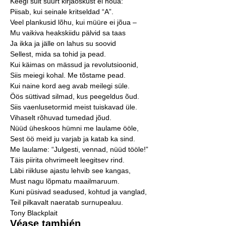
Keegi sult suurt kirjaoskust ei nõua:
Piisab, kui seinale kritseldad “A”.
Veel plankusid lõhu, kui müüre ei jõua –
Mu vaikiva heakskiidu pälvid sa taas
Ja ikka ja jälle on lahus su soovid
Sellest, mida sa tohid ja pead.
Kui käimas on mässud ja revolutsioonid,
Siis meiegi kohal. Me tõstame pead.
Kui naine kord aeg avab meilegi süle.
Öös süttivad silmad, kus peegeldus õud.
Siis vaenlusetormid meist tuiskavad üle.
Vihaselt rõhuvad tumedad jõud.
Nüüd üheskoos hümni me laulame ööle,
Sest öö meid ju varjab ja katab ka sind.
Me laulame: “Julgesti, vennad, nüüd tööle!”
Täis piirita ohvrimeelt leegitsev rind.
Läbi riikluse ajastu lehvib see kangas,
Must nagu lõpmatu maailmaruum.
Kuni püsivad seadused, kohtud ja vanglad,
Teil pilkavalt naeratab surnupealuu.
Tony Blackplait
Véase también