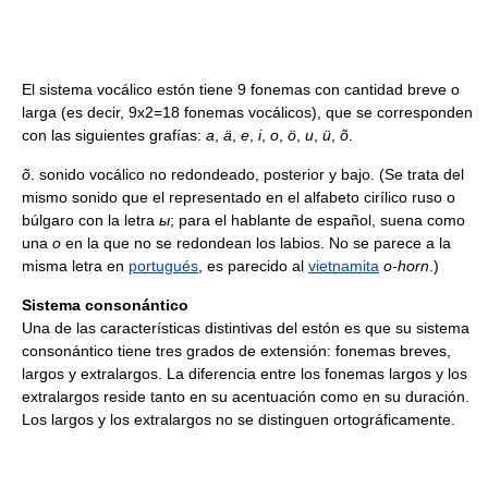
El sistema vocálico estón tiene 9 fonemas con cantidad breve o
larga (es decir, 9x2=18 fonemas vocálicos), que se corresponden
con las siguientes grafías:
a
,
ä
,
e
,
i
,
o
,
ö
,
u
,
ü
,
õ
.
õ
. sonido vocálico no redondeado, posterior y bajo. (Se trata del
mismo sonido que el representado en el alfabeto cirílico ruso o
búlgaro con la letra
ы
; para el hablante de español, suena como
una
o
en la que no se redondean los labios. No se parece a la
misma letra en
portugués
, es parecido al
vietnamita
o-horn
.)
Sistema consonántico
Una de las características distintivas del estón es que su sistema
consonántico tiene tres grados de extensión: fonemas breves,
largos y extralargos. La diferencia entre los fonemas largos y los
extralargos reside tanto en su acentuación como en su duración.
Los largos y los extralargos no se distinguen ortográficamente.