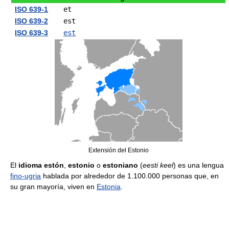
ISO 639-1
et
ISO 639-2
est
ISO 639-3
est
Extensión del Estonio
El
idioma estón
,
estonio
o
estoniano
(
eesti keel
) es una lengua
fino-ugria
hablada por alrededor de 1.100.000 personas que, en
su gran mayoría, viven en
Estonia
.