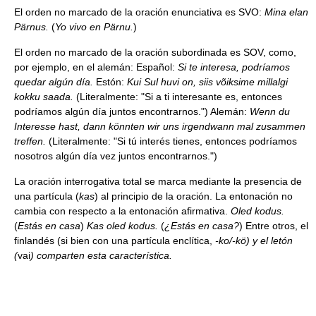
El orden no marcado de la oración enunciativa es SVO:
Mina elan
Pärnus.
(
Yo vivo en Pärnu.
)
El orden no marcado de la oración subordinada es SOV, como,
por ejemplo, en el alemán: Español:
Si te interesa, podríamos
quedar algún día.
Estón:
Kui Sul huvi on, siis võiksime millalgi
kokku saada.
(Literalmente: "Si a ti interesante es, entonces
podríamos algún día juntos encontrarnos.") Alemán:
Wenn du
Interesse hast, dann könnten wir uns irgendwann mal zusammen
treffen.
(Literalmente: "Si tú interés tienes, entonces podríamos
nosotros algún día vez juntos encontrarnos.")
La oración interrogativa total se marca mediante la presencia de
una partícula (
kas
) al principio de la oración. La entonación no
cambia con respecto a la entonación afirmativa.
Oled kodus.
(
Estás en casa
)
Kas oled kodus.
(
¿Estás en casa?
) Entre otros, el
finlandés (si bien con una partícula enclítica,
-ko/-kö) y el letón
(
vai
) comparten esta característica.