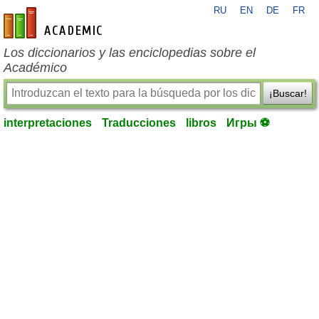
RU
EN
DE
FR
es-academic.com
Los diccionarios y las enciclopedias sobre el
Académico
¡Buscar!
interpretaciones
Traducciones
libros
Игры ⚽