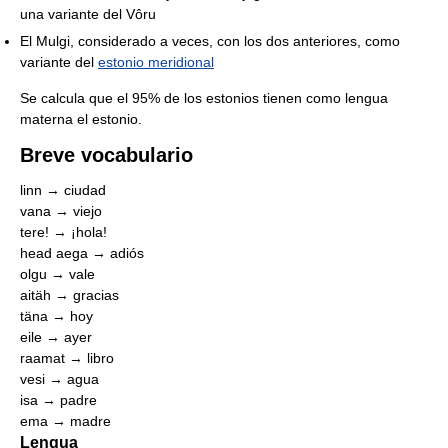
una variante del Vôru
El Mulgi, considerado a veces, con los dos anteriores, como
variante del
estonio meridional
Se calcula que el 95% de los estonios tienen como lengua
materna el estonio.
Breve vocabulario
linn → ciudad
vana → viejo
tere! → ¡hola!
head aega → adiós
olgu → vale
aitäh → gracias
täna → hoy
eile → ayer
raamat → libro
vesi → agua
isa → padre
ema → madre
Lengua