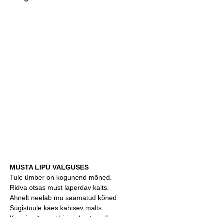
MUSTA LIPU VALGUSES
Tule ümber on kogunend mõned.
Ridva otsas must laperdav kalts.
Ahnelt neelab mu saamatud kõned
Sügistuule käes kahisev malts.