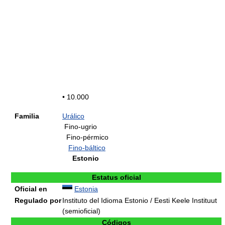
• 10.000
Familia
Urálico
Fino-ugrio
Fino-pérmico
Fino-báltico
Estonio
Estatus oficial
Oficial en
Estonia
Regulado por
Instituto del Idioma Estonio / Eesti Keele Instituut
(semioficial)
Códigos