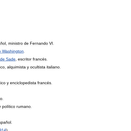
ñol
,
ministro
de
Fernando
VI
.
e
Washington
.
de
Sade
,
escritor
francés
.
ico
,
alquimista
y
ocultista
italiano
.
ico
y
enciclopedista
francés
.
yo
.
y
político
rumano
.
spañol
.
914
).