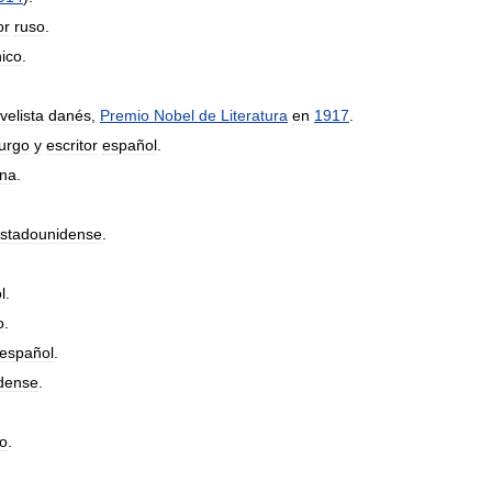
or
ruso
.
nico
.
velista
danés
,
Premio
Nobel
de
Literatura
en
1917
.
urgo
y
escritor
español
.
na
.
stadounidense
.
l
.
o
.
español
.
dense
.
io
.