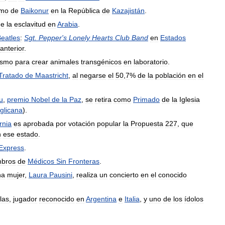
omo
de
Baikonur
en
la
República
de
Kazajistán
.
de
la
esclavitud
en
Arabia
.
eatles
:
Sgt
.
Pepper
'
s
Lonely
Hearts
Club
Band
en
Estados
anterior
.
ismo
para
crear
animales
transgénicos
en
laboratorio
.
Tratado
de
Maastricht
,
al
negarse
el
50
,
7
%
de
la
población
en
el
u
,
premio
Nobel
de
la
Paz
,
se
retira
como
Primado
de
la
Iglesia
glicana
).
rnia
es
aprobada
por
votación
popular
la
Propuesta
227
,
que
n
ese
estado
.
Express
.
bros
de
Médicos
Sin
Fronteras
.
na
mujer
,
Laura
Pausini
,
realiza
un
concierto
en
el
conocido
las
,
jugador
reconocido
en
Argentina
e
Italia
,
y
uno
de
los
ídolos