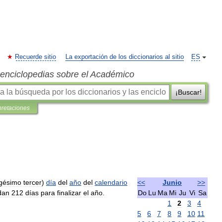
Recuerde sitio
La exportación de los diccionarios al sitio
ES
s enciclopedias sobre el Académico
¡Buscar!
pretaciones
gésimo
tercer
)
día
del
año
del
calendario
<<
Junio
>>
dan
212
días
para
finalizar
el
año
.
Do
Lu
Ma
Mi
Ju
Vi
Sa
1
2
3
4
5
6
7
8
9
10
11