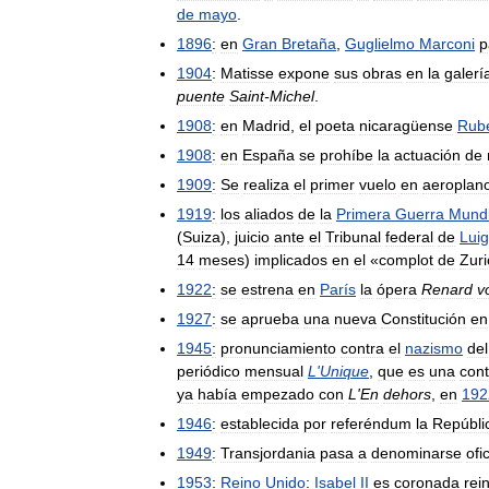
de
mayo
.
1896
:
en
Gran
Bretaña
,
Guglielmo
Marconi
p
1904
:
Matisse
expone
sus
obras
en
la
galerí
puente
Saint
-
Michel
.
1908
:
en
Madrid
,
el
poeta
nicaragüense
Rub
1908
:
en
España
se
prohíbe
la
actuación
de
1909
:
Se
realiza
el
primer
vuelo
en
aeroplan
1919
:
los
aliados
de
la
Primera
Guerra
Mundi
(
Suiza
),
juicio
ante
el
Tribunal
federal
de
Luig
14
meses
)
implicados
en
el
«
complot
de
Zuri
1922
:
se
estrena
en
París
la
ópera
Renard
v
1927
:
se
aprueba
una
nueva
Constitución
en
1945
:
pronunciamiento
contra
el
nazismo
del
periódico
mensual
L
'
Unique
,
que
es
una
cont
ya
había
empezado
con
L
'
En
dehors
,
en
192
1946
:
establecida
por
referéndum
la
Repúbli
1949
:
Transjordania
pasa
a
denominarse
ofi
1953
:
Reino
Unido
:
Isabel
II
es
coronada
rei