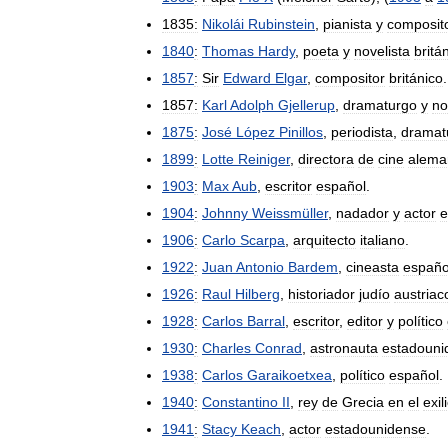
1835:
Nikolái
Rubinstein
,
pianista
y
composit
1840
:
Thomas
Hardy
,
poeta
y
novelista
britá
1857
:
Sir
Edward
Elgar
,
compositor
británico
.
1857:
Karl
Adolph
Gjellerup
,
dramaturgo
y
no
1875
:
José
López
Pinillos
,
periodista
,
dramat
1899
:
Lotte
Reiniger
,
directora
de
cine
alema
1903
:
Max
Aub
,
escritor
español
.
1904
:
Johnny
Weissmüller
,
nadador
y
actor
e
1906
:
Carlo
Scarpa
,
arquitecto
italiano
.
1922
:
Juan
Antonio
Bardem
,
cineasta
españo
1926
:
Raul
Hilberg
,
historiador
judío
austriac
1928
:
Carlos
Barral
,
escritor
,
editor
y
político
1930
:
Charles
Conrad
,
astronauta
estadouni
1938
:
Carlos
Garaikoetxea
,
político
español
.
1940
:
Constantino
II
,
rey
de
Grecia
en
el
exil
1941
:
Stacy
Keach
,
actor
estadounidense
.