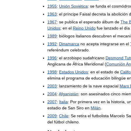
1955
:
Unión
Soviética
:
se
funda
el
cosmódr
1963
:
el
príncipe
Faisal
decreta
la
abolición
1967
:
se
publica
el
esperado
álbum
de
The
B
Unidos
;
en
el
Reino
Unido
fue
lanzado
el
día
1989
:
biólogos
italianos
descubren
el
mecan
1992
:
Dinamarca
no
acepta
integrarse
en
el
referéndum
celebrado
.
1996
:
el
arzobispo
sudafricano
Desmond
Tut
Anglicana
de
África
Meridional
(
Comunión
An
1998
:
Estados
Unidos
:
en
el
estado
de
Califo
elimina
el
programa
de
educación
bilingüe
e
2003
:
lanzamiento
de
la
nave
espacial
Mars
2004
:
Afganistán
:
son
asesinados
cinco
miem
2007
:
Italia
:
Por
primera
vez
en
la
historia
,
u
estadio
de
San
Siro
en
Milán
.
2009
:
Chile
:
Se
retira
el
futbolista
Marcelo
Sa
del
fútbol
chileno
.