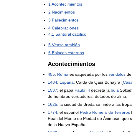
1
Acontecimientos
2
Nacimientos
3
Fallecimientos
4
Celebraciones
4
.
1
Santoral
católico
5
Véase
también
6
Enlaces
externos
Acontecimientos
455
:
Roma
es
saqueada
por
los
vándalos
de
1484
:
España
:
Caída
de
Qasr
Bunayra
(
Casa
1537
:
el
papa
Paulo
III
decreta
la
bula
Sublim
de
hombres
verdaderos
,
dotados
de
alma
.
1625
:
la
ciudad
de
Breda
se
rinde
a
las
tropa
1774
:
el
español
Pedro
Romero
de
Terreros
Real
del
Monte
de
Piedad
de
Ánimas
»,
que
s
de
la
Nueva
España
.