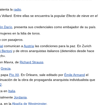
atenta
la
radio
.
a
Vollard
.
Entre
ellas
se
encuentra
la
popular
Efecto
de
nieve
en
el
én
Darío
,
presenta
sus
credenciales
como
embajador
de
su
país
.
mujeres
en
la
lidia
de
toros
.
o
con
pasajeros
.
al
comunican
a
Austria
las
condiciones
para
la
paz
.
En
Zurich
i
Bertoni
y
de
otros
anarquistas
italianos
(
detenidos
desde
hace
ch
».
on
Mavra
,
de
Richard
Strauss
.
Grecia
.
papa
Pío
XII
.
En
Orleans
,
sale
editado
por
Émile
Armand
el
inuación
de
la
obra
de
propaganda
anarquista
individualista
que
2
.
ca
en
Italia
.
cialmente
Jordania
.
na
,
en
la
Abadía
de
Westminster
.