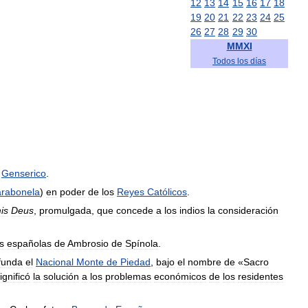
12
13
14
15
16
17
18
19
20
21
22
23
24
25
26
27
28
29
30
MMXI
Todos
los
días
Genserico
.
rabonela
)
en
poder
de
los
Reyes
Católicos
.
is
Deus
,
promulgada
,
que
concede
a
los
indios
la
consideración
s
españolas
de
Ambrosio
de
Spínola
.
funda
el
Nacional
Monte
de
Piedad
,
bajo
el
nombre
de
«
Sacro
ignificó
la
solución
a
los
problemas
económicos
de
los
residentes