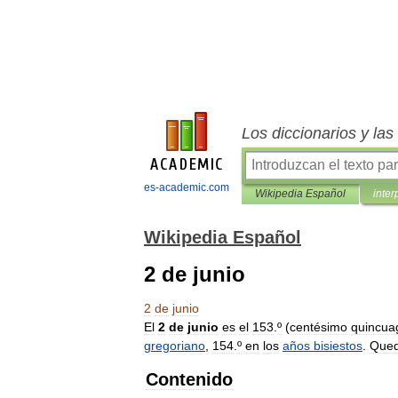
Los diccionarios y la
es-academic.com
Wikipedia Español
inter
Wikipedia Español
2 de junio
2
de
junio
El
2
de
junio
es
el
153
.
º
(
centésimo
quincua
gregoriano
,
154
.
º
en
los
años
bisiestos
.
Que
Contenido