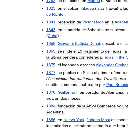
1782
:
se
establece
en
Madrid
el
Banco
de
S
1823
:
en
el
volcán
Kilauea
(
islas
Hawái
)
a
las
de
Richter
.
1841
:
recepción
de
Víctor
Hugo
en
la
Acade
1843
:
en
el
partido
de
Sabanilla
se
sublevan
(
Cuba
).
1858
:
Giovanni
Battista
Donati
descubre
el
c
1865
:
se
rinde
el
19
Regimiento
de
Texas
,
la
la
última
bandera
confederada
.
Texas
in
the
C
1875
:
el
logopeda
escocés
Alexander
Graha
1877
:
se
publica
en
Suiza
el
primer
número
l
'
Association
Internationale
des
Travailleurs
» 
subtítulo
,
semanal
publicado
por
Paul
Brous
1878
:
Guillermo
I
,
emperador
de
Alemania
,
r
vida
en
dos
meses
.
1884
:
fundación
de
la
AISM
Bomberos
Volunt
Argentina
.
1886
:
en
Nueva
York
,
Johann
Most
es
conde
incendiarias
e
incitadoras
al
motín
que
habrí