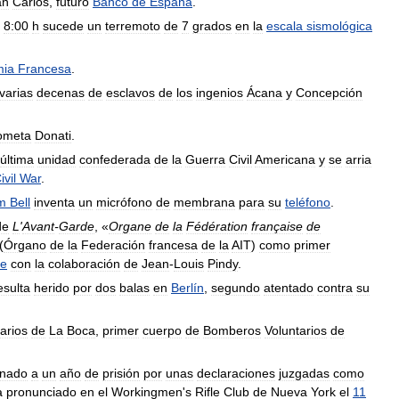
an
Carlos
,
futuro
Banco
de
España
.
8:00
h
sucede
un
terremoto
de
7
grados
en
la
escala
sismológica
mia
Francesa
.
varias
decenas
de
esclavos
de
los
ingenios
Ácana
y
Concepción
ometa
Donati
.
última
unidad
confederada
de
la
Guerra
Civil
Americana
y
se
arria
ivil
War
.
m
Bell
inventa
un
micrófono
de
membrana
para
su
teléfono
.
de
L
'
Avant
-
Garde
, «
Organe
de
la
Fédération
française
de
(
Órgano
de
la
Federación
francesa
de
la
AIT
)
como
primer
se
con
la
colaboración
de
Jean
-
Louis
Pindy
.
esulta
herido
por
dos
balas
en
Berlín
,
segundo
atentado
contra
su
arios
de
La
Boca
,
primer
cuerpo
de
Bomberos
Voluntarios
de
nado
a
un
año
de
prisión
por
unas
declaraciones
juzgadas
como
a
pronunciado
en
el
Workingmen
'
s
Rifle
Club
de
Nueva
York
el
11