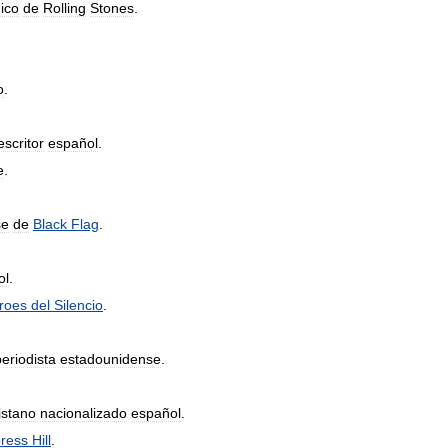
nico
de
Rolling
Stones
.
o
.
escritor
español
.
e
.
se
de
Black
Flag
.
ol
.
roes
del
Silencio
.
periodista
estadounidense
.
istano
nacionalizado
español
.
ress
Hill
.