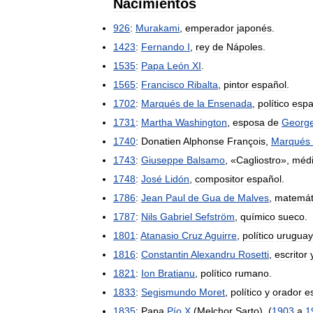
Nacimientos
926
:
Murakami
,
emperador
japonés
.
1423
:
Fernando
I
,
rey
de
Nápoles
.
1535
:
Papa
León
XI
.
1565
:
Francisco
Ribalta
,
pintor
español
.
1702
:
Marqués
de
la
Ensenada
,
político
espa
1731
:
Martha
Washington
,
esposa
de
Georg
1740
:
Donatien
Alphonse
François
,
Marqués
1743
:
Giuseppe
Balsamo
, «
Cagliostro
»,
méd
1748
:
José
Lidón
,
compositor
español
.
1786
:
Jean
Paul
de
Gua
de
Malves
,
matemát
1787
:
Nils
Gabriel
Sefström
,
químico
sueco
.
1801
:
Atanasio
Cruz
Aguirre
,
político
urugua
1816
:
Constantin
Alexandru
Rosetti
,
escritor
1821
:
Ion
Bratianu
,
político
rumano
.
1833
:
Segismundo
Moret
,
político
y
orador
e
1835
:
Papa
Pío
X
(
Melchor
Sarto
), (
1903
a
1