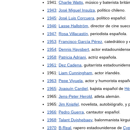
1941:
Charlie
Watts
,
músico
y
baterista
britá
1943
:
José
Miguel
Insulza
,
político
chileno
.
1945
:
José
Luis
Corcuera
,
político
español
.
1946
:
Lasse
Hallström
,
director
de
cine
suec
1947
:
Rosa
Villacastín
,
periodista
española
.
1953
:
Francisco
García
Pérez
,
catedrático
y
1954
:
Dennis
Haysbert
,
actor
estadounidens
1958
:
Patricia
Adriani
,
actriz
española
.
1961
:
Dez
Cadena
,
guitarrista
estadouniden
1961:
Liam
Cunningham
,
actor
irlandés
.
1963
:
Pepe
Viyuela
,
actor
y
humorista
españ
1965
:
Joaquín
Cardiel
,
bajista
español
de
Hé
1965:
Jens
-
Peter
Herold
,
atleta
alemán
.
1965:
Jim
Knipfel
,
novelista
,
autobiógrafo
,
y
1966
:
Pedro
Guerra
,
cantautor
español
.
1968
:
Talant
Dujshebaev
,
balonmanista
kirgu
1970
:
B
-
Real
,
rapero
estadounidense
de
Cyp