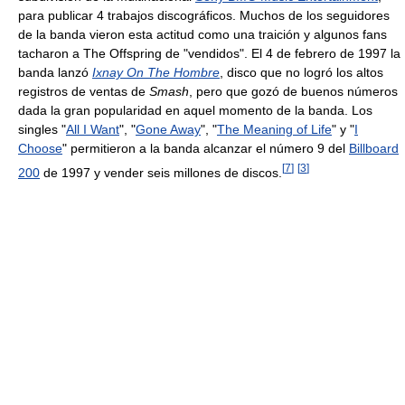
para publicar 4 trabajos discográficos. Muchos de los seguidores
de la banda vieron esta actitud como una traición y algunos fans
tacharon a The Offspring de "vendidos". El 4 de febrero de 1997 la
banda lanzó
Ixnay On The Hombre
, disco que no logró los altos
registros de ventas de
Smash
, pero que gozó de buenos números
dada la gran popularidad en aquel momento de la banda. Los
singles "
All I Want
", "
Gone Away
", "
The Meaning of Life
" y "
I
Choose
" permitieron a la banda alcanzar el número 9 del
Billboard
[
7
]
[
3
]
200
de 1997 y vender seis millones de discos.