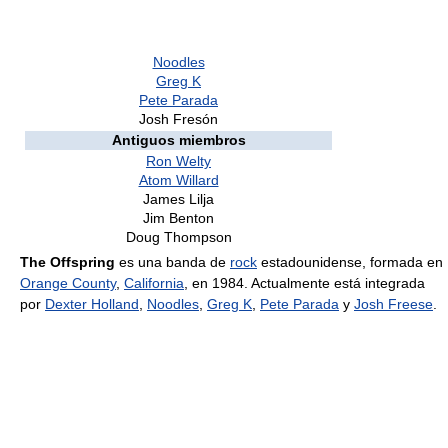
Noodles
Greg K
Pete Parada
Josh Fresón
Antiguos miembros
Ron Welty
Atom Willard
James Lilja
Jim Benton
Doug Thompson
The Offspring
es una banda de
rock
estadounidense, formada en
Orange County
,
California
, en 1984. Actualmente está integrada
por
Dexter Holland
,
Noodles
,
Greg K
,
Pete Parada
y
Josh Freese
.