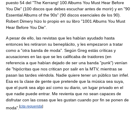
puesto 54 del "The Kerrang! 100 Albums You Must Hear Before
You Die" (100 discos que debes escuchar antes de morir) y en "90
Essential Albums of the 90s" (90 discos esenciales de los 90).
Robert Dimery hizo lo propio en su libro "1001 Albums You Must
Hear Before You Die".
A pesar de ello, las revistas que les habían ayudado hasta
entonces les retiraron su beneplácito, y les empezaron a tratar
como a "otra banda de moda". Según Greg estás críticas y
acusaciones en las que se les calificaba de traidores (en
referencia a que habían dejado de ser una banda "punk") venían
de "hipócritas que nos critican por salir en la MTV, mientras se
pasan las tardes viéndola. Nadie quiere tener un público tan infiel.
Esa es la clase de gente que pretende que la música sea suya,
que el punk sea algo así como su diario, un lugar privado en el
que nadie puede entrar. Me revienta que no sean capaces de
disfrutar con las cosas que les gustan cuando por fin se ponen de
[
cita requerida
]
moda".