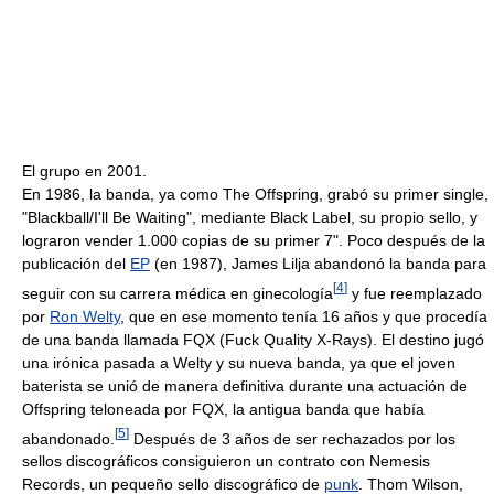
El grupo en 2001.
En 1986, la banda, ya como The Offspring, grabó su primer single,
"Blackball/I'll Be Waiting", mediante Black Label, su propio sello, y
lograron vender 1.000 copias de su primer 7". Poco después de la
publicación del
EP
(en 1987), James Lilja abandonó la banda para
[
4
]
seguir con su carrera médica en ginecología
y fue reemplazado
por
Ron Welty
, que en ese momento tenía 16 años y que procedía
de una banda llamada FQX (Fuck Quality X-Rays). El destino jugó
una irónica pasada a Welty y su nueva banda, ya que el joven
baterista se unió de manera definitiva durante una actuación de
Offspring teloneada por FQX, la antigua banda que había
[
5
]
abandonado.
Después de 3 años de ser rechazados por los
sellos discográficos consiguieron un contrato con Nemesis
Records, un pequeño sello discográfico de
punk
. Thom Wilson,