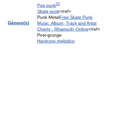
[
1
]
Pop punk
Skate punk
</ref>
Punk Metal
Free Skate Punk
Género(s)
Music: Album, Track and Artist
Charts - Rhapsody Online
</ref>
Post-grunge
Hardcore melódico