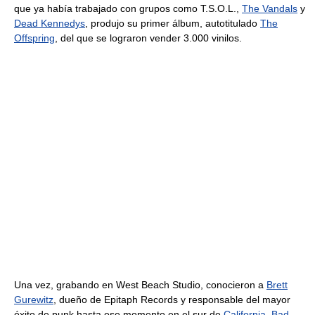
que ya había trabajado con grupos como T.S.O.L.,
The Vandals
y
Dead Kennedys
, produjo su primer álbum, autotitulado
The
Offspring
, del que se lograron vender 3.000 vinilos.
Una vez, grabando en West Beach Studio, conocieron a
Brett
Gurewitz
, dueño de Epitaph Records y responsable del mayor
éxito de punk hasta ese momento en el sur de
California
,
Bad