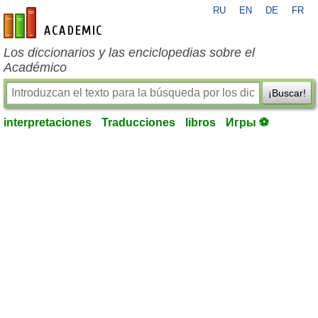
RU
EN
DE
FR
es-academic.com
Los diccionarios y las enciclopedias sobre el
Académico
¡Buscar!
interpretaciones
Traducciones
libros
Игры ⚽