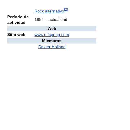
[
2
]
Rock alternativo
Período de
1984 – actualidad
actividad
Web
Sitio web
www.offspring.com
Miembros
Dexter Holland