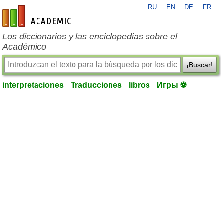
RU
EN
DE
FR
es-academic.com
Los diccionarios y las enciclopedias sobre el
Académico
¡Buscar!
interpretaciones
Traducciones
libros
Игры ⚽