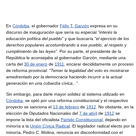
En
Córdoba
, el gobernador
Félix T. Garzón
expresa en su
discurso de inauguración que sería su especial
"interés la
educación política del pueblo"
y que buscaría
"el ejercicio de los
derechos populares acostumbrando a ese pueblo, al respeto y
cumplimiento de las leyes"
. Por su parte, el presidente de la
República le aconsejaba al gobernador Garzón, mediante una
carta del
30 de enero
de
1911
, encarar decididamente un proceso
de reforma provincial:
"Temer la legalidad del voto es mostrarse
amedrentado por la democracia haciendo incurrir a la actual
generación en una cobardía cívica..."
.
Sin embargo, para darle mayor solidez al sistema utilizado en
Córdoba
, se optó por una reforma constitucional y el respectivo
proyecto se sanciona el
13 de febrero
de
1912
. No obstante, en la
elección de Diputados Nacionales del
7 de abril
de
1912
se
impone la lista del oficialista
Partido Constitucional
, dejando en
minoría a la
Unión Cívica Radical
. El legislador radical electo por la
minoría, Pedro C. Molina, renuncia en disconformidad con el