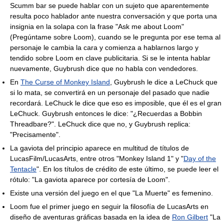
Scumm bar se puede hablar con un sujeto que aparentemente
resulta poco hablador ante nuestra conversación y que porta una
insignia en la solapa con la frase "Ask me about Loom"
(Pregúntame sobre Loom), cuando se le pregunta por ese tema al
personaje le cambia la cara y comienza a hablarnos largo y
tendido sobre Loom en clave publicitaria. Si se le intenta hablar
nuevamente, Guybrush dice que no habla con vendedores.
En
The Curse of Monkey Island
, Guybrush le dice a LeChuck que
si lo mata, se convertirá en un personaje del pasado que nadie
recordará. LeChuck le dice que eso es imposible, que él es el gran
LeChuck. Guybrush entonces le dice: "¿Recuerdas a Bobbin
Threadbare?". LeChuck dice que no, y Guybrush replica:
"Precisamente".
La gaviota del principio aparece en multitud de títulos de
LucasFilm/LucasArts, entre otros "Monkey Island 1" y "
Day of the
Tentacle
". En los títulos de crédito de este último, se puede leer el
rótulo: "La gaviota aparece por cortesía de Loom".
Existe una versión del juego en el que "La Muerte" es femenino.
Loom fue el primer juego en seguir la filosofía de LucasArts en
diseño de aventuras gráficas basada en la idea de
Ron Gilbert
"La