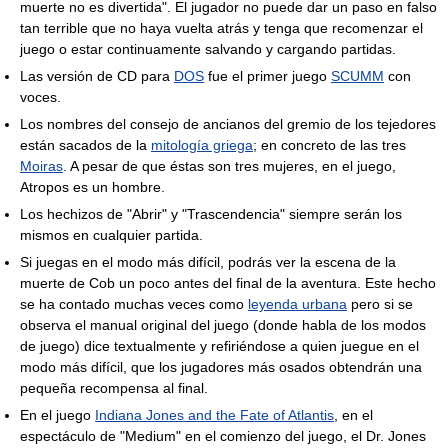
muerte no es divertida". El jugador no puede dar un paso en falso
tan terrible que no haya vuelta atrás y tenga que recomenzar el
juego o estar continuamente salvando y cargando partidas.
Las versión de CD para
DOS
fue el primer juego
SCUMM
con
voces.
Los nombres del consejo de ancianos del gremio de los tejedores
están sacados de la
mitología griega
; en concreto de las tres
Moiras
. A pesar de que éstas son tres mujeres, en el juego,
Atropos es un hombre.
Los hechizos de "Abrir" y "Trascendencia" siempre serán los
mismos en cualquier partida.
Si juegas en el modo más difícil, podrás ver la escena de la
muerte de Cob un poco antes del final de la aventura. Este hecho
se ha contado muchas veces como
leyenda urbana
pero si se
observa el manual original del juego (donde habla de los modos
de juego) dice textualmente y refiriéndose a quien juegue en el
modo más difícil, que los jugadores más osados obtendrán una
pequeña recompensa al final.
En el juego
Indiana Jones and the Fate of Atlantis
, en el
espectáculo de "Medium" en el comienzo del juego, el Dr. Jones