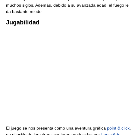
muchos siglos. Además, debido a su avanzada edad, el fuego le
da bastante miedo.
Jugabilidad
El juego se nos presenta como una aventura gráfica
point & click
,
en el estilo de las otras aventuras producidas por
LucasArts
,