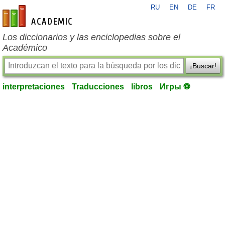
RU
EN
DE
FR
es-academic.com
Los diccionarios y las enciclopedias sobre el
Académico
¡Buscar!
interpretaciones
Traducciones
libros
Игры ⚽