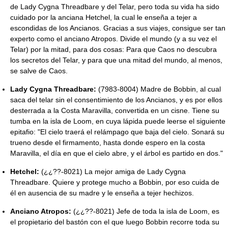
de Lady Cygna Threadbare y del Telar, pero toda su vida ha sido
cuidado por la anciana Hetchel, la cual le enseña a tejer a
escondidas de los Ancianos. Gracias a sus viajes, consigue ser tan
experto como el anciano Atropos. Divide el mundo (y a su vez el
Telar) por la mitad, para dos cosas: Para que Caos no descubra
los secretos del Telar, y para que una mitad del mundo, al menos,
se salve de Caos.
Lady Cygna Threadbare:
(7983-8004) Madre de Bobbin, al cual
saca del telar sin el consentimiento de los Ancianos, y es por ellos
desterrada a la Costa Maravilla, convertida en un cisne. Tiene su
tumba en la isla de Loom, en cuya lápida puede leerse el siguiente
epitafio: "El cielo traerá el relámpago que baja del cielo. Sonará su
trueno desde el firmamento, hasta donde espero en la costa
Maravilla, el día en que el cielo abre, y el árbol es partido en dos."
Hetchel:
(¿¿??-8021) La mejor amiga de Lady Cygna
Threadbare. Quiere y protege mucho a Bobbin, por eso cuida de
él en ausencia de su madre y le enseña a tejer hechizos.
Anciano Atropos:
(¿¿??-8021) Jefe de toda la isla de Loom, es
el propietario del bastón con el que luego Bobbin recorre toda su