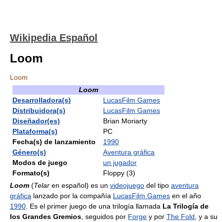
Wikipedia Español
Loom
Loom
Loom
Desarrolladora(s)
LucasFilm Games
Distribuidora(s)
LucasFilm Games
Diseñador(es)
Brian Moriarty
Plataforma(s)
PC
Fecha(s) de lanzamiento
1990
Género(s)
Aventura gráfica
Modos de juego
un jugador
Formato(s)
Floppy (3)
Loom
(
Telar
en español) es un
videojuego
del tipo
aventura
gráfica
lanzado por la compañía
LucasFilm Games
en el año
1990
. Es el primer juego de una trilogía llamada
La Trilogía de
los Grandes Gremios
, seguidos por
Forge
y por
The Fold
, y a su