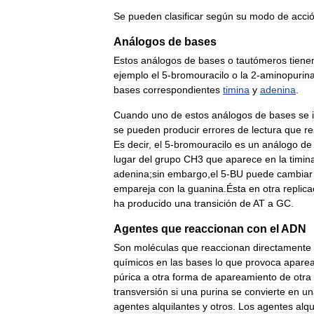
Se
pueden
clasificar
según
su
modo
de
acci
Análogos
de
bases
Estos
análogos
de
bases
o
tautómeros
tiene
ejemplo
el
5
-
bromouracilo
o
la
2
-
aminopurin
bases
correspondientes
timina
y
adenina
.
Cuando
uno
de
estos
análogos
de
bases
se
se
pueden
producir
errores
de
lectura
que
re
Es
decir
,
el
5
-
bromouracilo
es
un
análogo
de
lugar
del
grupo
CH3
que
aparece
en
la
timin
adenina
;
sin
embargo
,
el
5
-
BU
puede
cambiar
empareja
con
la
guanina
.
Ésta
en
otra
replica
ha
producido
una
transición
de
AT
a
GC
.
Agentes
que
reaccionan
con
el
ADN
Son
moléculas
que
reaccionan
directamente
químicos
en
las
bases
lo
que
provoca
apare
púrica
a
otra
forma
de
apareamiento
de
otra
transversión
si
una
purina
se
convierte
en
un
agentes
alquilantes
y
otros
.
Los
agentes
alqu