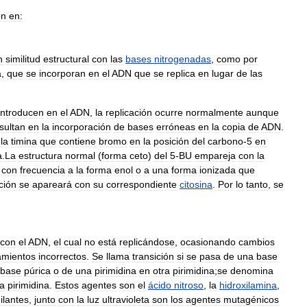
ón
en:
n
similitud
estructural
con
las
bases
nitrogenadas
,
como
por
a
,
que
se
incorporan
en
el
ADN
que
se
replica
en
lugar
de
las
introducen
en
el
ADN
,
la
replicación
ocurre
normalmente
aunque
sultan
en
la
incorporación
de
bases
erróneas
en
la
copia
de
ADN
.
la
timina
que
contiene
bromo
en
la
posición
del
carbono
-
5
en
a
.
La
estructura
normal
(
forma
ceto
)
del
5
-
BU
empareja
con
la
con
frecuencia
a
la
forma
enol
o
a
una
forma
ionizada
que
ción
se
apareará
con
su
correspondiente
citosina
.
Por
lo
tanto
,
se
con
el
ADN
,
el
cual
no
está
replicándose
,
ocasionando
cambios
amientos
incorrectos
.
Se
llama
transición
si
se
pasa
de
una
base
base
púrica
o
de
una
pirimidina
en
otra
pirimidina
;
se
denomina
a
pirimidina
.
Estos
agentes
son
el
ácido
nitroso
,
la
hidroxilamina
,
ilantes
,
junto
con
la
luz
ultravioleta
son
los
agentes
mutagénicos