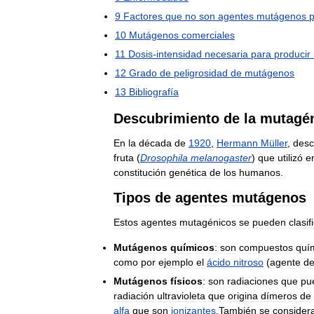
9
Factores
que
no
son
agentes
mutágenos
10
Mutágenos
comerciales
11
Dosis
-
intensidad
necesaria
para
producir
12
Grado
de
peligrosidad
de
mutágenos
13
Bibliografía
Descubrimiento
de
la
mutagé
En
la
década
de
1920
,
Hermann
Müller
,
desc
fruta
(
Drosophila
melanogaster
)
que
utilizó
e
constitución
genética
de
los
humanos
.
Tipos
de
agentes
mutágenos
Estos
agentes
mutagénicos
se
pueden
clasif
Mutágenos
químicos
:
son
compuestos
quí
como
por
ejemplo
el
ácido
nitroso
(
agente
de
Mutágenos
físicos
:
son
radiaciones
que
pu
radiación
ultravioleta
que
origina
dímeros
de
alfa
que
son
ionizantes
.
También
se
consider