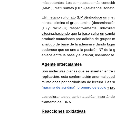
más
potentes
.
Los
compuestos
más
conocid
(
MMS
),
dietil
sulfato
(
DES
),
etiletanosulfonato
Etil
metano
sulfonato
(
EMS
)
introduce
un
meti
nitroso
elimina
el
grupo
amino
(
desaminació
(
H
)
y
uracilo
(
U
),
respectivamente
.
Hidroxila
citosina
,
haciendo
que
la
base
sufra
un
camb
producir
mutaciones
por
adición
de
grupos
m
análogo
de
base
de
la
adenina
y
dando
luga
poderoso
que
se
une
a
la
posición
N7
de
la
enlace
entre
la
base
y
el
azucar
,
liberándose
Agente
intercalantes
Son
moléculas
planas
que
se
insertan
entre
replicación
,
esta
conformación
anormal
pued
mutaciones
por
corrimiento
de
lectura
.
Las
s
(
naranja
de
acridina
),
bromuro
de
etidio
y
pro
Los
colorantes
de
acridina
actúan
insertánd
filamento
del
DNA
.
Reacciones
oxidativas