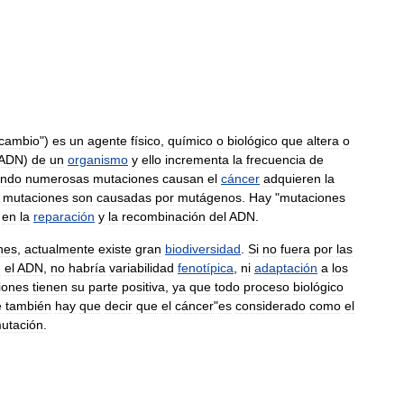
cambio
")
es
un
agente
físico
,
químico
o
biológico
que
altera
o
ADN
)
de
un
organismo
y
ello
incrementa
la
frecuencia
de
ndo
numerosas
mutaciones
causan
el
cáncer
adquieren
la
mutaciones
son
causadas
por
mutágenos
.
Hay
"
mutaciones
en
la
reparación
y
la
recombinación
del
ADN
.
nes
,
actualmente
existe
gran
biodiversidad
.
Si
no
fuera
por
las
n
el
ADN
,
no
habría
variabilidad
fenotípica
,
ni
adaptación
a
los
iones
tienen
su
parte
positiva
,
ya
que
todo
proceso
biológico
e
también
hay
que
decir
que
el
cáncer
"
es
considerado
como
el
utación
.