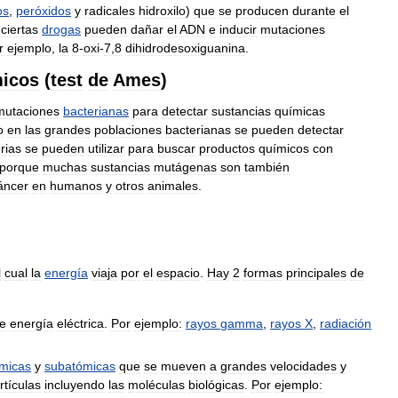
os
,
peróxidos
y
radicales
hidroxilo
)
que
se
producen
durante
el
ciertas
drogas
pueden
dañar
el
ADN
e
inducir
mutaciones
r
ejemplo
,
la
8
-
oxi
-
7
,
8
dihidrodesoxiguanina
.
icos
(
test
de
Ames
)
mutaciones
bacterianas
para
detectar
sustancias
químicas
o
en
las
grandes
poblaciones
bacterianas
se
pueden
detectar
rias
se
pueden
utilizar
para
buscar
productos
químicos
con
porque
muchas
sustancias
mutágenas
son
también
áncer
en
humanos
y
otros
animales
.
l
cual
la
energía
viaja
por
el
espacio
.
Hay
2
formas
principales
de
e
energía
eléctrica
.
Por
ejemplo:
rayos
gamma
,
rayos
X
,
radiación
micas
y
subatómicas
que
se
mueven
a
grandes
velocidades
y
rtículas
incluyendo
las
moléculas
biológicas
.
Por
ejemplo: