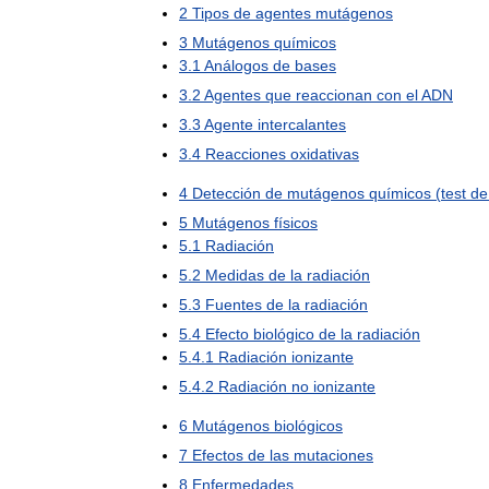
2
Tipos
de
agentes
mutágenos
3
Mutágenos
químicos
3
.
1
Análogos
de
bases
3
.
2
Agentes
que
reaccionan
con
el
ADN
3
.
3
Agente
intercalantes
3
.
4
Reacciones
oxidativas
4
Detección
de
mutágenos
químicos
(
test
de
5
Mutágenos
físicos
5
.
1
Radiación
5
.
2
Medidas
de
la
radiación
5
.
3
Fuentes
de
la
radiación
5
.
4
Efecto
biológico
de
la
radiación
5
.
4
.
1
Radiación
ionizante
5
.
4
.
2
Radiación
no
ionizante
6
Mutágenos
biológicos
7
Efectos
de
las
mutaciones
8
Enfermedades