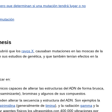
pero
que
determinan
si
una
mutación
tendrá
lugar
o
no
mutación
nesis
ubrió
que
los
rayos
X
,
causaban
mutaciones
en
las
moscas
de
la
n
sus
estudios
de
genética
,
y
que
también
tenían
efectos
en
la
icar
en:
micos
capaces
de
alterar
las
estructuras
del
ADN
de
forma
brusca
,
saminizante
),
brominas
y
algunos
de
sus
compuestos
.
eden
alterar
la
secuencia
y
estructura
del
ADN
.
Son
ejemplos
la
pirimidina
(
generalmente
de
timina
),
y
la
radiación
gamma
y
la
ar
agentes
físicos
los
ultrasonidos
,
con
400
.
000
vibraciones
por