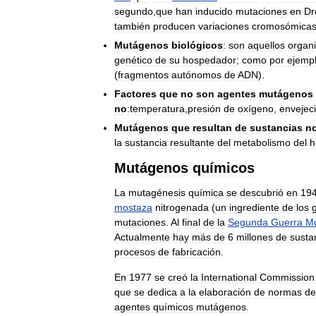
segundo
,
que
han
inducido
mutaciones
en
Dr
también
producen
variaciones
cromosómica
Mutágenos
biológicos
:
son
aquellos
organ
genético
de
su
hospedador
;
como
por
ejemp
(
fragmentos
autónomos
de
ADN
).
Factores
que
no
son
agentes
mutágenos
no
:temperatura
,
presión
de
oxígeno
,
envejec
Mutágenos
que
resultan
de
sustancias
n
la
sustancia
resultante
del
metabolismo
del
h
Mutágenos
químicos
La
mutagénesis
química
se
descubrió
en
19
mostaza
nitrogenada
(
un
ingrediente
de
los
mutaciones
.
Al
final
de
la
Segunda
Guerra
Mu
Actualmente
hay
más
de
6
millones
de
susta
procesos
de
fabricación
.
En
1977
se
creó
la
International
Commission
que
se
dedica
a
la
elaboración
de
normas
de
agentes
químicos
mutágenos
.