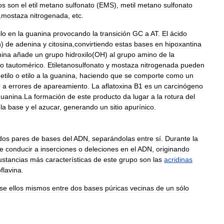
os
son
el
etil
metano
sulfonato
(
EMS
),
metil
metano
sulfonato
,
mostaza
nitrogenada
,
etc
.
lo
en
la
guanina
provocando
la
transición
GC
a
AT
.
El
ácido
n
)
de
adenina
y
citosina
,
convirtiendo
estas
bases
en
hipoxantina
mina
añade
un
grupo
hidroxilo
(
OH
)
al
grupo
amino
de
la
io
tautomérico
.
Etiletanosulfonato
y
mostaza
nitrogenada
pueden
etilo
o
etilo
a
la
guanina
,
haciendo
que
se
comporte
como
un
r
a
errores
de
apareamiento
.
La
aflatoxina
B1
es
un
carcinógeno
guanina
.
La
formación
de
este
producto
da
lugar
a
la
rotura
del
la
base
y
el
azucar
,
generando
un
sitio
apurínico
.
dos
pares
de
bases
del
ADN
,
separándolas
entre
sí
.
Durante
la
e
conducir
a
inserciones
o
deleciones
en
el
ADN
,
originando
ustancias
más
características
de
este
grupo
son
las
acridinas
flavina
.
ose
ellos
mismos
entre
dos
bases
púricas
vecinas
de
un
sólo