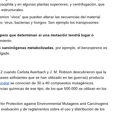
osophila
y
en
algunas
plantas
superiores
,
y
centrifugación
,
que
s
estructurales
.
ismos
“
vivos
”
que
pueden
alterar
las
secuencias
del
material
lo
;
virus
,
bacterias
y
hongos
.
Son
ejemplo
los
transposones
pero
que
determinan
si
una
mutación
tendrá
lugar
o
imiento
.
o
carcinógenas
metabolizadas
,
por
ejemplo
,
el
benzopireno
es
ígado
.
42
cuando
Carlota
Averbach
y
J
.
M
.
Robson
descubrieron
que
la
gases
asfixiantes
que
se
han
utilizado
en
las
guerras
)
producía
ndial
se
conocían
de
30
a
40
compuestos
mutagénicos
.
ncias
químicas
de
ese
tipo
,
de
los
que
500
.
000
se
utilizan
en
los
for
Protection
against
Environmental
Mutagens
and
Carcinogens
evaluación
y
de
reglamentos
sobre
el
uso
y
distribución
de
los