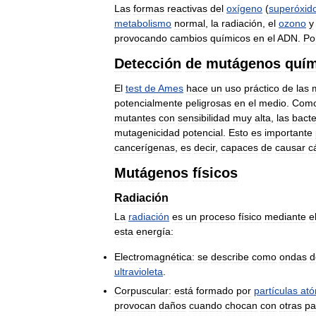
Las
formas
reactivas
del
oxígeno
(
superóxid
metabolismo
normal
,
la
radiación
,
el
ozono
y
provocando
cambios
químicos
en
el
ADN
.
Po
Detección
de
mutágenos
quím
El
test
de
Ames
hace
un
uso
práctico
de
las
potencialmente
peligrosas
en
el
medio
.
Com
mutantes
con
sensibilidad
muy
alta
,
las
bacte
mutagenicidad
potencial
.
Esto
es
importante
cancerígenas
,
es
decir
,
capaces
de
causar
c
Mutágenos
físicos
Radiación
La
radiación
es
un
proceso
físico
mediante
e
esta
energía:
Electromagnética:
se
describe
como
ondas
d
ultravioleta
.
Corpuscular:
está
formado
por
partículas
ató
provocan
daños
cuando
chocan
con
otras
pa