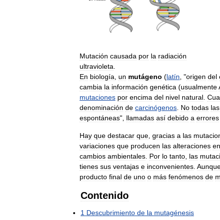
Mutación
causada
por
la
radiación
ultravioleta
.
En
biología
,
un
mutágeno
(
latín
, "
origen
del
cambia
la
información
genética
(
usualmente
mutaciones
por
encima
del
nivel
natural
.
Cua
denominación
de
carcinógenos
.
No
todas
las
espontáneas
",
llamadas
así
debido
a
errores
Hay
que
destacar
que
,
gracias
a
las
mutacio
variaciones
que
producen
las
alteraciones
e
cambios
ambientales
.
Por
lo
tanto
,
las
mutac
tienes
sus
ventajas
e
inconvenientes
.
Aunqu
producto
final
de
uno
o
más
fenómenos
de
m
Contenido
1
Descubrimiento
de
la
mutagénesis