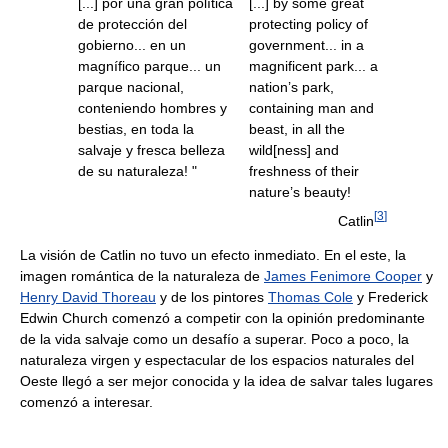
[...] por una gran política
[...] by some great
de protección del
protecting policy of
gobierno... en un
government... in a
magnífico parque... un
magnificent park... a
parque nacional,
nation’s park,
conteniendo hombres y
containing man and
bestias, en toda la
beast, in all the
salvaje y fresca belleza
wild[ness] and
de su naturaleza! "
freshness of their
nature’s beauty!
[
3
]
Catlin
La visión de Catlin no tuvo un efecto inmediato. En el este, la
imagen romántica de la naturaleza de
James Fenimore Cooper
y
Henry David Thoreau
y de los pintores
Thomas Cole
y Frederick
Edwin Church comenzó a competir con la opinión predominante
de la vida salvaje como un desafío a superar. Poco a poco, la
naturaleza virgen y espectacular de los espacios naturales del
Oeste llegó a ser mejor conocida y la idea de salvar tales lugares
comenzó a interesar.