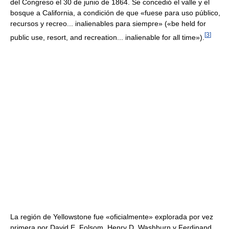
del Congreso el 30 de junio de 1864. Se concedió el valle y el
bosque a California, a condición de que «fuese para uso público,
recursos y recreo... inalienables para siempre» («be held for
[
3
]
public use, resort, and recreation... inalienable for all time»).
La región de Yellowstone fue «oficialmente» explorada por vez
primera por David E. Folsom, Henry D. Washburn y Ferdinand