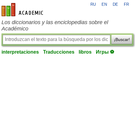
RU
EN
DE
FR
es-academic.com
Los diccionarios y las enciclopedias sobre el
Académico
¡Buscar!
interpretaciones
Traducciones
libros
Игры ⚽