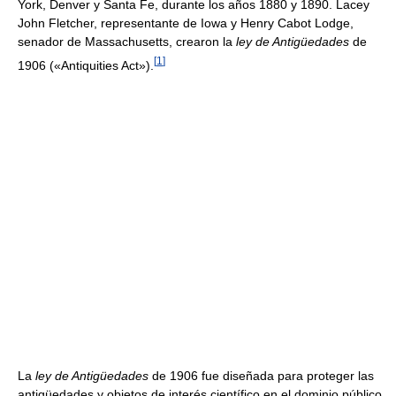
York, Denver y Santa Fe, durante los años 1880 y 1890. Lacey
John Fletcher, representante de Iowa y Henry Cabot Lodge,
senador de Massachusetts, crearon la
ley de Antigüedades
de
[
1
]
1906 («Antiquities Act»).
La
ley de Antigüedades
de 1906 fue diseñada para proteger las
antigüedades y objetos de interés científico en el dominio público.