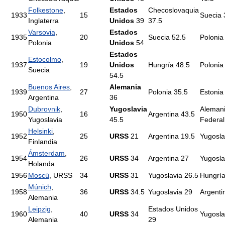
Folkestone
,
Estados
Checoslovaquia
1933
15
Suecia 
Inglaterra
Unidos
39
37.5
Varsovia
,
Estados
1935
20
Suecia 52.5
Polonia
Polonia
Unidos
54
Estados
Estocolmo
,
1937
19
Unidos
Hungría 48.5
Polonia
Suecia
54.5
Buenos Aires
,
Alemania
1939
27
Polonia 35.5
Estonia
Argentina
36
Dubrovnik
,
Yugoslavia
Aleman
1950
16
Argentina 43.5
Yugoslavia
45.5
Federal
Helsinki
,
1952
25
URSS
21
Argentina 19.5
Yugosla
Finlandia
Ámsterdam
,
1954
26
URSS
34
Argentina 27
Yugosla
Holanda
1956
Moscú
, URSS
34
URSS
31
Yugoslavia 26.5
Hungría
Múnich
,
1958
36
URSS
34.5
Yugoslavia 29
Argenti
Alemania
Leipzig
,
Estados Unidos
1960
40
URSS
34
Yugosla
Alemania
29