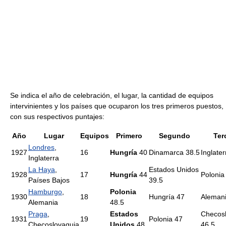
Se indica el año de celebración, el lugar, la cantidad de equipos
intervinientes y los países que ocuparon los tres primeros puestos,
con sus respectivos puntajes:
Año
Lugar
Equipos
Primero
Segundo
Ter
Londres
,
1927
16
Hungría
40
Dinamarca 38.5
Inglater
Inglaterra
La Haya
,
Estados Unidos
1928
17
Hungría
44
Polonia
Países Bajos
39.5
Hamburgo
,
Polonia
1930
18
Hungría 47
Alemani
Alemania
48.5
Praga
,
Estados
Checos
1931
19
Polonia 47
Checoslovaquia
Unidos
48
46.5