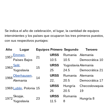
Se indica el año de celebración, el lugar, la cantidad de equipos
intervinientes y los países que ocuparon los tres primeros puestos,
con sus respectivos puntajes:
Año
Lugar
Equipos
Primero
Segundo
Tercero
Emmen
,
URSS
Rumania
Alemania
1957
21
Países Bajos
10.5
10.5
Democrática 10
Split
,
URSS
Yugoslavia
Alemania
1963
15
Yugoslavia
25
24.5
Democrática 21
Oberhausen
,
URSS
Rumania
Alemania
1966
14
Alemania
22,
20.5
Democrática 17
URSS
Hungría
Checoslovaquia
1969
Lublin
, Polonia
15
26
20.5
19
Skopje,
URSS
Rumania
1972
23
Hungría 8
Yugoslavia
11.5
8