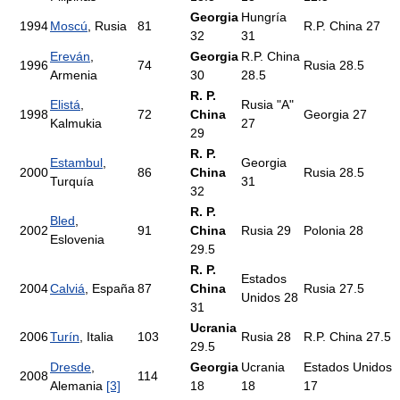
Georgia
Hungría
1994
Moscú
, Rusia
81
R.P. China 27
32
31
Ereván
,
Georgia
R.P. China
1996
74
Rusia 28.5
Armenia
30
28.5
R. P.
Elistá
,
Rusia "A"
1998
72
China
Georgia 27
Kalmukia
27
29
R. P.
Estambul
,
Georgia
2000
86
China
Rusia 28.5
Turquía
31
32
R. P.
Bled
,
2002
91
China
Rusia 29
Polonia 28
Eslovenia
29.5
R. P.
Estados
2004
Calviá
, España
87
China
Rusia 27.5
Unidos 28
31
Ucrania
2006
Turín
, Italia
103
Rusia 28
R.P. China 27.5
29.5
Dresde
,
Georgia
Ucrania
Estados Unidos
2008
114
Alemania
[3]
18
18
17