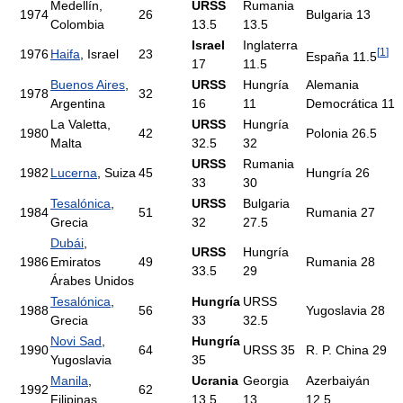
Medellín,
URSS
Rumania
1974
26
Bulgaria 13
Colombia
13.5
13.5
Israel
Inglaterra
[
1
]
1976
Haifa
, Israel
23
España 11.5
17
11.5
Buenos Aires
,
URSS
Hungría
Alemania
1978
32
Argentina
16
11
Democrática 11
La Valetta,
URSS
Hungría
1980
42
Polonia 26.5
Malta
32.5
32
URSS
Rumania
1982
Lucerna
, Suiza
45
Hungría 26
33
30
Tesalónica
,
URSS
Bulgaria
1984
51
Rumania 27
Grecia
32
27.5
Dubái
,
URSS
Hungría
1986
Emiratos
49
Rumania 28
33.5
29
Árabes Unidos
Tesalónica
,
Hungría
URSS
1988
56
Yugoslavia 28
Grecia
33
32.5
Novi Sad
,
Hungría
1990
64
URSS 35
R. P. China 29
Yugoslavia
35
Manila
,
Ucrania
Georgia
Azerbaiyán
1992
62
Filipinas
13.5
13
12.5