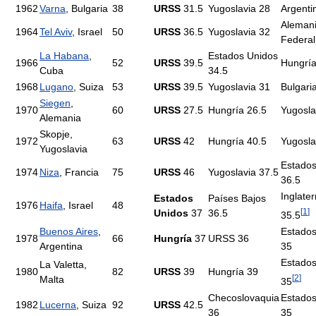
1962
Varna
, Bulgaria
38
URSS
31.5
Yugoslavia 28
Argenti
Aleman
1964
Tel Aviv
, Israel
50
URSS
36.5
Yugoslavia 32
Federal
La Habana
,
Estados Unidos
1966
52
URSS
39.5
Hungría
Cuba
34.5
1968
Lugano
, Suiza
53
URSS
39.5
Yugoslavia 31
Bulgari
Siegen
,
1970
60
URSS
27.5
Hungría 26.5
Yugosla
Alemania
Skopje,
1972
63
URSS
42
Hungría 40.5
Yugosla
Yugoslavia
Estados
1974
Niza
, Francia
75
URSS
46
Yugoslavia 37.5
36.5
Inglater
Estados
Países Bajos
1976
Haifa
, Israel
48
[
1
]
Unidos
37
36.5
35.5
Buenos Aires
,
Estados
1978
66
Hungría
37
URSS 36
Argentina
35
Estados
La Valetta,
1980
82
URSS
39
Hungría 39
[
2
]
Malta
35
Checoslovaquia
Estados
1982
Lucerna
, Suiza
92
URSS
42.5
36
35