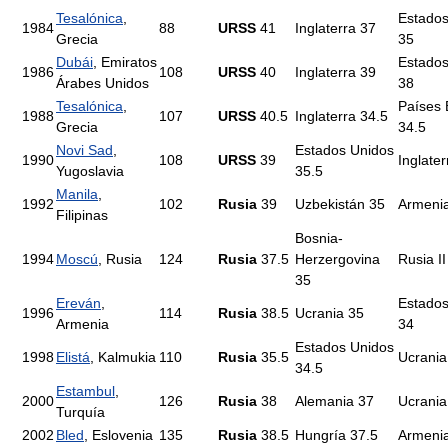
Tesalónica
,
Estados
1984
88
URSS
41
Inglaterra 37
Grecia
35
Dubái
, Emiratos
Estados
1986
108
URSS
40
Inglaterra 39
Árabes Unidos
38
Tesalónica
,
Países 
1988
107
URSS
40.5
Inglaterra 34.5
Grecia
34.5
Novi Sad
,
Estados Unidos
1990
108
URSS
39
Inglater
Yugoslavia
35.5
Manila
,
1992
102
Rusia
39
Uzbekistán 35
Armenia
Filipinas
Bosnia-
1994
Moscú
, Rusia
124
Rusia
37.5
Herzergovina
Rusia II
35
Ereván
,
Estados
1996
114
Rusia
38.5
Ucrania 35
Armenia
34
Estados Unidos
1998
Elistá
, Kalmukia
110
Rusia
35.5
Ucrania
34.5
Estambul
,
2000
126
Rusia
38
Alemania 37
Ucrania
Turquía
2002
Bled
, Eslovenia
135
Rusia
38.5
Hungría 37.5
Armeni