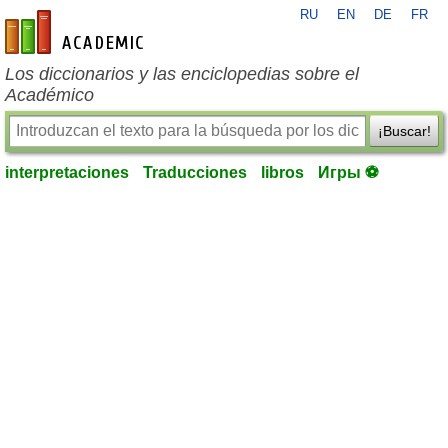
RU
EN
DE
FR
es-academic.com
Los diccionarios y las enciclopedias sobre el
Académico
¡Buscar!
interpretaciones
Traducciones
libros
Игры ⚽