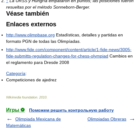
↑
La URSS y Hungría empataron en puntos; las posiciones fueron
resueltas por el método Sonneborn-Berger.
Véase también
Enlaces externos
http://www.olimpbase.org
Estadísticas, detalles y partidas en
formato PGN de todas las Olimpíadas.
http://www.fide.com/component/content/article/1-fide-news/3005-
fide-submitts-regulation-changes-for-chess-olympiad
Cambios en
el reglamento para Dresde 2008
Categoría
:
Competiciones de ajedrez
Wikimedia foundation
.
2010
.
Игры ⚽
Поможем решить контрольную работу
Olimpiada Mexicana de
Olimpiadas Obreras
Matemáticas